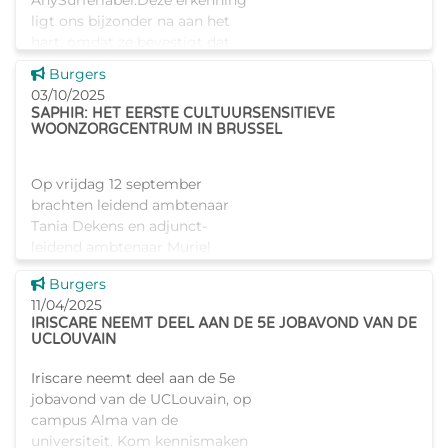
AnySurferlabel.Deze erkenning
ligt ons bijzonder na aan het
hart, omdat ze bevestigt dat
onze webstek toegankelijk en
Dit nieuws tonen
Burgers
overzichtelijk is voor alle
03/10/2025
gebruike
SAPHIR: HET EERSTE CULTUURSENSITIEVE
WOONZORGCENTRUM IN BRUSSEL
Op vrijdag 12 september
brachten leidend ambtenaar
Tania Dekens en adjunct-
leidend ambtenaar Muriel
Quinet een bezoek aan
Dit nieuws tonen
Burgers
woonzorgcentrum Saphir in
11/04/2025
Laken. Dit centrum laat zien
IRISCARE NEEMT DEEL AAN DE 5E JOBAVOND VAN DE
hoe zorg en diversitei
UCLOUVAIN
Iriscare neemt deel aan de 5e
jobavond van de UCLouvain, op
campus Alma van de
universiteit. Kom kennismaken