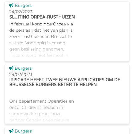
overheidsinformatie met
Dit nieuws tonen
Burgers
"be.brussels" een nieuwe
24/02/2023
generatie portaalsite, ten
SLUITING ORPEA-RUSTHUIZEN
dienste van de burger. In het
In februari kondigde Orpea via
Brus
de pers aan dat het van plan is
zeven rusthuizen in Brussel te
sluiten. Voorlopig is er nog
geen beslissing genomen.
Iriscare werd niet formeel in
kennis gesteld van da
Dit nieuws tonen
Burgers
24/02/2023
IRISCARE HEEFT TWEE NIEUWE APPLICATIES OM DE
BRUSSELSE BURGERS BETER TE HELPEN
Ons departement Operaties en
onze ICT-dienst hebben in
samenwerking met onze
partner Cegeka twee nieuwe
applicaties ontwikkeld om een
Dit nieuws tonen
Burgers
kwaliteitsvolle dienstverlening