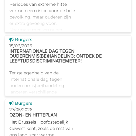
Periodes van extreme hitte
vormen een risico voor de hele
bevolking, maar ouderen zijn
er extra gevoelig voor.
Naarmate mensen ouder
worden, werken de
Dit nieuws tonen
Burgers
mechanismen voor
15/06/2026
warmteregulatie en
INTERNATIONALE DAG TEGEN
transpiratie
OUDERENMIS(BE)HANDELING: ONTDEK DE
LEEFTIJDSDISCRIMINATIEMETER!
Ter gelegenheid van de
Internationale dag tegen
ouderenmis(be)handeling
lanceren verschillende
Belgische verenigingen,
Dit nieuws tonen
Burgers
waaronder de door Iriscare
27/05/2026
gesubsidieerde vzw Infor-
OZON- EN HITTEPLAN
Homes-Info, de leeftijdsdisc
Het Brussels Hoofdstedelijk
Gewest kent, zoals de rest van
ons land, zeer warme