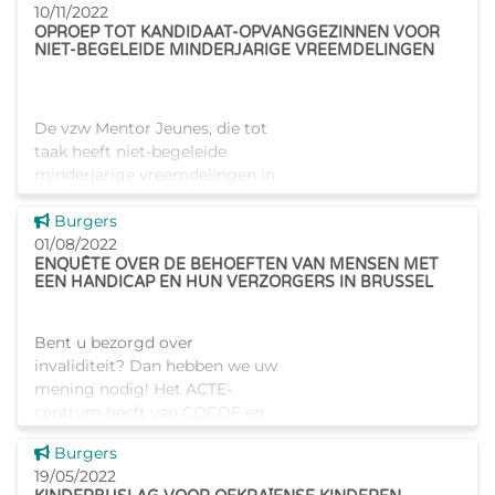
10/11/2022
aan de Brusselaars te
OPROEP TOT KANDIDAAT-OPVANGGEZINNEN VOOR
verzekeren.
NIET-BEGELEIDE MINDERJARIGE VREEMDELINGEN
De vzw Mentor Jeunes, die tot
taak heeft niet-begeleide
minderjarige vreemdelingen in
contact te brengen met
Dit nieuws tonen
opvanggezinnen of
Burgers
sponsorgezinnen en hen te
01/08/2022
ENQUÊTE OVER DE BEHOEFTEN VAN MENSEN MET
begeleiden tijdens het
EEN HANDICAP EN HUN VERZORGERS IN BRUSSEL
opvangtraject, is momen
Bent u bezorgd over
invaliditeit? Dan hebben we uw
mening nodig! Het ACTE-
centrum heeft van COCOF en
COCOM de opdracht gekregen
Dit nieuws tonen
Burgers
een studie uit te voeren
19/05/2022
omtrent de situatie en de