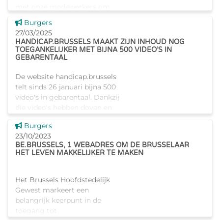
met onze medewerkers om
meer te weten te komen over
Dit nieuws tonen
Burgers
Iriscare en onze
27/03/2025
carrièremogelijkh
HANDICAP.BRUSSELS MAAKT ZIJN INHOUD NOG
TOEGANKELIJKER MET BIJNA 500 VIDEO’S IN
GEBARENTAAL
De website handicap.brussels
telt sinds 26 januari bijna 500
video's in gebarentaal. Dankzij
die video's hebben doven en
slechthorenden toegang tot
Dit nieuws tonen
Burgers
alle informatie op de site. Zo
23/10/2023
voldoen we nog be
BE.BRUSSELS, 1 WEBADRES OM DE BRUSSELAAR
HET LEVEN MAKKELIJKER TE MAKEN
Het Brussels Hoofdstedelijk
Gewest markeert een
belangrijk keerpunt in de
toegang tot