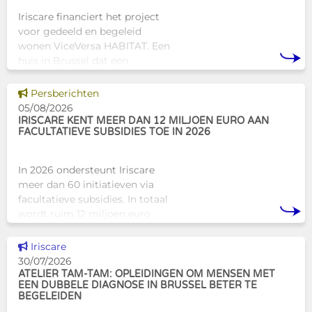
Iriscare financiert het project
voor gedeeld en begeleid
wonen ViceVersa HABITAT. Een
huis in Brussel dat een
innovatief en mensgericht
alternatief biedt voor de
Dit nieuws tonen
Persberichten
traditionele
05/08/2026
huisvestingsstructuren v
IRISCARE KENT MEER DAN 12 MILJOEN EURO AAN
FACULTATIEVE SUBSIDIES TOE IN 2026
In 2026 ondersteunt Iriscare
meer dan 60 initiatieven via
facultatieve subsidies. In totaal
wordt ruim 12 miljoen euro
toegekend aan diverse
Brusselse actoren die actief
Dit nieuws tonen
Iriscare
zijn op het vlak van gezondhe
30/07/2026
ATELIER TAM-TAM: OPLEIDINGEN OM MENSEN MET
EEN DUBBELE DIAGNOSE IN BRUSSEL BETER TE
BEGELEIDEN