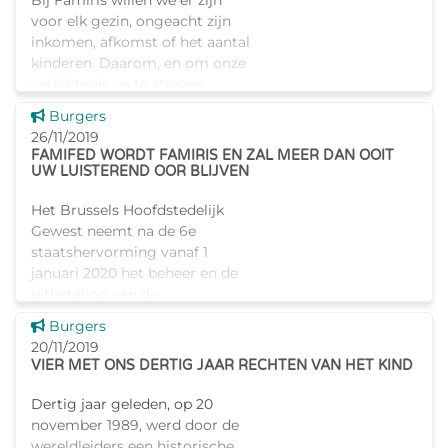
Bij Famiris willen we er zijn
voor elk gezin, ongeacht zijn
inkomen, afkomst of het aantal
kinderen. Daarom, en om onze
verbintenis na te streven
vanuit een persoonlijke aanpak,
Dit nieuws tonen
Burgers
doen we een beroep op
26/11/2019
FAMIFED WORDT FAMIRIS EN ZAL MEER DAN OOIT
UW LUISTEREND OOR BLIJVEN
Het Brussels Hoofdstedelijk
Gewest neemt na de 6e
staatshervorming vanaf 1
januari 2020 het beheer en de
uitbetaling van de
kinderbijslag in eigen handen.
Dit nieuws tonen
Burgers
FAMIFED wordt vanaf dan
20/11/2019
Famiris. De gevolgen
VIER MET ONS DERTIG JAAR RECHTEN VAN HET KIND
Dertig jaar geleden, op 20
november 1989, werd door de
wereldleiders een historische