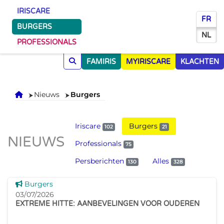
IRISCARE
FR
BURGERS
NL
PROFESSIONALS
FAMIRIS
MYIRISCARE
KLACHTEN
Onthaal
Nieuws
Burgers
Iriscare
Burgers
102
21
NIEUWS
Professionals
75
Persberichten
Alles
130
328
Dit nieuws tonen
Burgers
03/07/2026
EXTREME HITTE: AANBEVELINGEN VOOR OUDEREN