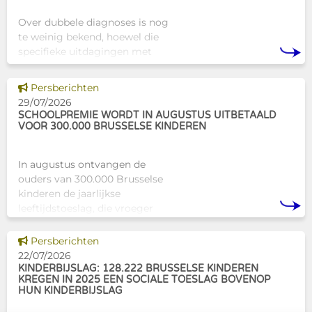
Over dubbele diagnoses is nog
te weinig bekend, hoewel die
specifieke uitdagingen met
zich meebrengen voor zowel
professionals als naasten. In
Dit nieuws tonen
Persberichten
Brussel biedt Atelier Tam-Tam
29/07/2026
een concrete oplossing in
SCHOOLPREMIE WORDT IN AUGUSTUS UITBETAALD
VOOR 300.000 BRUSSELSE KINDEREN
In augustus ontvangen de
ouders van 300.000 Brusselse
kinderen de jaarlijkse
leeftijdstoeslag, die vroeger
bekendstond als de
schoolpremie. Deze financiële
Dit nieuws tonen
Persberichten
ondersteuning helpt gezinnen
22/07/2026
om de kosten
KINDERBIJSLAG: 128.222 BRUSSELSE KINDEREN
KREGEN IN 2025 EEN SOCIALE TOESLAG BOVENOP
HUN KINDERBIJSLAG