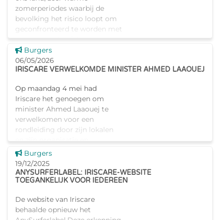
zomerperiodes waarbij de
bevolking het risico loopt om
geconfronteerd te worden met
een hittegolf en/of met
problemen t
Dit nieuws tonen
Burgers
06/05/2026
IRISCARE VERWELKOMDE MINISTER AHMED LAAOUEJ
Op maandag 4 mei had
Iriscare het genoegen om
minister Ahmed Laaouej te
verwelkomen voor een
rondleiding door zijn lokalen
en zijn organisatie en
opdrachten toe te lichten. De
Dit nieuws tonen
Burgers
minister werd verwel
19/12/2025
ANYSURFERLABEL: IRISCARE-WEBSITE
TOEGANKELIJK VOOR IEDEREEN
De website van Iriscare
behaalde opnieuw het