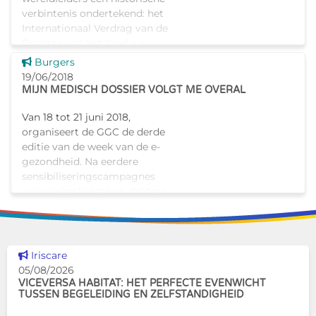
verbintenis ondertekend: het
Internationaal Verdrag van de
Rechten van het Kind was
daarmee een feit.
Dit nieuws tonen
Burgers
19/06/2018
MIJN MEDISCH DOSSIER VOLGT ME OVERAL
Van 18 tot 21 juni 2018,
organiseert de GGC de derde
editie van de week van de e-
gezondheid. Na eerdere
sensibiliseringscampagnes
voor ziekenhuizen en dokters,
zijn de patiënten de doelgroep
van d
Dit nieuws tonen
Iriscare
05/08/2026
VICEVERSA HABITAT: HET PERFECTE EVENWICHT
TUSSEN BEGELEIDING EN ZELFSTANDIGHEID