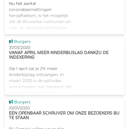
Nu het aantal
coronabesmettingen
heropflakkert, is het mogelijk
dat de Brusselse rusthuizen en
rust- en verzorgingstehuizen
extra personeel nodig zullen
hebben in de periode van
Dit nieuws tonen
Burgers
augustus tot december
31/03/2020
VANAF APRIL MEER KINDERBIJSLAG DANKZIJ DE
INDEXERING
Op 1 april zal je 2% meer
kinderbijslag ontvangen. In
maart 2020 is de spilindex
overschreden wat betekent dat
de sociale uitkeringen,
waaronder kinderbijslag,
Dit nieuws tonen
Burgers
geïndexeerd worden in april
10/01/2020
2020. He
EEN OPENBAAR SCHRIJVER OM ONZE BEZOEKERS BIJ
TE STAAN