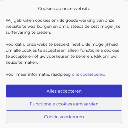
In december 2025 hadden
Cookies op onze website
304.966 Brusselse kinderen
recht op kinderbijslag. Van hen
Wij gebruiken cookies om de goede werking van onze
ontvingen 128.222 kinderen ook
website te waarborgen en om u steeds de best mogelijke
een sociale toeslag boven op
surfervaring te bieden.
hun basiskinderbijslag. Dat
VOLG ONS
VIND 
V
WIE ZIJN WIJ ?
komt overeen met 42,04% van
Voordat u onze website bezoekt, hebt u de mogelijkheid
WERKEN BIJ ONS
om alle cookies te accepteren, alleen functionele cookies
ALLE NIEUWSBERICHTEN
te accepteren of uw voorkeuren te beheren. Klik om uw
TRANSPARANTIE
keuze te maken.
CONTACTEER ONS
PERS
Voor meer informatie, raadpleeg
ons cookiebeleid
.
KLACHTEN
Alles accepteren
Iriscare • Belliardstraat 71 bus 2 • 1040 Brussel
2026 Iriscare
Functionele cookies aanvaarden
Toegankelijkheids-verklaring
Bescherming van persoonsgegevens
Beding van afwijzing van aansprakelijkheid
Cookie voorkeuren
Responsible Disclosure
Cookiebeleid