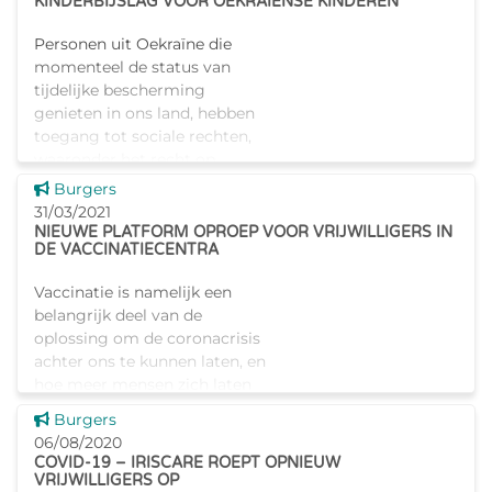
KINDERBIJSLAG VOOR OEKRAÏENSE KINDEREN
behoeften van men
Personen uit Oekraïne die
momenteel de status van
tijdelijke bescherming
genieten in ons land, hebben
toegang tot sociale rechten,
waaronder het recht op
kinderbijslag. Kinderen die in
Dit nieuws tonen
Burgers
België mo
31/03/2021
NIEUWE PLATFORM OPROEP VOOR VRIJWILLIGERS IN
DE VACCINATIECENTRA
Vaccinatie is namelijk een
belangrijk deel van de
oplossing om de coronacrisis
achter ons te kunnen laten, en
hoe meer mensen zich laten
vaccineren, hoe sneller we
Dit nieuws tonen
Burgers
groepsimmuniteit opbouwen.
06/08/2020
Jij kan m
COVID-19 – IRISCARE ROEPT OPNIEUW
VRIJWILLIGERS OP