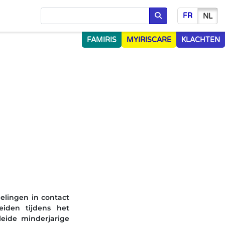
FR
NL
Opzoeken
FAMIRIS
MYIRISCARE
KLACHTEN
elingen in contact
iden tijdens het
eide minderjarige