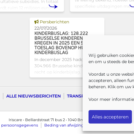
te weinig bekend, hoewel di
ultatieve subsidies. In totaal
specifieke uitdagingen met
rdt ruim 12 miljoen euro
zich meebrengen voor zowe
egekend aan diverse
professionals als naasten. In
usselse actoren die actief
Dit nieuws tonen
Persberichten
Brussel biedt Atelier Tam-
jn op het vlak van gezondhe
22/07/2026
een concrete oplossing in
KINDERBIJSLAG: 128.222
BRUSSELSE KINDEREN
KREGEN IN 2025 EEN SOCIALE
TOESLAG BOVENOP HUN
KINDERBIJSLAG
Wij gebruiken cookie
In december 2025 hadden
en om u steeds de bes
304.966 Brusselse kinderen
recht op kinderbijslag. Van hen
Voordat u onze websit
ontvingen 128.222 kinderen
accepteren, alleen fu
ook een sociale toeslag boven
beheren. Klik om uw 
op hun basiskinderbijslag. Dat
ALLE NIEUWSBERICHTEN
TRANSPARANTIE
CONTACTE
komt overeen met 42,04% van
Voor meer informatie
Alles accepteren
Iriscare • Belliardstraat 71 bus 2 • 1040 Brussel
2026 Iriscare
n persoonsgegevens
Beding van afwijzing van aansprakelijkheid
R