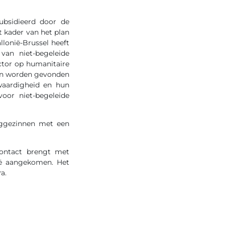
ubsidieerd door de
t kader van het plan
lonië-Brussel heeft
an niet-begeleide
ctor op humanitaire
ten worden gevonden
aardigheid en hun
voor niet-begeleide
nggezinnen met een
contact brengt met
ië aangekomen. Het
a.