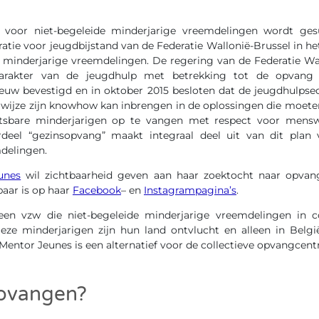
 voor niet-begeleide minderjarige vreemdelingen wordt ges
tie voor jeugdbijstand van de Federatie Wallonië-Brussel in he
e minderjarige vreemdelingen. De regering van de Federatie Wal
karakter van de jeugdhulp met betrekking tot de opvang v
euw bevestigd en in oktober 2015 besloten dat de jeugdhulpse
wijze zijn knowhow kan inbrengen in de oplossingen die moe
sbare minderjarigen op te vangen met respect voor mensw
deel “gezinsopvang” maakt integraal deel uit van dit plan 
delingen.
unes
wil zichtbaarheid geven aan haar zoektocht naar opva
baar is op haar
Facebook
– en
Instagrampagina’s
.
een vzw die niet-begeleide minderjarige vreemdelingen in 
eze minderjarigen zijn hun land ontvlucht en alleen in Belg
entor Jeunes is een alternatief voor de collectieve opvangcentr
pvangen?