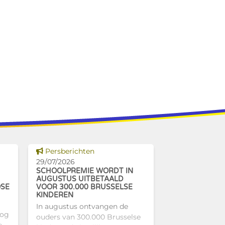
Dit nieuws tonen
Persberichten
29/07/2026
SCHOOLPREMIE WORDT IN
AUGUSTUS UITBETAALD
OSE
VOOR 300.000 BRUSSELSE
KINDEREN
In augustus ontvangen de
nog
ouders van 300.000 Brusselse