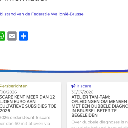
ijstand van de Federatie Wallonië-Brussel
ook
kedIn
luesky
WhatsApp
Email
Delen
Dit nieuws tonen
Dit nieuws tonen
Persberichten
Iriscare
/08/2026
30/07/2026
ISCARE KENT MEER DAN 12
ATELIER TAM-TAM:
LJOEN EURO AAN
OPLEIDINGEN OM MENSEN
CULTATIEVE SUBSIDIES TOE
MET EEN DUBBELE DIAGN
 2026
IN BRUSSEL BETER TE
BEGELEIDEN
 2026 ondersteunt Iriscare
Over dubbele diagnoses is 
er dan 60 initiatieven via