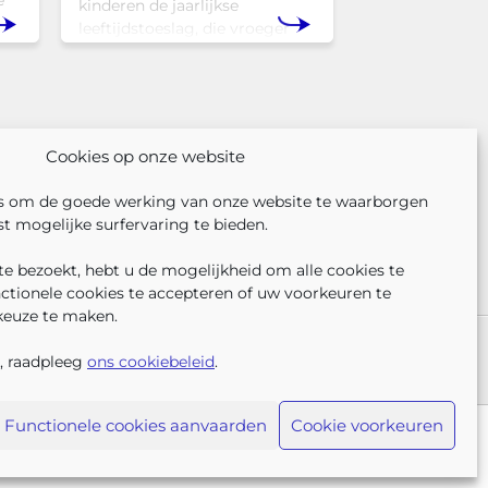
e
kinderen de jaarlijkse
leeftijdstoeslag, die vroeger
l
bekendstond als de
schoolpremie. Deze financiële
Tam
ondersteuning helpt gezinnen
om de kosten
Cookies op onze website
s om de goede werking van onze website te waarborgen
t mogelijke surfervaring te bieden.
e bezoekt, hebt u de mogelijkheid om alle cookies te
nctionele cookies te accepteren of uw voorkeuren te
keuze te maken.
VOLG ONS
VIND 
V
ER ONS
PERS
KLACHTEN
, raadpleeg
ons cookiebeleid
.
Functionele cookies aanvaarden
Cookie voorkeuren
esponsible Disclosure
Cookiebeleid
Sitemap