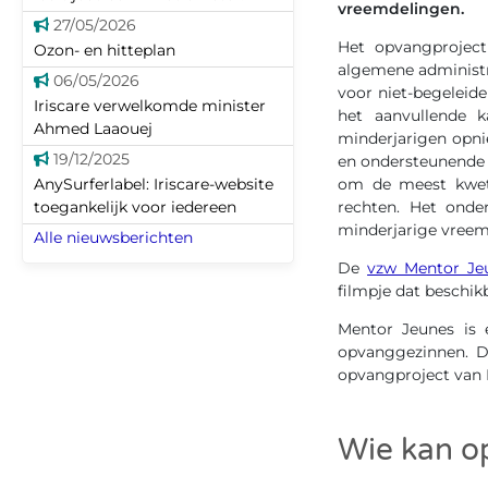
vreemdelingen.
27/05/2026
Het opvangproject
Ozon- en hitteplan
algemene administra
06/05/2026
voor niet-begeleid
Iriscare verwelkomde minister
het aanvullende 
Ahmed Laaouej
minderjarigen opni
19/12/2025
en ondersteunende 
AnySurferlabel: Iriscare-website
om de meest kwet
toegankelijk voor iedereen
rechten. Het onder
minderjarige vreem
Alle nieuwsberichten
De
vzw Mentor Je
filmpje dat beschik
Mentor Jeunes is 
opvanggezinnen. D
opvangproject van M
Wie kan o