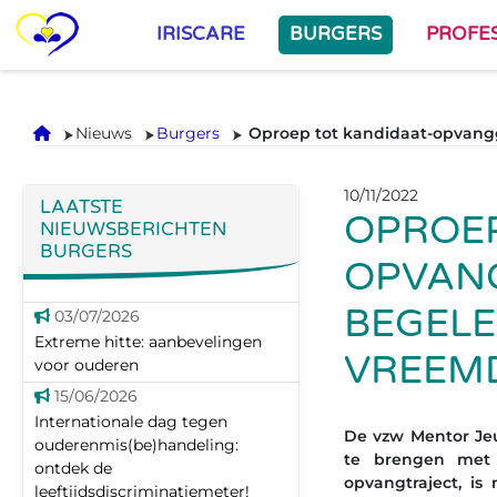
IRISCARE
BURGERS
PROFE
Onthaal
Nieuws
Burgers
Oproep tot kandidaat-opvangg
10/11/2022
LAATSTE
OPROEP
NIEUWSBERICHTEN
BURGERS
OPVANG
BEGELE
03/07/2026
Extreme hitte: aanbevelingen
VREEM
voor ouderen
15/06/2026
Internationale dag tegen
De vzw Mentor Jeu
ouderenmis(be)handeling:
te
brengen met 
ontdek de
opvangtraject, i
leeftijdsdiscriminatiemeter!