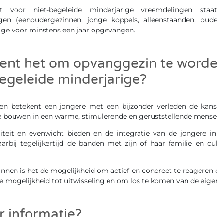
t voor niet-begeleide minderjarige vreemdelingen sta
gen (eenoudergezinnen, jonge koppels, alleenstaanden, oudere
ige voor minstens een jaar opgevangen.
ent het om opvanggezin te worde
egeleide minderjarige?
n betekent een jongere met een bijzonder verleden de kans 
e bouwen in een warme, stimulerende en geruststellende mense
liteit en evenwicht bieden en de integratie van de jongere in
arbij tegelijkertijd de banden met zijn of haar familie en c
.
nen is het de mogelijkheid om actief en concreet te reageren 
de mogelijkheid tot uitwisseling en om los te komen van de eigen
r informatie?