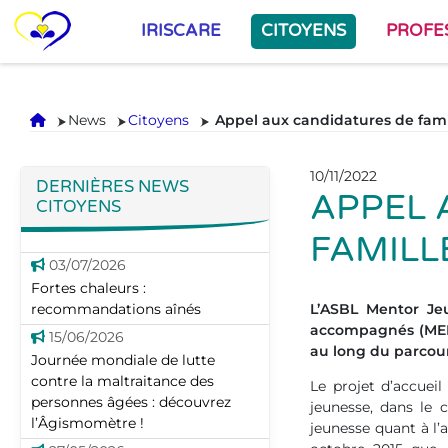
IRISCARE
CITOYENS
PROFE
Accueil
News
Citoyens
Appel aux candidatures de fami
10/11/2022
DERNIÈRES NEWS
APPEL 
CITOYENS
FAMILL
03/07/2026
Fortes chaleurs :
recommandations aînés
L’ASBL Mentor Je
accompagnés (MENA
15/06/2026
au long du parcour
Journée mondiale de lutte
contre la maltraitance des
Le projet d’accueil
personnes âgées : découvrez
jeunesse, dans le 
l’Âgismomètre !
jeunesse quant à l’