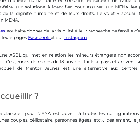
de manière humanitaire et solidaire, le secteur de l’aide à 
r-faire aux solutions à identifier pour assurer aux MENA les 
 de la dignité humaine et de leurs droits. Le volet « accueil fa
lan MENA.
nes
souhaite donner de la visibilité à leur recherche de famille d’
r leurs pages
Facebook
et sur
Instagram
.
 une ASBL qui met en relation les mineurs étrangers non acc
il. Ces jeunes de moins de 18 ans ont fui leur pays et arrivent 
’accueil de Mentor Jeunes est une alternative aux centre
cueillir ?
e d’accueil pour MENA est ouvert à toutes les configurations 
es couples, célibataire, personnes âgées, etc.). Idéalement, le j