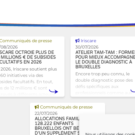
Voir cette news
Voir cette news
Communiqués de presse
Iriscare
/08/2026
30/07/2026
ISCARE OCTROIE PLUS DE
ATELIER TAM-TAM : FORME
 MILLIONS € DE SUBSIDES
POUR MIEUX ACCOMPAGN
CULTATIFS EN 2026
LE DOUBLE DIAGNOSTIC À
BRUXELLES
 2026, Iriscare soutient plus
Encore trop peu connu, le
60 initiatives via des
double diagnostic pose des
sides facultatifs. En tout,
défis spécifiques aux
us de 12 millions € sont
professionnels comme aux
troyés à différents acteurs
proches. À Bruxelles, l’Atelie
xellois afin de soutenir leur
Tam-Tam apporte une répo
Voir cette news
vail au serv
Communiqués de presse
concrète avec une formatio
22/07/2026
dest
ALLOCATIONS FAMILIALES :
128.222 ENFANTS
BRUXELLOIS ONT BÉNÉFICIÉ
D’UN SUPPLÉMENT SOCIAL EN
Nous utilisons des cook