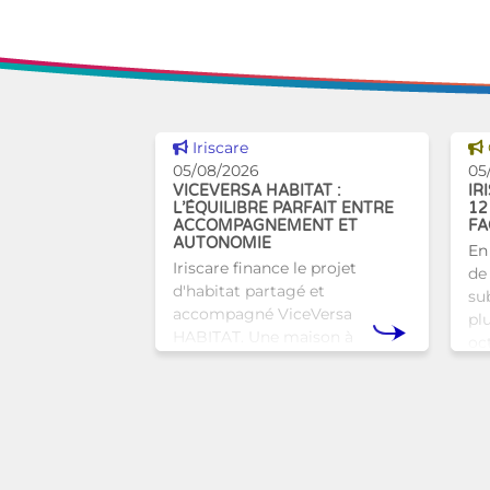
Voir cette news
Iriscare
05/08/2026
05
VICEVERSA HABITAT :
IR
L’ÉQUILIBRE PARFAIT ENTRE
12
ACCOMPAGNEMENT ET
FA
AUTONOMIE
En
Iriscare finance le projet
de 
d'habitat partagé et
sub
accompagné ViceVersa
pl
HABITAT. Une maison à
oc
Bruxelles qui proposera une
bru
alternative innovante et
tra
humaine aux structures
d’hébergement traditionnel