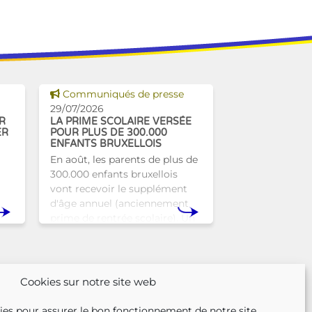
Voir cette news
Communiqués de presse
29/07/2026
R
LA PRIME SCOLAIRE VERSÉE
ER
POUR PLUS DE 300.000
ENFANTS BRUXELLOIS
En août, les parents de plus de
300.000 enfants bruxellois
vont recevoir le supplément
d'âge annuel (anciennement
prime de rentrée scolaire). Un
r
coup de pouce pour les aider à
nse
bien commencer la
n
Cookies sur notre site web
ies pour assurer le bon fonctionnement de notre site