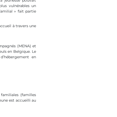
la jeunesse pouvait
plus vulnérables un
milial » fait partie
accueil à travers une
ompagnés (MENA) et
seuls en Belgique. Le
s d’hébergement en
familiales (familles
eune est accueilli au