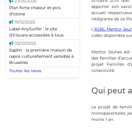
octobre 2015 que, 
27/05/2026
apporter son savoi
Plan forte chaleur et pics
accueil respectueux
d’ozone
intégrante de ce P
19/12/2025
Label AnySurfer : le site
L’
ASBL Mentor Jeu
d’Iriscare accessible à tous
vidéo disponible su
03/10/2025
Saphir : la première maison de
Mentor Jeunes est
repos culturellement sensible à
des familles d’accue
Bruxelles
projet Familles d
collectivité.
Toutes les news
Qui peut ac
Le projet de famill
monoparentales, jeun
moins 1 an.