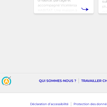
d'habitat partagé et
sub
accompagné ViceVersa
pl
HABITAT. Une maison à
oc
Bruxelles qui proposera une
bru
alternative innovante et
tra
humaine aux structures
d’hébergement traditionnel
QUI SOMMES-NOUS ?
TRAVAILLER C
Déclaration d’accessibilité
Protection des donnée