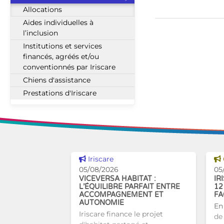
Allocations
Aides individuelles à
l’inclusion
Institutions et services
financés, agréés et/ou
conventionnés par Iriscare
Chiens d'assistance
Prestations d'Iriscare
Voir cette news
Iriscare
05/08/2026
05
VICEVERSA HABITAT :
IR
L’ÉQUILIBRE PARFAIT ENTRE
12
ACCOMPAGNEMENT ET
FA
AUTONOMIE
En
Iriscare finance le projet
de 