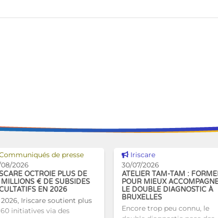
Voir cette news
Voir cette news
Communiqués de presse
Iriscare
/08/2026
30/07/2026
ISCARE OCTROIE PLUS DE
ATELIER TAM-TAM : FORME
 MILLIONS € DE SUBSIDES
POUR MIEUX ACCOMPAGN
CULTATIFS EN 2026
LE DOUBLE DIAGNOSTIC À
BRUXELLES
 2026, Iriscare soutient plus
Encore trop peu connu, le
60 initiatives via des