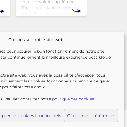
vont recevoir le supplément
d'âge annuel (anciennement
prime de rentrée scolaire). Un
r
coup de pouce pour les aider à
nse
bien commencer la
n
Cookies sur notre site web
ies pour assurer le bon fonctionnement de notre site
ser continuellement la meilleure expérience possible de
tre site web, vous avez la possibilité d’accepter tous
 uniquement les cookies fonctionnels ou encore de gérer
 pour faire votre choix.
SUIVEZ-N
TROUV
T
TEZ-NOUS
PRESSE
PLAINTES
s, veuillez consulter notre
politique des cookies
.
pter les cookies fonctionnels
Gérer mes préférences
e Disclosure
Politique des cookies
Plan du site