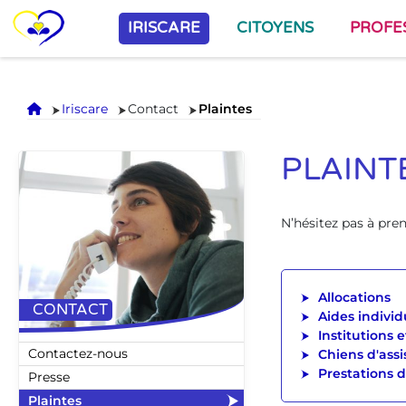
IRISCARE
CITOYENS
PROFE
Accueil
Iriscare
Contact
Plaintes
PLAINT
N’hésitez pas à pre
Allocations
CONTACT
Aides individu
Institutions 
Contactez-nous
Chiens d'ass
Prestations d
Presse
Plaintes