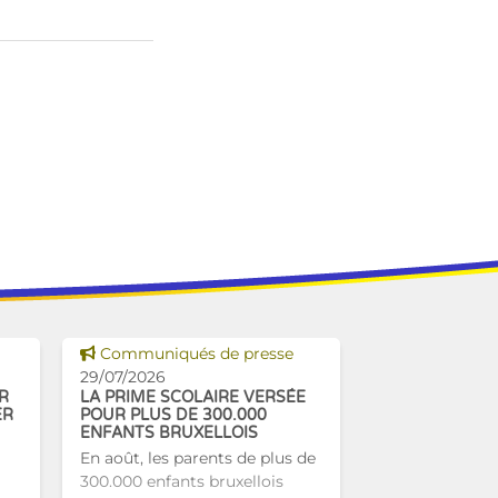
Voir cette news
Communiqués de presse
29/07/2026
R
LA PRIME SCOLAIRE VERSÉE
ER
POUR PLUS DE 300.000
ENFANTS BRUXELLOIS
En août, les parents de plus de
300.000 enfants bruxellois