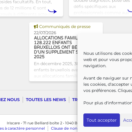
double diagnostic pose des
sides facultatifs. En tout,
défis spécifiques aux
us de 12 millions € sont
professionnels comme aux
troyés à différents acteurs
proches. À Bruxelles, l’Atelie
xellois afin de soutenir leur
Tam-Tam apporte une répo
Voir cette news
vail au serv
Communiqués de presse
concrète avec une formatio
22/07/2026
dest
ALLOCATIONS FAMILIALES :
128.222 ENFANTS
BRUXELLOIS ONT BÉNÉFICIÉ
D’UN SUPPLÉMENT SOCIAL EN
Nous utilisons des cook
2025
web et pour vous propo
En décembre 2025, 304.966
navigation.
enfants bruxellois avaient droit
aux allocations familiales.
Avant de naviguer sur no
Parmi eux, 128.222
les cookies, d'accepter
bénéficiaient également d’un
vos préférences. Cliquez
supplément social en plus du
HEZ NOUS
TOUTES LES NEWS
TRANSPARENCE
CONTAC
montant de base de leurs all
Pour plus d'information
Tout accepter
Acce
Iriscare • 71 rue Belliard boîte 2 • 1040 Bruxelles
2026 Iriscare
s à caractère personnel
Clause de non-responsabilité
Responsibl