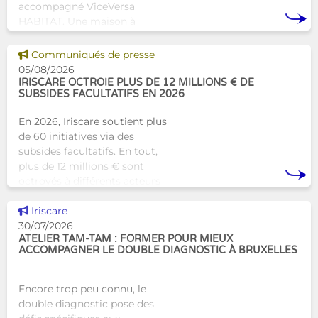
accompagné ViceVersa
HABITAT. Une maison à
Bruxelles qui proposera une
alternative innovante et
Voir cette news
Communiqués de presse
humaine aux structures
05/08/2026
d’hébergement traditionnel
IRISCARE OCTROIE PLUS DE 12 MILLIONS € DE
SUBSIDES FACULTATIFS EN 2026
En 2026, Iriscare soutient plus
de 60 initiatives via des
subsides facultatifs. En tout,
plus de 12 millions € sont
octroyés à différents acteurs
bruxellois afin de soutenir leur
Voir cette news
travail au serv
Iriscare
30/07/2026
ATELIER TAM-TAM : FORMER POUR MIEUX
ACCOMPAGNER LE DOUBLE DIAGNOSTIC À BRUXELLES
Encore trop peu connu, le
double diagnostic pose des