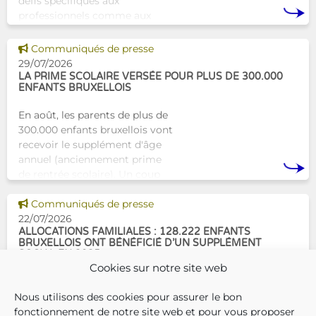
défis spécifiques aux
professionnels comme aux
proches. À Bruxelles, l’Atelier
Tam-Tam apporte une réponse
Voir cette news
Communiqués de presse
concrète avec une formation
29/07/2026
dest
LA PRIME SCOLAIRE VERSÉE POUR PLUS DE 300.000
ENFANTS BRUXELLOIS
En août, les parents de plus de
300.000 enfants bruxellois vont
recevoir le supplément d'âge
annuel (anciennement prime
de rentrée scolaire). Un coup
de pouce pour les aider à bien
Voir cette news
commencer la
Communiqués de presse
22/07/2026
ALLOCATIONS FAMILIALES : 128.222 ENFANTS
BRUXELLOIS ONT BÉNÉFICIÉ D’UN SUPPLÉMENT
SOCIAL EN 2025
Cookies sur notre site web
En décembre 2025, 304.966
Nous utilisons des cookies pour assurer le bon
enfants bruxellois avaient droit
fonctionnement de notre site web et pour vous proposer