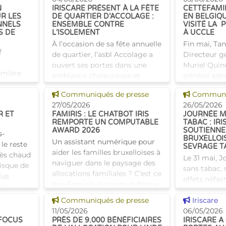
Homes-Info qui est subsidiée
N
IRISCARE PRÉSENT À LA FÊTE
CETTEFAMI
R LES
DE QUARTIER D’ACCOLAGE :
EN BELGIQU
par Iriscare, lancent l
NNELS
ENSEMBLE CONTRE
VISITÉ LA 
S DE
L’ISOLEMENT
À UCCLE
À l’occasion de sa fête annuelle
Fin mai, Ta
f
de quartier, l’asbl Accolage a
Directeur gé
ouvert ses portes dans une
Muriel Quine
emière
ambiance chaleureuse et
général adjo
e cadre
conviviale ce 28 mai : eaux
eu l’occasion
Voir cette news
Voir cette
I. Le
Communiqués de presse
Communiq
aromatisées, fruits frais,
maison d’ha
 réseau
27/05/2026
26/05/2026
biscuits et musique à
aînés Cette
R ET
FAMIRIS : LE CHATBOT IRIS
JOURNÉE M
REMPORTE UN COMPUTABLE
TABAC : IRI
AWARD 2026
SOUTIENNE
s-
BRUXELLOI
Un assistant numérique pour
le reste
SEVRAGE T
aider les familles bruxelloises à
très chaud
Le 31 mai, 
naviguer dans le paysage des
risque de
sans tabac, 
allocations familiales ? C’est ce
lus
effets néfas
que Famiris, la caisse publique
haleurs
l’une des p
d’allocations familiales
Voir cette news
Voir cette
Communiqués de presse
évitables de
Iriscare
bruxelloise
11/05/2026
Si l’envie d
06/05/2026
 FOCUS
PRÈS DE 9.000 BÉNÉFICIAIRES
IRISCARE A
présent