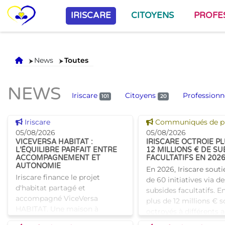
IRISCARE
CITOYENS
PROFE
Accueil
News
Toutes
NEWS
Iriscare
Citoyens
Professionn
101
20
Voir cette news
Voir cette news
Iriscare
Communiqués de p
05/08/2026
05/08/2026
VICEVERSA HABITAT :
IRISCARE OCTROIE P
L’ÉQUILIBRE PARFAIT ENTRE
12 MILLIONS € DE SU
ACCOMPAGNEMENT ET
FACULTATIFS EN 202
AUTONOMIE
En 2026, Iriscare souti
Iriscare finance le projet
de 60 initiatives via de
d'habitat partagé et
subsides facultatifs. En
accompagné ViceVersa
plus de 12 millions € s
HABITAT. Une maison à
octroyés à différents 
Bruxelles qui proposera une
bruxellois afin de sout