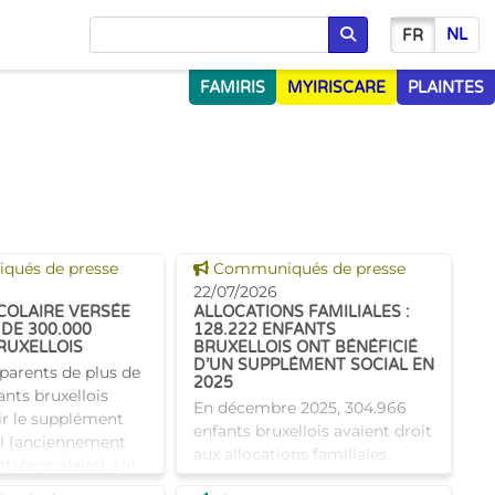
NL
FR
Chercher
FAMIRIS
MYIRISCARE
PLAINTES
 news
Voir cette news
ués de presse
Communiqués de presse
22/07/2026
COLAIRE VERSÉE
ALLOCATIONS FAMILIALES :
DE 300.000
128.222 ENFANTS
RUXELLOIS
BRUXELLOIS ONT BÉNÉFICIÉ
D’UN SUPPLÉMENT SOCIAL EN
 parents de plus de
2025
nts bruxellois
En décembre 2025, 304.966
ir le supplément
enfants bruxellois avaient droit
l (anciennement
aux allocations familiales.
trée scolaire). Un
Parmi eux, 128.222
ce pour les aider à