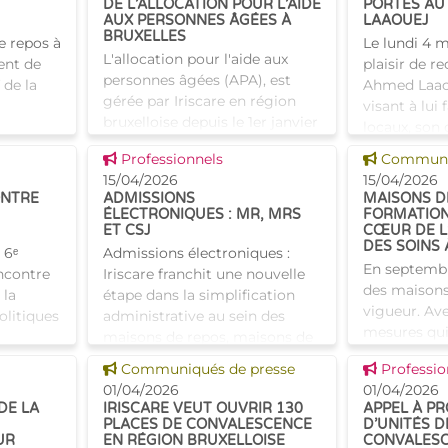
DE L’ALLOCATION POUR L’AIDE
PORTES AU
AUX PERSONNES ÂGÉES À
LAAOUEJ
BRUXELLES
e repos à
Le lundi 4 ma
L'allocation pour l'aide aux
ent de
plaisir de r
personnes âgées (APA), est
f de la
Ahmed Laaou
gérée par Iriscare en région
visant à lui 
bruxelloise depuis le 1er janvier
locaux, son 
2021. En 5 ans, les demandes
înés
missions. Ac
Voir cette news
Voir cette
Professionnels
Communiq
n'ont cessé d'être en hausse.
ompagner
directe
15/04/2026
15/04/2026
L'APA est pass
ONTRE
ADMISSIONS
MAISONS DE
ÉLECTRONIQUES : MR, MRS
FORMATION
ET CSJ
CŒUR DE L
DES SOINS 
 6ᵉ
Admissions électroniques :
En septembr
encontre
Iriscare franchit une nouvelle
des maisons
 la
étape dans la simplification
vigueur. Ave
olitiques
administrative au sein des
mesures qui
maisons de repos, maisons de
d'améliorer 
contre a
repos et de soins et centres de
Voir cette news
Voir cette
Communiqués de presse
Professio
des résident
ux
soins de jour bruxello
01/04/2026
01/04/2026
qualité des 
DE LA
IRISCARE VEUT OUVRIR 130
APPEL À PR
PLACES DE CONVALESCENCE
D’UNITÉS D
UR
EN RÉGION BRUXELLOISE
CONVALESC