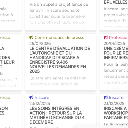
BRUXELLES-
Via un appel à projet lancé ce
rnée
Iriscare lan
1er avril, Iriscare souhaite
ation à
projets visa
constituer pour la première
t mettre
création d’u
fois une offre structurée de
convalescen
convalescence en Région de
s
Bruxelles-Ca
Bruxelles-Capitale. L'objectif :
Voir cette news
Voir cette
resse
Communiqués de presse
Professio
minin. En
collaboratio
ouvrir 130 lits p
26/01/2026
20/01/2026
pour objecti
LA
LE CENTRE D’ÉVALUATION DE
UNE 13ÈME
h�
L’AUTONOMIE ET DU
POUR LE R
X DES
HANDICAP D’IRISCARE A
INFIRMIERS
T LEUR
ENREGISTRÉ 9.406
Pour la 13è
C
NOUVELLES DEMANDES EN
lancement pa
2025
de
réseau des i
Quatre ans après sa création,
 soins) ?
maisons de 
le centre d’évaluation de
ques sont
de repos et 
l’autonomie et du handicap
nt ?
bruxelloises 
d’Iriscare confirme son rôle
Voir cette news
Voir cette
en ligne
resse
Iriscare
Iriscare
programme d
essentiel en Région bruxelloise.
opose
23/12/2025
23/12/2025
En 2025, 9 406 nouvelles
 SON
LES SOINS INTÉGRÉS EN
IRISCARE A
ES
ACTION : RETOUR SUR LA
WORKSHOP 
demandes ont ét
MATINÉE D’ÉCHANGE DU 4
PARTAGÉ P
DÉCEMBRE
Le 18 novemb