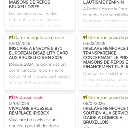
MAISONS DE REPOS
L’AUTISME FÉMININ
BRUXELLOISES
À l’occasion de la Jou
Les besoins en soins des
mondiale de sensibilis
habitants des maisons de
l’autisme, Iriscare veu
repos sont de plus en plus
en lumière une réalité
diversifiés et complexes. Pour
longtemps restée dan
Voir cette news
Voir cette news
mieux comprendre cette
Communiqués de presse
Communiqués de p
l’ombre : l’autisme fé
évolution et adapter la
10/02/2026
03/02/2026
Belgique, environ
IRISCARE A ENVOYÉ 5.871
IRISCARE RENFORCE 
politique en conséquence,
EUROPEAN DISABILITY CARD
TRANSPARENCE
Iriscare a men�
AUX BRUXELLOIS EN 2025
CONCERNANT LE PRI
MAISONS DE REPOS E
Depuis 2024, la Commission
FINANCEMENT PUBLI
communautaire commune
Que paie un habitant 
(Cocom) et Iriscare participent
maison de repos (et de
activement au projet de la
Et quelles aides publi
European Disability Card
prévues en compléme
(EDC). Cette initiative
Voir cette news
Voir cette news
Professionnels
Grâce à deux rapports 
Communiqués de p
européenne vise à promouvoir
13/01/2026
actualisés, Iriscare pr
06/01/2026
l'inclusion
VIVACARE.BRUSSELS
IRISCARE RENFORCE
désormais une
REMPLACE IRISBOX
SOUTIEN AUX SERVIC
D’AIDE À DOMICILE
Vivacare.brussels est un
BRUXELLOIS
nouveau portail destiné à