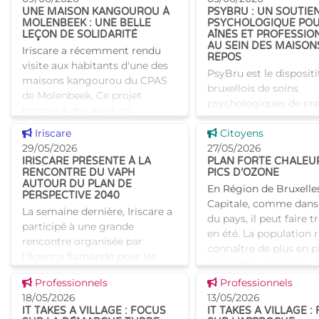
pour se prot�
UNE MAISON KANGOUROU À
PSYBRU : UN SOUTIE
MOLENBEEK : UNE BELLE
PSYCHOLOGIQUE POU
LEÇON DE SOLIDARITÉ
AÎNÉS ET PROFESSIO
AU SEIN DES MAISON
Iriscare a récemment rendu
REPOS
visite aux habitants d'une des
PsyBru est le dispositi
maisons kangourou du CPAS
bruxellois de soins
de Molenbeek. Ce projet
psychologiques de pr
permet à des aînés en
ligne, organisé dans l
situation de précarité de
Voir cette news
Voir cette news
Iriscare
d’une convention INAM
Citoyens
bénéficier d’un logement
29/05/2026
projet s’appuie sur un
27/05/2026
digne, t
IRISCARE PRÉSENTE À LA
PLAN FORTE CHALEU
de psychologues et
RENCONTRE DU VAPH
PICS D’OZONE
d’orthopéda
AUTOUR DU PLAN DE
En Région de Bruxelle
PERSPECTIVE 2040
Capitale, comme dans 
La semaine dernière, Iriscare a
du pays, il peut faire 
participé à une grande
en été. La population 
rencontre organisée par
connaître de plus en p
l'Agence flamande pour les
d’épisodes de fortes c
Personnes handicapées (VAPH
accompagnés de
Voir cette news
Voir cette news
Professionnels
Professionnels
). Elle se déroulait à Expo Gand,
18/05/2026
13/05/2026
et était consacrée à
IT TAKES A VILLAGE : FOCUS
IT TAKES A VILLAGE :