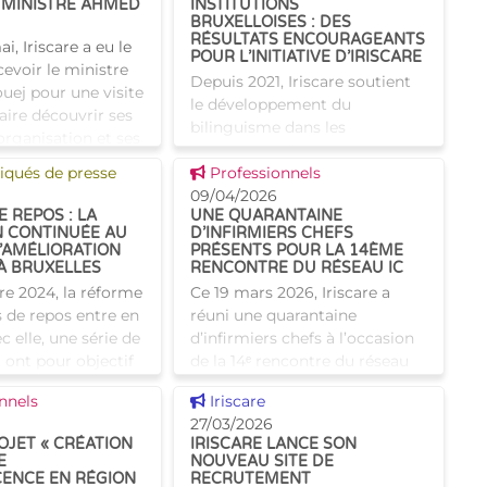
 MINISTRE AHMED
INSTITUTIONS
BRUXELLOISES : DES
RÉSULTATS ENCOURAGEANTS
i, Iriscare a eu le
POUR L’INITIATIVE D’IRISCARE
ecevoir le ministre
Depuis 2021, Iriscare soutient
ej pour une visite
le développement du
faire découvrir ses
bilinguisme dans les
organisation et ses
institutions d'aide et de soins
cueilli par le
 news
Voir cette news
ués de presse
en finançant des cours de
Professionnels
néerlandais pour les maisons
09/04/2026
 REPOS : LA
UNE QUARANTAINE
de repos bruxelloises. Fort de
 CONTINUÉE AU
D’INFIRMIERS CHEFS
cette
’AMÉLIORATION
PRÉSENTS POUR LA 14ÈME
À BRUXELLES
RENCONTRE DU RÉSEAU IC
e 2024, la réforme
Ce 19 mars 2026, Iriscare a
 de repos entre en
réuni une quarantaine
c elle, une série de
d’infirmiers chefs à l’occasion
 ont pour objectif
de la 14ᵉ rencontre du réseau
la qualité de vie
des infirmiers chefs des
 news
Voir cette news
nnels
Iriscare
s ainsi que la
maisons de repos et des
27/03/2026
s
maisons de repos et de soins
OJET « CRÉATION
IRISCARE LANCE SON
E
NOUVEAU SITE DE
ENCE EN RÉGION
RECRUTEMENT