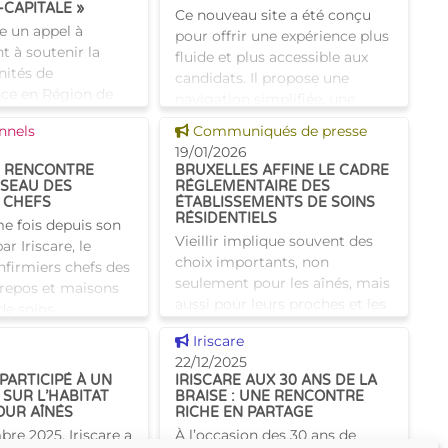
CAPITALE »
Ce nouveau site a été conçu
ce un appel à
pour offrir une expérience plus
nt à soutenir la
fluide et plus accessible aux
nités de
candidats. Il propose une
ce en Région de
navigation simplifiée, une
pitale, en
structure claire des offres
 news
Voir cette news
nnels
Communiqués de presse
n avec l’INAMI.Il a
d’emploi et un accès
19/01/2026
f de soulager les
 RENCONTRE
BRUXELLES AFFINE LE CADRE
ÉSEAU DES
RÉGLEMENTAIRE DES
 CHEFS
ÉTABLISSEMENTS DE SOINS
RÉSIDENTIELS
me fois depuis son
Vieillir implique souvent des
r Iriscare, le
choix importants, non
nfirmiers chefs des
seulement pour les aînés, mais
repos et maisons
aussi pour leurs proches et les
de soins
établissements de soins qui les
s’est réuni. Au
 news
Voir cette news
Iriscare
accompagnent au quotidien.
e la rencontre,
22/12/2025
C’est pourquoi le Co
 PARTICIPÉ À UN
IRISCARE AUX 30 ANS DE LA
SUR L’HABITAT
BRAISE : UNE RENCONTRE
OUR AÎNÉS
RICHE EN PARTAGE
re 2025, Iriscare a
À l’occasion des 30 ans de