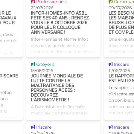
Voir cette news
Voir cette
Professionnels
Communiq
Tam-Tam apporte une réponse
bien comme
22/07/2026
09/07/2026
concrète avec une formation
UR LE
INFOR-HOMES-INFO ASBL
LES BESOIN
dest
RAVAUX
FÊTE SES 40 ANS : RENDEZ-
LES MAISO
S POUR
VOUS LE 8 OCTOBRE 2026
BRUXELLOI
POUR LEUR COLLOQUE
DE PLUS EN
ANNIVERSAIRE !
ET COMPLE
, deux
Infor-Homes et Home Info :
Une enquêt
nt entrés
des noms qui doivent sans
Iriscare mon
doute vous dire quelque chose.
résidents d
nés. Ils
Et pour cause, l’asbl, subsidiée
repos bruxel
tructures
Voir cette news
Voir cette
par Iriscare, s’est imposée au fil
Citoyens
de plus en 
Iriscare
r aînés,
des années comme un acteur
15/06/2026
besoins en 
11/06/2026
IRISCARE
JOURNÉE MONDIALE DE
LE RAPPOR
incontournabl
combinés. C
LUTTE CONTRE LA
EST EN LIG
nécessi
MALTRAITANCE DES
Le rapport 
PERSONNES ÂGÉES :
 météo
d’Iriscare e
DÉCOUVREZ
ions
L’ÂGISMOMÈTRE !
disponible. 
le
nombreux pro
À l’occasion de la Journée
t la
qui ont ryth
mondiale de lutte contre la
 terrain
que les avan
maltraitance des personnes
les
service des 
âgées, plusieurs associations
Voir cette news
Voir cette
Iriscare
Iriscare
belges, dont l’asbl Infor-
04/06/2026
03/06/2026