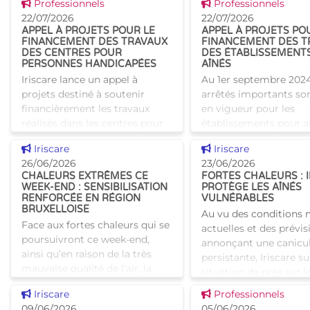
Voir cette news
Voir cette news
Professionnels
Professionnels
alternative innovante et
travail au serv
22/07/2026
22/07/2026
humaine aux structures
APPEL À PROJETS POUR LE
APPEL À PROJETS PO
d’hébergement traditionnel
FINANCEMENT DES TRAVAUX
FINANCEMENT DES T
DES CENTRES POUR
DES ÉTABLISSEMENT
PERSONNES HANDICAPÉES
AÎNÉS
Iriscare lance un appel à
Au 1er septembre 2024
projets destiné à soutenir
arrêtés importants so
financièrement les travaux
en vigueur pour les
réalisés dans les centres pour
établissements pour aî
personnes handicapées. Les
visent, pour les infras
Voir cette news
Voir cette news
Iriscare
Iriscare
projets peuvent porter sur des
des établissements pou
26/06/2026
23/06/2026
transformations, des
d'une part la
CHALEURS EXTRÊMES CE
FORTES CHALEURS : 
WEEK-END : SENSIBILISATION
PROTÈGE LES AÎNÉS
RENFORCÉE EN RÉGION
VULNÉRABLES
BRUXELLOISE
Au vu des conditions
Face aux fortes chaleurs qui se
actuelles et des prévis
poursuivront ce week-end,
annonçant une canicu
ainsi qu’en raison de la très
persistante, Iriscare sui
mauvaise qualité de l’air, la
situation de près sur le
Région de Bruxelles-Capitale
Prise de contact avec 
Voir cette news
Voir cette news
Iriscare
Professionnels
rappelle les mesures à prendre
maisons de repos Iris
09/06/2026
05/06/2026