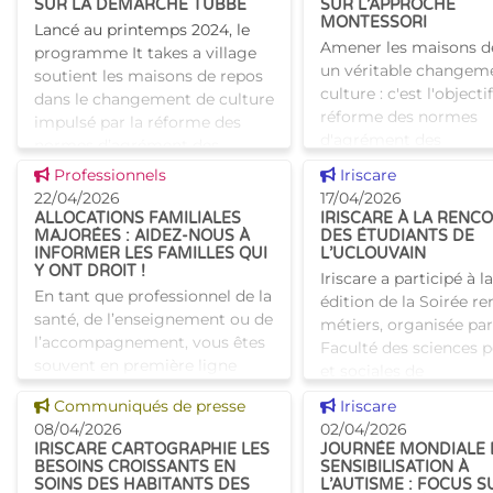
SUR LA DÉMARCHE TUBBE
SUR L’APPROCHE
MONTESSORI
Lancé au printemps 2024, le
Amener les maisons d
programme It takes a village
un véritable changem
soutient les maisons de repos
culture : c'est l'objecti
dans le changement de culture
réforme des normes
impulsé par la réforme des
d'agrément des
normes d’agrément des
établissements pour a
établissements pour aîné
Voir cette news
Voir cette news
Professionnels
Iriscare
bruxellois. Pour acc
22/04/2026
17/04/2026
les maisons d
ALLOCATIONS FAMILIALES
IRISCARE À LA RENC
MAJORÉES : AIDEZ-NOUS À
DES ÉTUDIANTS DE
INFORMER LES FAMILLES QUI
L’UCLOUVAIN
Y ONT DROIT !
Iriscare a participé à la
En tant que professionnel de la
édition de la Soirée r
santé, de l’enseignement ou de
métiers, organisée par
l’accompagnement, vous êtes
Faculté des sciences p
souvent en première ligne
et sociales de
pour repérer les situations où
l’UCLouvain.Cette ren
Voir cette news
Voir cette news
Communiqués de presse
Iriscare
un enfant ou une famille a
permis de présenter a
08/04/2026
02/04/2026
besoin d’un s
IRISCARE CARTOGRAPHIE LES
JOURNÉE MONDIALE 
BESOINS CROISSANTS EN
SENSIBILISATION À
SOINS DES HABITANTS DES
L’AUTISME : FOCUS S