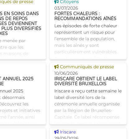
 news
Voir cette news
ués de presse
bénéficiaient également d’un
Citoyens
ncer la
supplément social en plus du
03/07/2026
S EN SOINS DANS
FORTES CHALEURS :
montant de base de leurs all
NS DE REPOS
RECOMMANDATIONS AÎNÉS
SES DEVIENNENT
Les épisodes de forte chaleur
 PLUS DIVERSIFIÉS
représentent un risque pour
XES
l’ensemble de la population,
e menée par
mais les aînés y sont
tre que les
particulièrement vulnérables.
es maisons de
Avec l’avancée en âge, les
loises présentent
mécanismes de thermo
 news
Voir cette news
plus souvent des
Communiqués de presse
soins complexes et
10/06/2026
T ANNUEL 2025
IRISCARE OBTIENT LE LABEL
ette évolution
NE
DIVERSITÉ BRUXELLOIS
annuel 2025
Iriscare a reçu cette semaine le
st désormais
label diversité lors de la
Découvrez les
cérémonie annuelle organisée
jets et initiatives
par la Région de Bruxelles-
mé l’année, ainsi
Capitale. Ce label récompense
cées réalisées au
les employeurs qui s’engagent
citoyen
activement en
 news
Voir cette news
Iriscare
29/05/2026