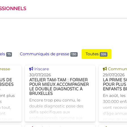
SSIONNELS
els
Communiqués de presse
Toutes
75
130
326
Voir cette news
Voir cette
resse
Iriscare
Communiq
30/07/2026
29/07/2026
LUS DE
ATELIER TAM-TAM : FORMER
LA PRIME S
BSIDES
POUR MIEUX ACCOMPAGNER
POUR PLUS 
6
LE DOUBLE DIAGNOSTIC À
ENFANTS B
BRUXELLES
ent plus
En août, les
Encore trop peu connu, le
s
300.000 enfa
double diagnostic pose des
 tout,
vont recevo
défis spécifiques aux
ont
d'âge annue
professionnels comme aux
acteurs
prime de ren
proches. À Bruxelles, l’Atelier
enir leur
coup de pou