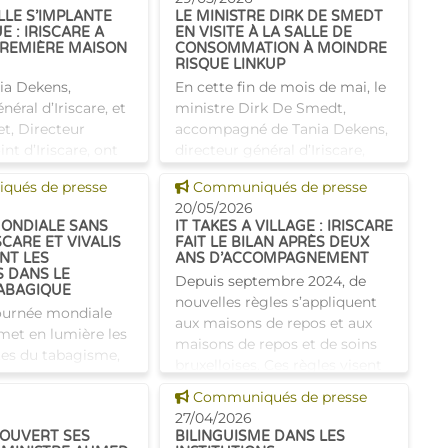
LLE S’IMPLANTE
LE MINISTRE DIRK DE SMEDT
E : IRISCARE A
EN VISITE À LA SALLE DE
PREMIÈRE MAISON
CONSOMMATION À MOINDRE
RISQUE LINKUP
nia Dekens,
En cette fin de mois de mai, le
néral d’Iriscare, et
ministre Dirk De Smedt,
t, Directeur
accompagné de Tania Dekens,
int d’Iriscare, ont
directeur général d’Iriscare,
 de visiter la
s’est rendu à Molenbeek pour
 news
Voir cette news
ués de presse
Communiqués de presse
bitat partagé pour
visiter la salle de
20/05/2026
Fa
consommation à moindre risq
ONDIALE SANS
IT TAKES A VILLAGE : IRISCARE
SCARE ET VIVALIS
FAIT LE BILAN APRÈS DEUX
NT LES
ANS D’ACCOMPAGNEMENT
S DANS LE
Depuis septembre 2024, de
ABAGIQUE
nouvelles règles s’appliquent
Journée mondiale
aux maisons de repos et aux
met en lumière les
maisons de repos et de soins
tes du tabagisme,
bruxelloises. Ces règles visent
remières causes
à faire évoluer davantage ces
 news
Voir cette news
 maladies graves.
Communiqués de presse
établissements ve
’arrêter est souvent
27/04/2026
 OUVERT SES
BILINGUISME DANS LES