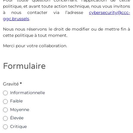
Pour toute question concernant l’application de cette
politique, et avant toute action technique, nous vous invitons
à nous contacter via l’adresse
cybersecurity@ccc-
ggc.brussels
.
Nous nous réservons le droit de modifier ou de mettre fin à
cette politique à tout moment.
Merci pour votre collaboration.
Formulaire
Formulaire
Gravité
*
Responsible
Informationnelle
Faible
Disclosure
Moyenne
Élevée
Critique