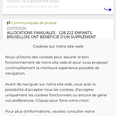
recevoir le supplément d'âge
annuel (anciennement prime
de rentrée scolaire). Un coup
de pouce pour les aider à bien
Voir cette news
commencer la
Communiqués de presse
22/07/2026
ALLOCATIONS FAMILIALES : 128.222 ENFANTS
BRUXELLOIS ONT BÉNÉFICIÉ D’UN SUPPLÉMENT
SOCIAL EN 2025
Cookies sur notre site web
En décembre 2025, 304.966
Nous utilisons des cookies pour assurer le bon
enfants bruxellois avaient droit
fonctionnement de notre site web et pour vous proposer
aux allocations familiales.
continuellement la meilleure expérience possible de
Parmi eux, 128.222
navigation.
bénéficiaient également d’un
supplément social en plus du
Avant de naviguer sur notre site web, vous avez la
SUIVEZ-N
TROUV
T
QUI SOMMES-NOUS ?
montant de base de leurs all
possibilité d’accepter tous les cookies, d'accepter
TRAVAILLER CHEZ NOUS
uniquement les cookies fonctionnels ou encore de gérer
TOUTES LES NEWS
vos préférences. Cliquez pour faire votre choix.
TRANSPARENCE
CONTACTEZ-NOUS
Pour plus d'informations, veuillez consulter notre
PRESSE