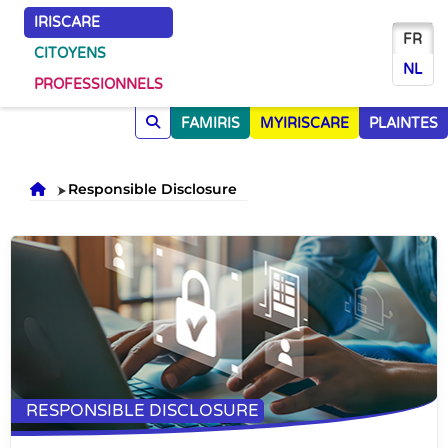
IRISCARE
FR
CITOYENS
NL
PROFESSIONNELS
FAMIRIS
MYIRISCARE
PLAINTES
Accueil
Responsible Disclosure
RESPONSIBLE DISCLOSURE