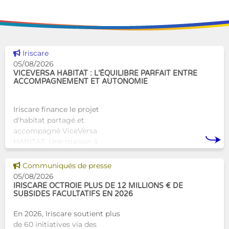
Voir cette news
Iriscare
05/08/2026
VICEVERSA HABITAT : L’ÉQUILIBRE PARFAIT ENTRE
ACCOMPAGNEMENT ET AUTONOMIE
Iriscare finance le projet
d'habitat partagé et
accompagné ViceVersa
HABITAT. Une maison à
Bruxelles qui proposera une
alternative innovante et
Voir cette news
Communiqués de presse
humaine aux structures
05/08/2026
d’hébergement traditionnel
IRISCARE OCTROIE PLUS DE 12 MILLIONS € DE
SUBSIDES FACULTATIFS EN 2026
En 2026, Iriscare soutient plus
de 60 initiatives via des