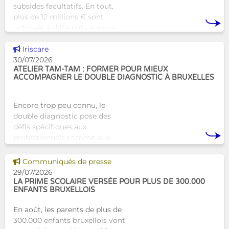
subsides facultatifs. En tout,
plus de 12 millions € sont
octroyés à différents acteurs
bruxellois afin de soutenir leur
Voir cette news
travail au serv
Iriscare
30/07/2026
ATELIER TAM-TAM : FORMER POUR MIEUX
ACCOMPAGNER LE DOUBLE DIAGNOSTIC À BRUXELLES
Encore trop peu connu, le
double diagnostic pose des
défis spécifiques aux
professionnels comme aux
proches. À Bruxelles, l’Atelier
Tam-Tam apporte une réponse
Voir cette news
Communiqués de presse
concrète avec une formation
29/07/2026
dest
LA PRIME SCOLAIRE VERSÉE POUR PLUS DE 300.000
ENFANTS BRUXELLOIS
En août, les parents de plus de
300.000 enfants bruxellois vont