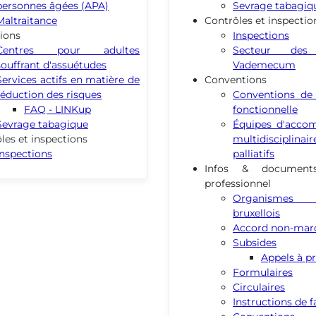
personnes âgées (APA)
Sevrage tabagiq
Maltraitance
Contrôles et inspectio
ions
Inspections
Centres pour adultes
Secteur de
souffrant d'assuétudes
Vademecum
Services actifs en matière de
Conventions
réduction des risques
Conventions de 
FAQ - LINKup
fonctionnelle
Sevrage tabagique
Équipes d'acc
les et inspections
multidisciplina
Inspections
palliatifs
Infos & document
professionnel
Organismes 
bruxellois
Accord non-mar
Subsides
Appels à pr
Formulaires
Circulaires
Instructions de f