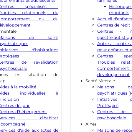
pour enfants et adolescents
familiales
Centres spécialisés -
Histor
Troubles relationnels, du
montants
comportement ou du
Accueil d'enfant
développement
Centres de répit
 mentale
Centres - Tr
Maisons de soins
spectre autistiq
psychiatriques
Autres centres 
Initiatives d'habitations
pour enfants et 
protégées
Centres spéc
Centres de revalidation
Troubles relat
psychosociale
comporteme
onnes en situation de
développement
cap
Santé Mentale
Aides à la mobilité
Maisons d
Aides individuelles à
psychiatriques 
l'inclusion
Initiatives d'
Centres de jour
Protégées
Centres d'hébergement
Centres de re
Services d'habitat
psychosociale
accompagné
Aînés
Services d'aide aux actes de
Maisons de repo