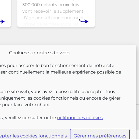
300.000 enfants bruxellois
vont recevoir le supplément
d'âge annuel (anciennement
prime de rentrée scolaire). Un
r
coup de pouce pour les aider à
nse
bien commencer la
n
Cookies sur notre site web
ies pour assurer le bon fonctionnement de notre site
ser continuellement la meilleure expérience possible de
tre site web, vous avez la possibilité d’accepter tous
 uniquement les cookies fonctionnels ou encore de gérer
 pour faire votre choix.
SUIVEZ-N
TROUV
T
TEZ-NOUS
PRESSE
PLAINTES
s, veuillez consulter notre
politique des cookies
.
pter les cookies fonctionnels
Gérer mes préférences