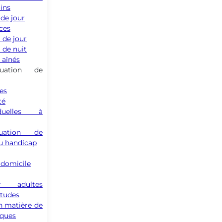
oins
 de jour
ces
 de jour
 de nuit
 aînés
uation de
ces
té
duelles à
luation de
du handicap
 domicile
r adultes
études
en matière de
sques