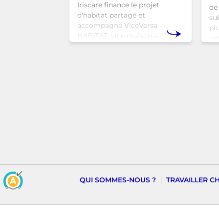
Iriscare finance le projet
de 
d'habitat partagé et
sub
accompagné ViceVersa
pl
HABITAT. Une maison à
oc
Bruxelles qui proposera une
bru
alternative innovante et
tra
humaine aux structures
d’hébergement traditionnel
QUI SOMMES-NOUS ?
TRAVAILLER C