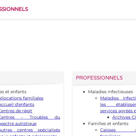
SSIONNELS
PROFESSIONNELS
es et enfants
Maladies infectieuses
Allocations familiales
Maladies infect
Accueil d'enfants
les établiss
Centres de répit
services agréés p
Centres - Troubles du
Archives C
spectre autistique
Familles et enfants
Autres centres spécialisés
Caisses d'al