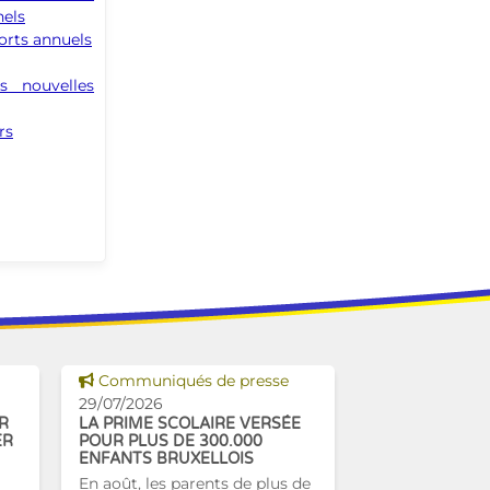
nels
orts annuels
es nouvelles
rs
Voir cette news
Communiqués de presse
29/07/2026
R
LA PRIME SCOLAIRE VERSÉE
ER
POUR PLUS DE 300.000
ENFANTS BRUXELLOIS
En août, les parents de plus de