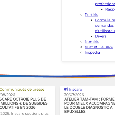
profession
Rapp
Portiris
Formulair
demandes
d'utilisateu
Divers
Nomiris
eCat et HeCaPP
Irispedia
Voir cette news
Voir cette news
Communiqués de presse
Iriscare
/08/2026
30/07/2026
ISCARE OCTROIE PLUS DE
ATELIER TAM-TAM : FORME
 MILLIONS € DE SUBSIDES
POUR MIEUX ACCOMPAGN
CULTATIFS EN 2026
LE DOUBLE DIAGNOSTIC À
BRUXELLES
 2026, Iriscare soutient plus