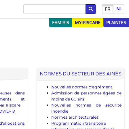
NL
FR
Chercher
FAMIRIS
MYIRISCARE
PLAINTES
NORMES DU SECTEUR DES AINÉS
Nouvelles normes d'agrément
ieuses dans
Admission de personnes âgées de
ements et
moins de 60 ans
ar Iriscare
Nouvelles normes de sécurité
OVID-19
incendie
Normes architecturales
locations
Programmation transitoire