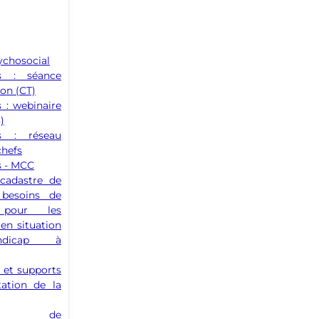
ychosocial
ns : séance
ion (CT)
s : webinaire
)
ns : réseau
chefs
s - MCC
cadastre de
t besoins de
 pour les
en situation
dicap à
 et supports
tation de la
aux de