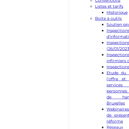
Conventions
Listes et tarifs
Historique
Boite à outils
Soutien ps
Inspectio
d'informat
Inspection
(26/01/2023
Inspectio
infirmiers 
Inspection
Etude du 
l’offre e
services
personnes 
de han
Bruxelles
Webinaires
de présen
réforme
Rése