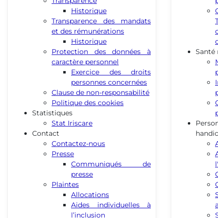
Transparence
Historique
Transparence des mandats
et des rémunérations
Historique
Protection des données à
Santé
caractère personnel
Exercice des droits
personnes concernées
Clause de non-responsabilité
Politique des cookies
Statistiques
Stat Iriscare
Pers
Contact
handi
Contactez-nous
Presse
Communiqués de
presse
Plaintes
Allocations
Aides individuelles à
l’inclusion