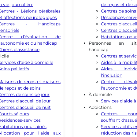
la vie journalière
de repos et de s
Centres - Lésions cérébrales
Centres de soins
et affections neurologiques
Résidences-servi
Centres - Handicaps
Centres d'accueil
sensoriels
Centres d'accueil
Centre d’évaluation de
Habitations pour
l’autonomie et du handicap
Personnes en sit
Chiens d'assistance
handicap
cile
Centres et servi
Services d'aide à domicile
Aides à la mobili
Soins palliatifs
Aides indivi
l'inclusion
Maisons de repos et maisons
Centre d'éva
de repos et de soins
l'autonomie et 
Centres de soins de jour
À domicile
Centres d'accueil de jour
Services d'aide à
Centres d'accueil de nuit
Addictions
Courts séjours
Centres pou
Résidences-services
souffrant d'assu
Habitations pour aînés
Services actifs 
Allocation pour l'aide aux
réduction des ri