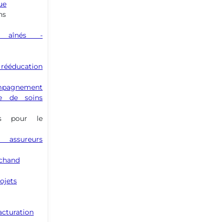
ue
ns
s aînés -
rééducation
ompagnement
ire de soins
s pour le
assureurs
chand
ojets
acturation