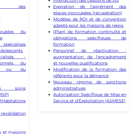
Interdiction des cessions de lits
ique des
Expiration de l'agrément des
places inoccupées (récupération)
s
Modèles de ROI et de convention
adapté pour les maisons de repos
oubles du
(Plan) de formation continuité et
ue
obligations spécifiques de
spécialisés
formation
adolescents
Personnel de réactivation :
ialisés -
augmentation de l'encadrement
ionnels, du
et nouvelles qualifications
nt ou du
Modification de la formation des
référents pour la démence
Nouveau régime de sanctions
e soins
administratives
(MSP)
Autorisation Spécifique de Mise en
Habitations
Service et d’Exploitation (ASMESE)
validation
s et maisons