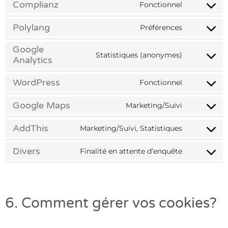
Complianz
Fonctionnel
Consent
to
Polylang
Préférences
service
Consent
complianz
to
Google
service
Statistiques (anonymes)
Consent
Analytics
polylang
to
service
WordPress
Fonctionnel
Consent
google-
to
analytics
Google Maps
Marketing/Suivi
service
Consent
wordpress
to
AddThis
Marketing/Suivi, Statistiques
service
Consent
google-
to
Divers
Finalité en attente d’enquête
maps
service
Consent
addthis
to
service
divers
6. Comment gérer vos cookies?