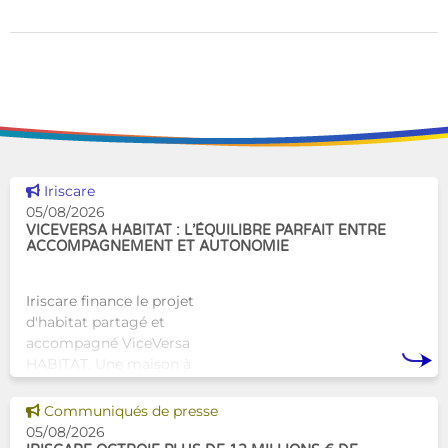
Voir cette news
Iriscare
05/08/2026
VICEVERSA HABITAT : L’ÉQUILIBRE PARFAIT ENTRE
ACCOMPAGNEMENT ET AUTONOMIE
Iriscare finance le projet
d'habitat partagé et
accompagné ViceVersa
HABITAT. Une maison à
Bruxelles qui proposera une
alternative innovante et
Voir cette news
Communiqués de presse
humaine aux structures
05/08/2026