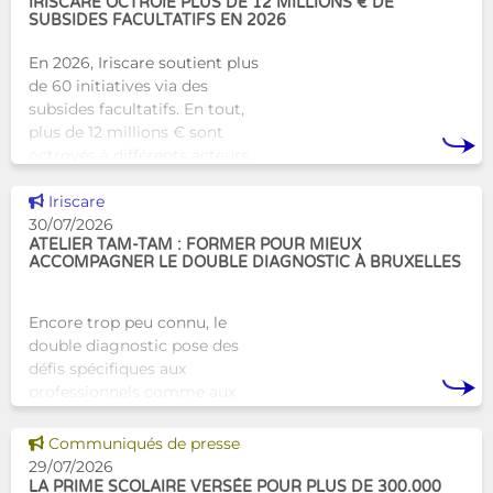
d’hébergement traditionnel
IRISCARE OCTROIE PLUS DE 12 MILLIONS € DE
SUBSIDES FACULTATIFS EN 2026
En 2026, Iriscare soutient plus
de 60 initiatives via des
subsides facultatifs. En tout,
plus de 12 millions € sont
octroyés à différents acteurs
bruxellois afin de soutenir leur
Voir cette news
travail au serv
Iriscare
30/07/2026
ATELIER TAM-TAM : FORMER POUR MIEUX
ACCOMPAGNER LE DOUBLE DIAGNOSTIC À BRUXELLES
Encore trop peu connu, le
double diagnostic pose des
défis spécifiques aux
professionnels comme aux
proches. À Bruxelles, l’Atelier
Tam-Tam apporte une réponse
Voir cette news
Communiqués de presse
concrète avec une formation
29/07/2026
dest
LA PRIME SCOLAIRE VERSÉE POUR PLUS DE 300.000