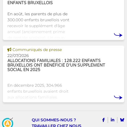
ENFANTS BRUXELLOIS
En août, les parents de plus de
300.000 enfants bruxellois vont
recevoir le supplément d'âge
annuel (anciennement prime
de rentrée scolaire). Un coup
de pouce pour les aider à bien
Voir cette news
commencer la
Communiqués de presse
22/07/2026
ALLOCATIONS FAMILIALES : 128.222 ENFANTS
BRUXELLOIS ONT BÉNÉFICIÉ D’UN SUPPLÉMENT
SOCIAL EN 2025
En décembre 2025, 304.966
enfants bruxellois avaient droit
aux allocations familiales.
Parmi eux, 128.222
bénéficiaient également d’un
supplément social en plus du
SUIVEZ-N
TROUV
T
QUI SOMMES-NOUS ?
montant de base de leurs all
TRAVAILLER CHEZ NOUS