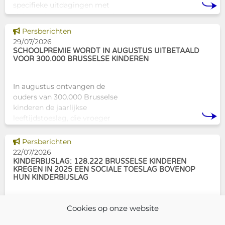
specifieke uitdagingen met
zich meebrengen voor zowel
professionals als naasten. In
Dit nieuws tonen
Persberichten
Brussel biedt Atelier Tam-Tam
29/07/2026
een concrete oplossing in
SCHOOLPREMIE WORDT IN AUGUSTUS UITBETAALD
VOOR 300.000 BRUSSELSE KINDEREN
In augustus ontvangen de
ouders van 300.000 Brusselse
kinderen de jaarlijkse
leeftijdstoeslag, die vroeger
bekendstond als de
schoolpremie. Deze financiële
Dit nieuws tonen
Persberichten
ondersteuning helpt gezinnen
22/07/2026
om de kosten
KINDERBIJSLAG: 128.222 BRUSSELSE KINDEREN
KREGEN IN 2025 EEN SOCIALE TOESLAG BOVENOP
HUN KINDERBIJSLAG
In december 2025 hadden
Cookies op onze website
304.966 Brusselse kinderen