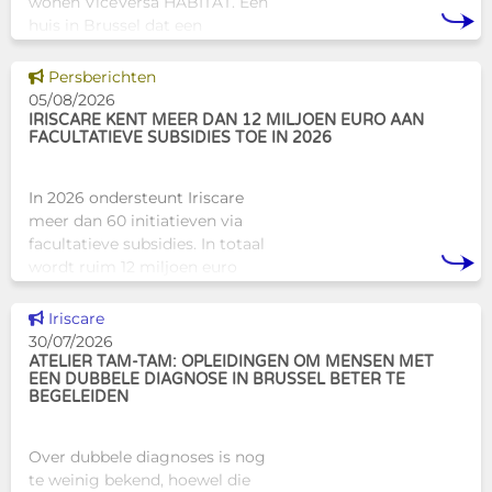
wonen ViceVersa HABITAT. Een
huis in Brussel dat een
innovatief en mensgericht
alternatief biedt voor de
Dit nieuws tonen
Persberichten
traditionele
05/08/2026
huisvestingsstructuren v
IRISCARE KENT MEER DAN 12 MILJOEN EURO AAN
FACULTATIEVE SUBSIDIES TOE IN 2026
In 2026 ondersteunt Iriscare
meer dan 60 initiatieven via
facultatieve subsidies. In totaal
wordt ruim 12 miljoen euro
toegekend aan diverse
Brusselse actoren die actief
Dit nieuws tonen
Iriscare
zijn op het vlak van gezondhe
30/07/2026
ATELIER TAM-TAM: OPLEIDINGEN OM MENSEN MET
EEN DUBBELE DIAGNOSE IN BRUSSEL BETER TE
BEGELEIDEN
Over dubbele diagnoses is nog
te weinig bekend, hoewel die