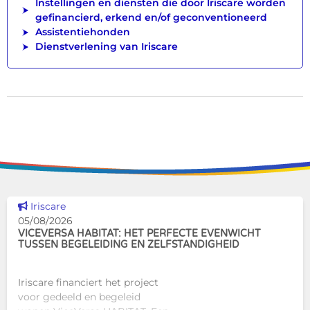
Instellingen en diensten die door Iriscare worden
gefinancierd, erkend en/of geconventioneerd
Assistentiehonden
Dienstverlening van Iriscare
Dit nieuws tonen
Iriscare
05/08/2026
VICEVERSA HABITAT: HET PERFECTE EVENWICHT
TUSSEN BEGELEIDING EN ZELFSTANDIGHEID
Iriscare financiert het project
voor gedeeld en begeleid