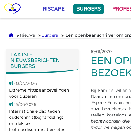
IRISCARE
BURGERS
PROFE
Onthaal
Nieuws
Burgers
Een openbaar schrijver om onz
10/01/2020
LAATSTE
EEN OP
NIEUWSBERICHTEN
BURGERS
BEZOEK
03/07/2026
Extreme hitte: aanbevelingen
Bij Famiris willen 
voor ouderen
Daarom, en om onze
‘Espace Ecrivain pu
15/06/2026
onze bezoekersbal
Internationale dag tegen
stellen kosteloos 
ouderenmis(be)handeling:
beantwoorden alle 
ontdek de
maar we helpen ook
leeftijdsdiscriminatiemeter!