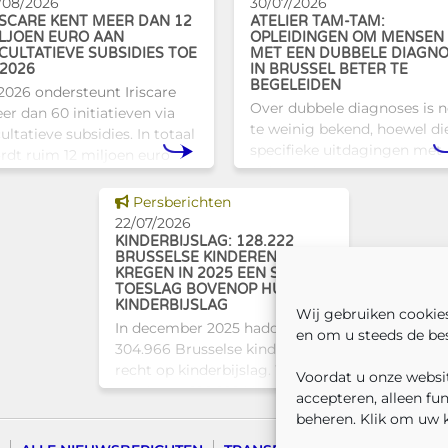
/08/2026
30/07/2026
ISCARE KENT MEER DAN 12
ATELIER TAM-TAM:
LJOEN EURO AAN
OPLEIDINGEN OM MENSEN
CULTATIEVE SUBSIDIES TOE
MET EEN DUBBELE DIAGN
 2026
IN BRUSSEL BETER TE
BEGELEIDEN
 2026 ondersteunt Iriscare
Over dubbele diagnoses is 
er dan 60 initiatieven via
te weinig bekend, hoewel di
ultatieve subsidies. In totaal
specifieke uitdagingen met
rdt ruim 12 miljoen euro
zich meebrengen voor zowe
egekend aan diverse
professionals als naasten. In
usselse actoren die actief
Dit nieuws tonen
Persberichten
Brussel biedt Atelier Tam-
jn op het vlak van gezondhe
22/07/2026
een concrete oplossing in
KINDERBIJSLAG: 128.222
BRUSSELSE KINDEREN
KREGEN IN 2025 EEN SOCIALE
TOESLAG BOVENOP HUN
KINDERBIJSLAG
Wij gebruiken cookie
In december 2025 hadden
en om u steeds de bes
304.966 Brusselse kinderen
recht op kinderbijslag. Van hen
Voordat u onze websit
ontvingen 128.222 kinderen
accepteren, alleen fu
ook een sociale toeslag boven
beheren. Klik om uw 
op hun basiskinderbijslag. Dat