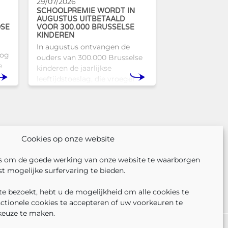
29/07/2026
SCHOOLPREMIE WORDT IN
AUGUSTUS UITBETAALD
OSE
VOOR 300.000 BRUSSELSE
KINDEREN
In augustus ontvangen de
nog
ouders van 300.000 Brusselse
e
kinderen de jaarlijkse
leeftijdstoeslag, die vroeger
l
bekendstond als de
schoolpremie. Deze financiële
Tam
ondersteuning helpt gezinnen
om de kosten
Cookies op onze website
s om de goede werking van onze website te waarborgen
t mogelijke surfervaring te bieden.
e bezoekt, hebt u de mogelijkheid om alle cookies te
nctionele cookies te accepteren of uw voorkeuren te
keuze te maken.