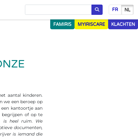
FR
NL
Opzoeken
FAMIRIS
MYIRISCARE
KLACHTEN
ONZE
het aantal kinderen.
en we een beroep op
e een kantoortje aan
begrijpen of op te
g is heel ruim. We
ratieve documenten,
ijver is iemand die