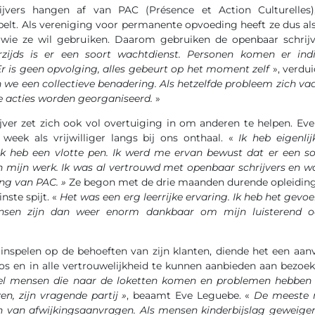
jvers hangen af van PAC (Présence et Action Culturelles),
elt. Als vereniging voor permanente opvoeding heeft ze dus al
 wie ze wil gebruiken. Daarom gebruiken de openbaar schrijv
rzijds is er een soort wachtdienst. Personen komen er ind
Er is geen opvolging, alles gebeurt op het moment zelf
», verdui
 we een collectieve benadering. Als hetzelfde probleem zich va
ve acties worden georganiseerd.
»
jver zet zich ook vol overtuiging in om anderen te helpen. E
eek als vrijwilliger langs bij ons onthaal. «
Ik heb eigenli
k heb een vlotte pen. Ik werd me ervan bewust dat er een soc
n mijn werk. Ik was al vertrouwd met openbaar schrijvers en 
ing van PAC. »
Ze begon met de drie maanden durende opleiding
nste spijt. «
Het was een erg leerrijke ervaring. Ik heb het gevo
nsen zijn dan weer enorm dankbaar om mijn luisterend oor
inspelen op de behoeften van zijn klanten, diende het een aan
os en in alle vertrouwelijkheid te kunnen aanbieden aan bezoek
eel mensen die naar de loketten komen en problemen hebben b
en, zijn vragende partij »
, beaamt Eve Leguebe. «
De meeste 
len van afwijkingsaanvragen. Als mensen kinderbijslag geweige