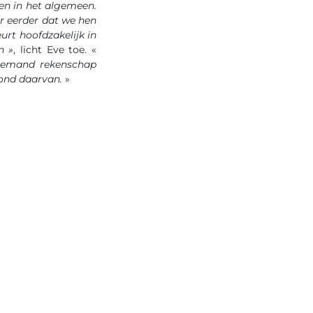
en in het algemeen.
ar eerder dat we hen
urt hoofdzakelijk in
n »
, licht Eve toe. «
niemand rekenschap
rond daarvan.
»