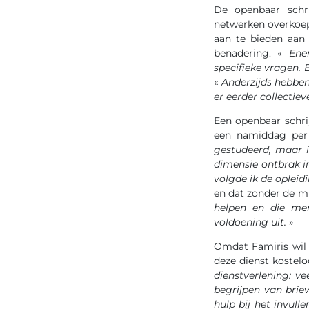
De openbaar schri
netwerken overkoep
aan te bieden aan
benadering. «
Ene
specifieke vragen. 
«
Anderzijds hebben
er eerder collectie
Een openbaar schri
een namiddag per w
gestudeerd, maar i
dimensie ontbrak i
volgde ik de opleid
en dat zonder de mi
helpen en die me
voldoening uit.
»
Omdat Famiris wil 
deze dienst kostelo
dienstverlening: v
begrijpen van briev
hulp bij het invul