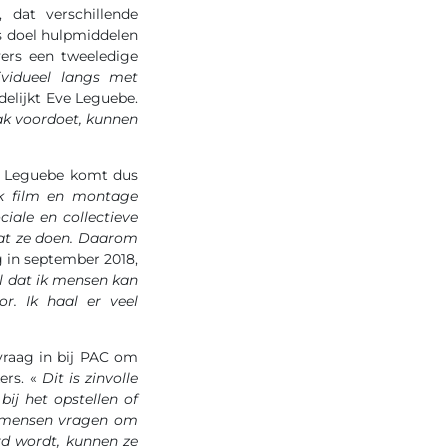
 dat verschillende
s doel hulpmiddelen
ers een tweeledige
ividueel langs met
delijkt Eve Leguebe.
ak voordoet, kunnen
ve Leguebe komt dus
jk film en montage
iale en collectieve
wat ze doen. Daarom
 in september 2018,
el dat ik mensen kan
. Ik haal er veel
vraag in bij PAC om
ers. «
Dit is zinvolle
ij het opstellen of
mensen vragen om
rd wordt, kunnen ze