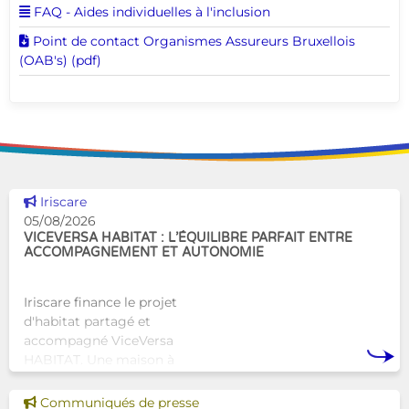
Voir cette page
FAQ - Aides individuelles à l'inclusion
Télécharger ce document
Point de contact Organismes Assureurs Bruxellois
(OAB's) (pdf)
Voir cette news
Iriscare
05/08/2026
VICEVERSA HABITAT : L’ÉQUILIBRE PARFAIT ENTRE
ACCOMPAGNEMENT ET AUTONOMIE
Iriscare finance le projet
d'habitat partagé et
accompagné ViceVersa
HABITAT. Une maison à
Bruxelles qui proposera une
alternative innovante et
Voir cette news
Communiqués de presse