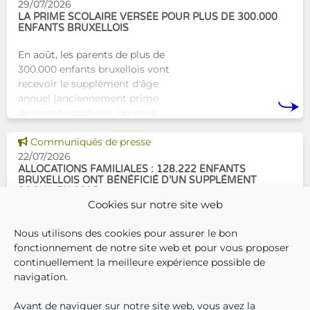
concrète avec une formation
29/07/2026
dest
LA PRIME SCOLAIRE VERSÉE POUR PLUS DE 300.000
ENFANTS BRUXELLOIS
En août, les parents de plus de
300.000 enfants bruxellois vont
recevoir le supplément d'âge
annuel (anciennement prime
de rentrée scolaire). Un coup
de pouce pour les aider à bien
Voir cette news
commencer la
Communiqués de presse
22/07/2026
ALLOCATIONS FAMILIALES : 128.222 ENFANTS
BRUXELLOIS ONT BÉNÉFICIÉ D’UN SUPPLÉMENT
SOCIAL EN 2025
Cookies sur notre site web
En décembre 2025, 304.966
Nous utilisons des cookies pour assurer le bon
enfants bruxellois avaient droit
fonctionnement de notre site web et pour vous proposer
aux allocations familiales.
continuellement la meilleure expérience possible de
Parmi eux, 128.222
navigation.
bénéficiaient également d’un
supplément social en plus du
Avant de naviguer sur notre site web, vous avez la