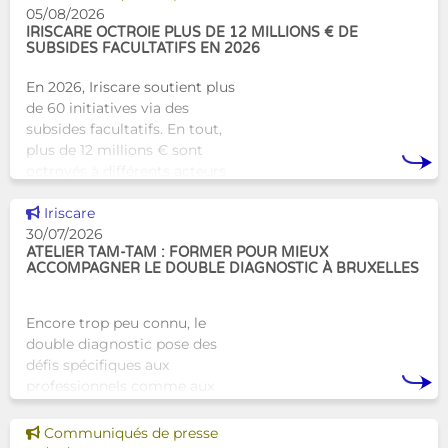
humaine aux structures
05/08/2026
d’hébergement traditionnel
IRISCARE OCTROIE PLUS DE 12 MILLIONS € DE
SUBSIDES FACULTATIFS EN 2026
En 2026, Iriscare soutient plus
de 60 initiatives via des
subsides facultatifs. En tout,
plus de 12 millions € sont
octroyés à différents acteurs
bruxellois afin de soutenir leur
Voir cette news
travail au serv
Iriscare
30/07/2026
ATELIER TAM-TAM : FORMER POUR MIEUX
ACCOMPAGNER LE DOUBLE DIAGNOSTIC À BRUXELLES
Encore trop peu connu, le
double diagnostic pose des
défis spécifiques aux
professionnels comme aux
proches. À Bruxelles, l’Atelier
Tam-Tam apporte une réponse
Voir cette news
Communiqués de presse