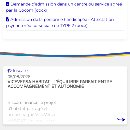
Télécharger ce document
Demande d’admission dans un centre ou service agréé
par la Cocom (docx)
Télécharger ce document
Admission de la personne handicapée - Attestation
psycho-médico-sociale de TYPE 2 (docx)
Voir cette news
Iriscare
05/08/2026
VICEVERSA HABITAT : L’ÉQUILIBRE PARFAIT ENTRE
ACCOMPAGNEMENT ET AUTONOMIE
Iriscare finance le projet
d'habitat partagé et
accompagné ViceVersa
HABITAT. Une maison à
Bruxelles qui proposera une