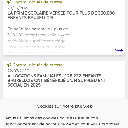
Tam-Tam apporte une réponse
Voir cette news
Communiqués de presse
concrète avec une formation
29/07/2026
dest
LA PRIME SCOLAIRE VERSÉE POUR PLUS DE 300.000
ENFANTS BRUXELLOIS
En août, les parents de plus de
300.000 enfants bruxellois vont
recevoir le supplément d'âge
annuel (anciennement prime
de rentrée scolaire). Un coup
de pouce pour les aider à bien
Voir cette news
commencer la
Communiqués de presse
22/07/2026
ALLOCATIONS FAMILIALES : 128.222 ENFANTS
BRUXELLOIS ONT BÉNÉFICIÉ D’UN SUPPLÉMENT
SOCIAL EN 2025
En décembre 2025, 304.966
Cookies sur notre site web
enfants bruxellois avaient droit
aux allocations familiales.
Nous utilisons des cookies pour assurer le bon
Parmi eux, 128.222
fonctionnement de notre site web et pour vous proposer
bénéficiaient également d’un