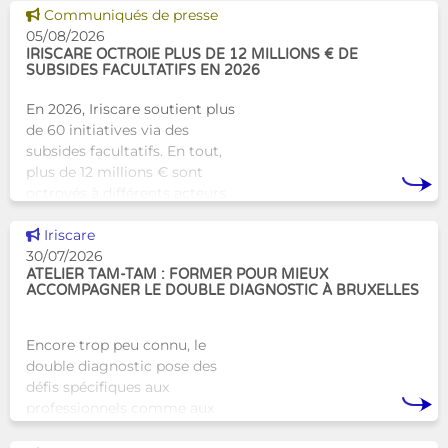
alternative innovante et
Voir cette news
Communiqués de presse
humaine aux structures
05/08/2026
d’hébergement traditionnel
IRISCARE OCTROIE PLUS DE 12 MILLIONS € DE
SUBSIDES FACULTATIFS EN 2026
En 2026, Iriscare soutient plus
de 60 initiatives via des
subsides facultatifs. En tout,
plus de 12 millions € sont
octroyés à différents acteurs
bruxellois afin de soutenir leur
Voir cette news
travail au serv
Iriscare
30/07/2026
ATELIER TAM-TAM : FORMER POUR MIEUX
ACCOMPAGNER LE DOUBLE DIAGNOSTIC À BRUXELLES
Encore trop peu connu, le
double diagnostic pose des
défis spécifiques aux
professionnels comme aux
proches. À Bruxelles, l’Atelier