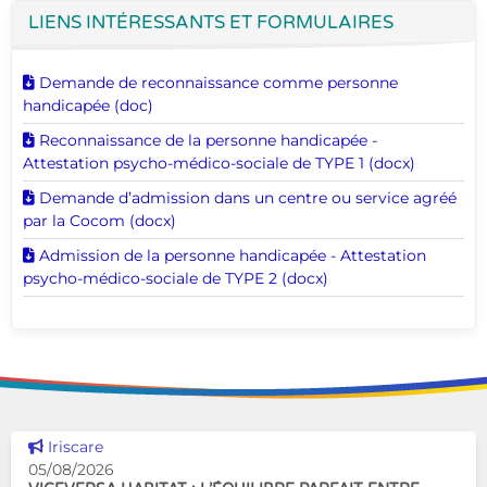
LIENS INTÉRESSANTS ET FORMULAIRES
Télécharger ce document
Demande de reconnaissance comme personne
handicapée (doc)
Télécharger ce document
Reconnaissance de la personne handicapée -
Attestation psycho-médico-sociale de TYPE 1 (docx)
Télécharger ce document
Demande d’admission dans un centre ou service agréé
par la Cocom (docx)
Télécharger ce document
Admission de la personne handicapée - Attestation
psycho-médico-sociale de TYPE 2 (docx)
Voir cette news
Iriscare
05/08/2026