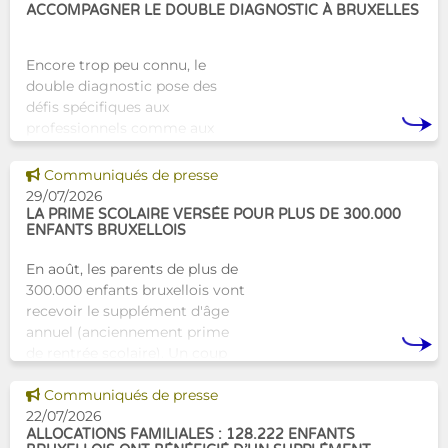
ACCOMPAGNER LE DOUBLE DIAGNOSTIC À BRUXELLES
Encore trop peu connu, le
double diagnostic pose des
défis spécifiques aux
professionnels comme aux
proches. À Bruxelles, l’Atelier
Tam-Tam apporte une réponse
Voir cette news
Communiqués de presse
concrète avec une formation
29/07/2026
dest
LA PRIME SCOLAIRE VERSÉE POUR PLUS DE 300.000
ENFANTS BRUXELLOIS
En août, les parents de plus de
300.000 enfants bruxellois vont
recevoir le supplément d'âge
annuel (anciennement prime
de rentrée scolaire). Un coup
de pouce pour les aider à bien
Voir cette news
commencer la
Communiqués de presse
22/07/2026
ALLOCATIONS FAMILIALES : 128.222 ENFANTS