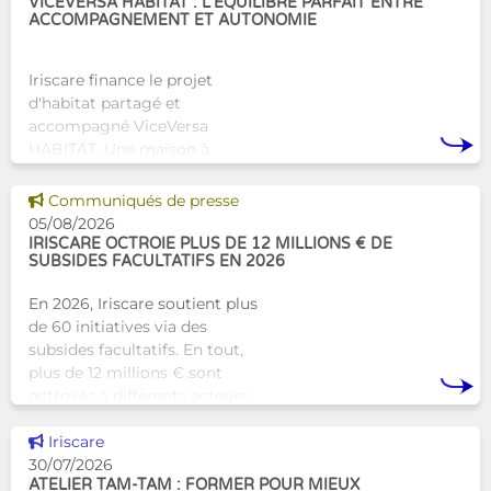
VICEVERSA HABITAT : L’ÉQUILIBRE PARFAIT ENTRE
ACCOMPAGNEMENT ET AUTONOMIE
Iriscare finance le projet
d'habitat partagé et
accompagné ViceVersa
HABITAT. Une maison à
Bruxelles qui proposera une
alternative innovante et
Voir cette news
Communiqués de presse
humaine aux structures
05/08/2026
d’hébergement traditionnel
IRISCARE OCTROIE PLUS DE 12 MILLIONS € DE
SUBSIDES FACULTATIFS EN 2026
En 2026, Iriscare soutient plus
de 60 initiatives via des
subsides facultatifs. En tout,
plus de 12 millions € sont
octroyés à différents acteurs
bruxellois afin de soutenir leur
Voir cette news
travail au serv
Iriscare
30/07/2026
ATELIER TAM-TAM : FORMER POUR MIEUX