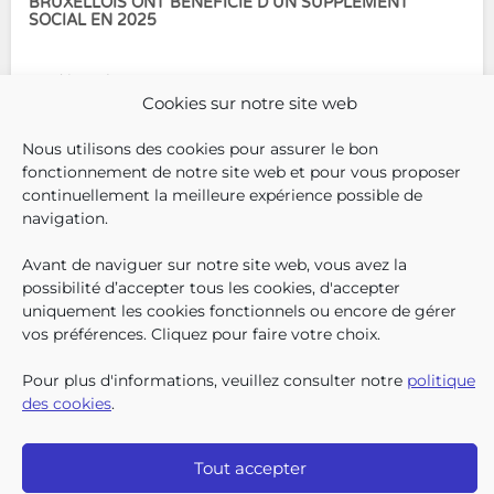
BRUXELLOIS ONT BÉNÉFICIÉ D’UN SUPPLÉMENT
SOCIAL EN 2025
En décembre 2025, 304.966
Cookies sur notre site web
enfants bruxellois avaient droit
aux allocations familiales.
Nous utilisons des cookies pour assurer le bon
Parmi eux, 128.222
fonctionnement de notre site web et pour vous proposer
bénéficiaient également d’un
continuellement la meilleure expérience possible de
supplément social en plus du
SUIVEZ-N
TROUV
T
QUI SOMMES-NOUS ?
navigation.
montant de base de leurs all
TRAVAILLER CHEZ NOUS
TOUTES LES NEWS
Avant de naviguer sur notre site web, vous avez la
TRANSPARENCE
possibilité d’accepter tous les cookies, d'accepter
CONTACTEZ-NOUS
uniquement les cookies fonctionnels ou encore de gérer
PRESSE
vos préférences. Cliquez pour faire votre choix.
PLAINTES
Pour plus d'informations, veuillez consulter notre
politique
des cookies
.
Iriscare • 71 rue Belliard boîte 2 • 1040 Bruxelles
2026 Iriscare
Déclaration d’accessibilité
Tout accepter
Protection des données à caractère personnel