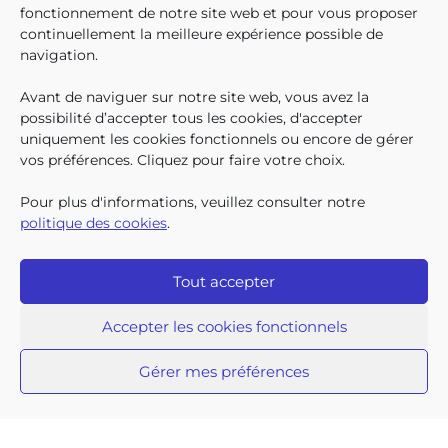
enfants bruxellois avaient droit
fonctionnement de notre site web et pour vous proposer
aux allocations familiales.
continuellement la meilleure expérience possible de
Parmi eux, 128.222
navigation.
bénéficiaient également d’un
supplément social en plus du
Avant de naviguer sur notre site web, vous avez la
SUIVEZ-N
TROUV
T
QUI SOMMES-NOUS ?
montant de base de leurs all
possibilité d’accepter tous les cookies, d'accepter
TRAVAILLER CHEZ NOUS
uniquement les cookies fonctionnels ou encore de gérer
TOUTES LES NEWS
vos préférences. Cliquez pour faire votre choix.
TRANSPARENCE
CONTACTEZ-NOUS
Pour plus d'informations, veuillez consulter notre
PRESSE
politique des cookies
.
PLAINTES
Tout accepter
Iriscare • 71 rue Belliard boîte 2 • 1040 Bruxelles
2026 Iriscare
Accepter les cookies fonctionnels
Déclaration d’accessibilité
Protection des données à caractère personnel
Clause de non-responsabilité
Gérer mes préférences
Responsible Disclosure
Politique des cookies
Plan du site