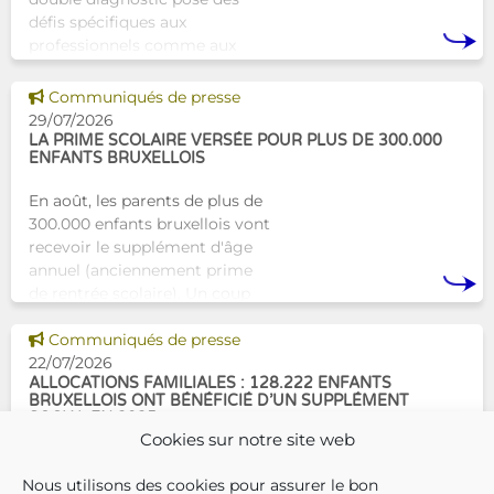
défis spécifiques aux
professionnels comme aux
proches. À Bruxelles, l’Atelier
Tam-Tam apporte une réponse
Voir cette news
Communiqués de presse
concrète avec une formation
29/07/2026
dest
LA PRIME SCOLAIRE VERSÉE POUR PLUS DE 300.000
ENFANTS BRUXELLOIS
En août, les parents de plus de
300.000 enfants bruxellois vont
recevoir le supplément d'âge
annuel (anciennement prime
de rentrée scolaire). Un coup
de pouce pour les aider à bien
Voir cette news
commencer la
Communiqués de presse
22/07/2026
ALLOCATIONS FAMILIALES : 128.222 ENFANTS
BRUXELLOIS ONT BÉNÉFICIÉ D’UN SUPPLÉMENT
SOCIAL EN 2025
Cookies sur notre site web
En décembre 2025, 304.966
Nous utilisons des cookies pour assurer le bon