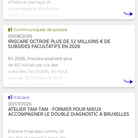
d'habitat partagé et
accompagné ViceVersa
HABITAT. Une maison à
Bruxelles qui proposera une
alternative innovante et
Voir cette news
Communiqués de presse
humaine aux structures
05/08/2026
d’hébergement traditionnel
IRISCARE OCTROIE PLUS DE 12 MILLIONS € DE
SUBSIDES FACULTATIFS EN 2026
En 2026, Iriscare soutient plus
de 60 initiatives via des
subsides facultatifs. En tout,
plus de 12 millions € sont
octroyés à différents acteurs
bruxellois afin de soutenir leur
Voir cette news
travail au serv
Iriscare
30/07/2026
ATELIER TAM-TAM : FORMER POUR MIEUX
ACCOMPAGNER LE DOUBLE DIAGNOSTIC À BRUXELLES
Encore trop peu connu, le
double diagnostic pose des