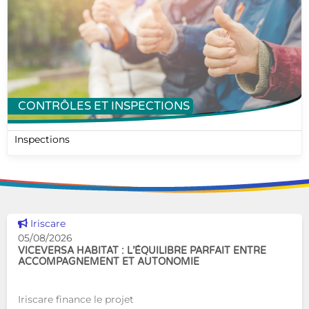
CONTRÔLES ET INSPECTIONS
Inspections
Voir cette news
Iriscare
05/08/2026
VICEVERSA HABITAT : L’ÉQUILIBRE PARFAIT ENTRE
ACCOMPAGNEMENT ET AUTONOMIE
Iriscare finance le projet