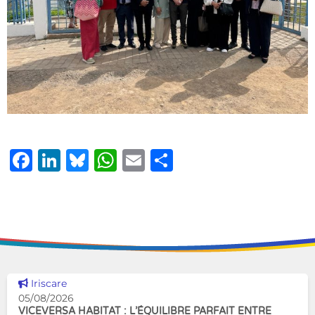
Facebook
LinkedIn
Bluesky
WhatsApp
Email
Share
Voir cette news
Iriscare
05/08/2026
VICEVERSA HABITAT : L’ÉQUILIBRE PARFAIT ENTRE