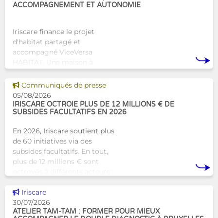
ACCOMPAGNEMENT ET AUTONOMIE
Iriscare finance le projet
d'habitat partagé et
accompagné ViceVersa
HABITAT. Une maison à
Bruxelles qui proposera une
alternative innovante et
Voir cette news
Communiqués de presse
humaine aux structures
05/08/2026
d’hébergement traditionnel
IRISCARE OCTROIE PLUS DE 12 MILLIONS € DE
SUBSIDES FACULTATIFS EN 2026
En 2026, Iriscare soutient plus
de 60 initiatives via des
subsides facultatifs. En tout,
plus de 12 millions € sont
octroyés à différents acteurs
bruxellois afin de soutenir leur
Voir cette news
travail au serv
Iriscare
30/07/2026
ATELIER TAM-TAM : FORMER POUR MIEUX