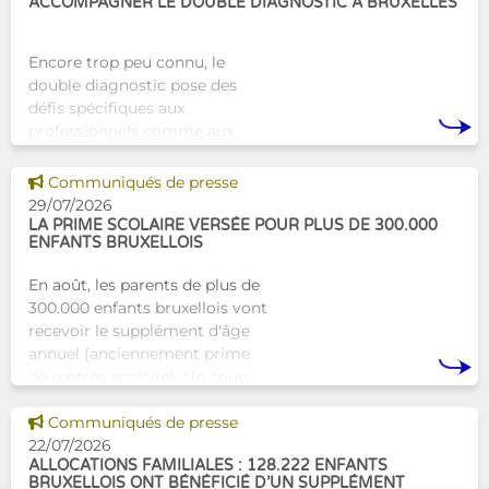
ACCOMPAGNER LE DOUBLE DIAGNOSTIC À BRUXELLES
Encore trop peu connu, le
double diagnostic pose des
défis spécifiques aux
professionnels comme aux
proches. À Bruxelles, l’Atelier
Tam-Tam apporte une réponse
Voir cette news
Communiqués de presse
concrète avec une formation
29/07/2026
dest
LA PRIME SCOLAIRE VERSÉE POUR PLUS DE 300.000
ENFANTS BRUXELLOIS
En août, les parents de plus de
300.000 enfants bruxellois vont
recevoir le supplément d'âge
annuel (anciennement prime
de rentrée scolaire). Un coup
de pouce pour les aider à bien
Voir cette news
commencer la
Communiqués de presse
22/07/2026
ALLOCATIONS FAMILIALES : 128.222 ENFANTS
BRUXELLOIS ONT BÉNÉFICIÉ D’UN SUPPLÉMENT