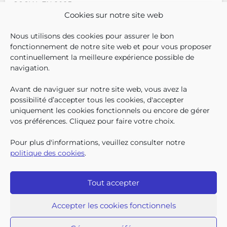
SOCIAL EN 2025
Cookies sur notre site web
En décembre 2025, 304.966
Nous utilisons des cookies pour assurer le bon
enfants bruxellois avaient droit
fonctionnement de notre site web et pour vous proposer
aux allocations familiales.
continuellement la meilleure expérience possible de
Parmi eux, 128.222
navigation.
bénéficiaient également d’un
supplément social en plus du
Avant de naviguer sur notre site web, vous avez la
SUIVEZ-N
TROUV
T
QUI SOMMES-NOUS ?
montant de base de leurs all
possibilité d’accepter tous les cookies, d'accepter
TRAVAILLER CHEZ NOUS
uniquement les cookies fonctionnels ou encore de gérer
TOUTES LES NEWS
vos préférences. Cliquez pour faire votre choix.
TRANSPARENCE
CONTACTEZ-NOUS
Pour plus d'informations, veuillez consulter notre
PRESSE
politique des cookies
.
PLAINTES
Tout accepter
Iriscare • 71 rue Belliard boîte 2 • 1040 Bruxelles
2026 Iriscare
Accepter les cookies fonctionnels
Déclaration d’accessibilité
Protection des données à caractère personnel
Clause de non-responsabilité