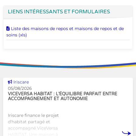
LIENS INTÉRESSANTS ET FORMULAIRES
Télécharger ce document
Liste des maisons de repos et maisons de repos et de
soins (xls)
Voir cette news
Iriscare
05/08/2026
VICEVERSA HABITAT : L’ÉQUILIBRE PARFAIT ENTRE
ACCOMPAGNEMENT ET AUTONOMIE
Iriscare finance le projet
d'habitat partagé et
accompagné ViceVersa
HABITAT. Une maison à