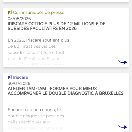
Bruxelles qui proposera une
alternative innovante et
Voir cette news
Communiqués de presse
humaine aux structures
05/08/2026
d’hébergement traditionnel
IRISCARE OCTROIE PLUS DE 12 MILLIONS € DE
SUBSIDES FACULTATIFS EN 2026
En 2026, Iriscare soutient plus
de 60 initiatives via des
subsides facultatifs. En tout,
plus de 12 millions € sont
octroyés à différents acteurs
bruxellois afin de soutenir leur
Voir cette news
travail au serv
Iriscare
30/07/2026
ATELIER TAM-TAM : FORMER POUR MIEUX
ACCOMPAGNER LE DOUBLE DIAGNOSTIC À BRUXELLES
Encore trop peu connu, le
double diagnostic pose des
défis spécifiques aux
professionnels comme aux