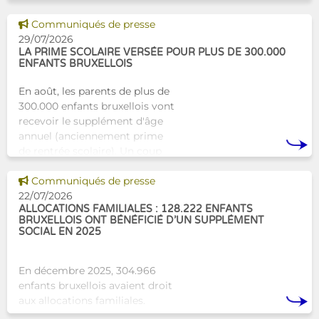
proches. À Bruxelles, l’Atelier
Tam-Tam apporte une réponse
Voir cette news
Communiqués de presse
concrète avec une formation
29/07/2026
dest
LA PRIME SCOLAIRE VERSÉE POUR PLUS DE 300.000
ENFANTS BRUXELLOIS
En août, les parents de plus de
300.000 enfants bruxellois vont
recevoir le supplément d'âge
annuel (anciennement prime
de rentrée scolaire). Un coup
de pouce pour les aider à bien
Voir cette news
commencer la
Communiqués de presse
22/07/2026
ALLOCATIONS FAMILIALES : 128.222 ENFANTS
BRUXELLOIS ONT BÉNÉFICIÉ D’UN SUPPLÉMENT
SOCIAL EN 2025
En décembre 2025, 304.966
enfants bruxellois avaient droit
aux allocations familiales.
Parmi eux, 128.222