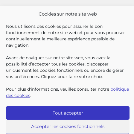
bénéficiaient également d’un
supplément social en plus du
Cookies sur notre site web
SUIVEZ-N
TROUV
T
QUI SOMMES-NOUS ?
montant de base de leurs all
TRAVAILLER CHEZ NOUS
Nous utilisons des cookies pour assurer le bon
TOUTES LES NEWS
fonctionnement de notre site web et pour vous proposer
TRANSPARENCE
continuellement la meilleure expérience possible de
CONTACTEZ-NOUS
navigation.
PRESSE
PLAINTES
Avant de naviguer sur notre site web, vous avez la
possibilité d’accepter tous les cookies, d'accepter
uniquement les cookies fonctionnels ou encore de gérer
Iriscare • 71 rue Belliard boîte 2 • 1040 Bruxelles
vos préférences. Cliquez pour faire votre choix.
2026 Iriscare
Déclaration d’accessibilité
Protection des données à caractère personnel
Pour plus d'informations, veuillez consulter notre
politique
Clause de non-responsabilité
des cookies
.
Responsible Disclosure
Politique des cookies
Plan du site
Tout accepter
Accepter les cookies fonctionnels