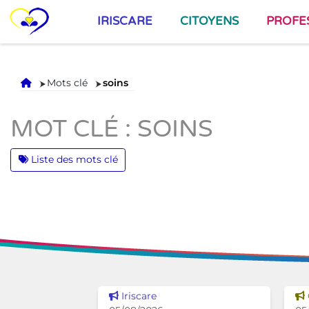
IRISCARE
CITOYENS
PROFE
Accueil
Mots clé
soins
MOT CLÉ : SOINS
Liste des mots clé
Voir cette news
Iriscare