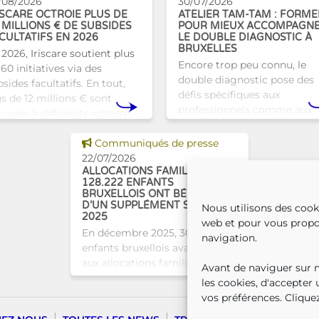
/08/2026
30/07/2026
ISCARE OCTROIE PLUS DE
ATELIER TAM-TAM : FORME
 MILLIONS € DE SUBSIDES
POUR MIEUX ACCOMPAGN
CULTATIFS EN 2026
LE DOUBLE DIAGNOSTIC À
BRUXELLES
 2026, Iriscare soutient plus
Encore trop peu connu, le
60 initiatives via des
double diagnostic pose des
sides facultatifs. En tout,
défis spécifiques aux
us de 12 millions € sont
professionnels comme aux
troyés à différents acteurs
proches. À Bruxelles, l’Atelie
xellois afin de soutenir leur
Tam-Tam apporte une répo
Voir cette news
vail au serv
Communiqués de presse
concrète avec une formatio
22/07/2026
dest
ALLOCATIONS FAMILIALES :
128.222 ENFANTS
BRUXELLOIS ONT BÉNÉFICIÉ
D’UN SUPPLÉMENT SOCIAL EN
Nous utilisons des cook
2025
web et pour vous propo
En décembre 2025, 304.966
navigation.
enfants bruxellois avaient droit
aux allocations familiales.
Avant de naviguer sur no
Parmi eux, 128.222
les cookies, d'accepter
bénéficiaient également d’un
vos préférences. Cliquez
supplément social en plus du