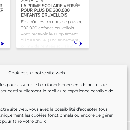
29/07/2026
R
LA PRIME SCOLAIRE VERSÉE
ER
POUR PLUS DE 300.000
ENFANTS BRUXELLOIS
En août, les parents de plus de
300.000 enfants bruxellois
vont recevoir le supplément
d'âge annuel (anciennement
prime de rentrée scolaire). Un
r
coup de pouce pour les aider à
nse
bien commencer la
n
Cookies sur notre site web
ies pour assurer le bon fonctionnement de notre site
ser continuellement la meilleure expérience possible de
tre site web, vous avez la possibilité d’accepter tous
 uniquement les cookies fonctionnels ou encore de gérer
 pour faire votre choix.