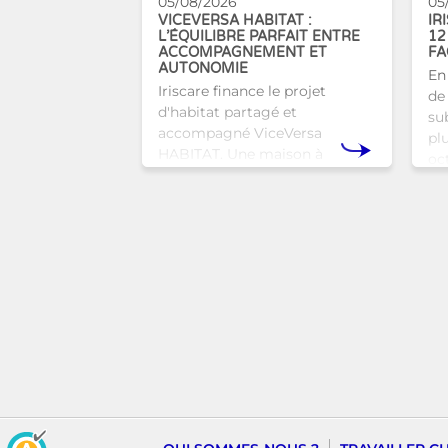
05/08/2026
05
VICEVERSA HABITAT :
IR
L’ÉQUILIBRE PARFAIT ENTRE
12
ACCOMPAGNEMENT ET
FA
AUTONOMIE
En
Iriscare finance le projet
de 
d'habitat partagé et
sub
accompagné ViceVersa
pl
HABITAT. Une maison à
oc
Bruxelles qui proposera une
bru
alternative innovante et
tra
humaine aux structures
d’hébergement traditionnel