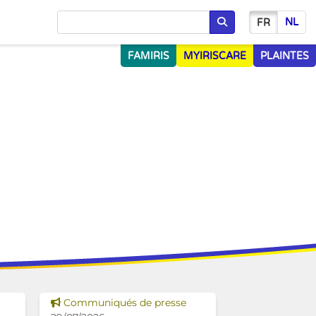
NL
FR
Chercher
FAMIRIS
MYIRISCARE
PLAINTES
Voir cette news
Communiqués de presse