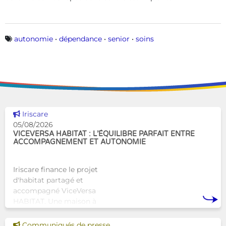
Mots-clés
autonomie
•
dépendance
•
senior
•
soins
Voir cette news
Iriscare
05/08/2026
VICEVERSA HABITAT : L’ÉQUILIBRE PARFAIT ENTRE
ACCOMPAGNEMENT ET AUTONOMIE
Iriscare finance le projet
d'habitat partagé et
accompagné ViceVersa
HABITAT. Une maison à
Bruxelles qui proposera une
alternative innovante et
Voir cette news
Communiqués de presse