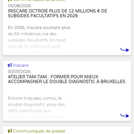
humaine aux structures
05/08/2026
d’hébergement traditionnel
IRISCARE OCTROIE PLUS DE 12 MILLIONS € DE
SUBSIDES FACULTATIFS EN 2026
En 2026, Iriscare soutient plus
de 60 initiatives via des
subsides facultatifs. En tout,
plus de 12 millions € sont
octroyés à différents acteurs
bruxellois afin de soutenir leur
Voir cette news
travail au serv
Iriscare
30/07/2026
ATELIER TAM-TAM : FORMER POUR MIEUX
ACCOMPAGNER LE DOUBLE DIAGNOSTIC À BRUXELLES
Encore trop peu connu, le
double diagnostic pose des
défis spécifiques aux
professionnels comme aux
proches. À Bruxelles, l’Atelier
Tam-Tam apporte une réponse
Voir cette news
Communiqués de presse