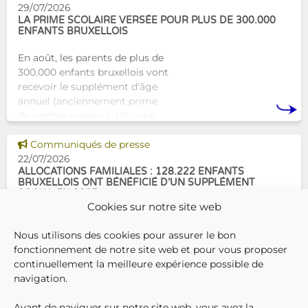
concrète avec une formation
29/07/2026
dest
LA PRIME SCOLAIRE VERSÉE POUR PLUS DE 300.000
ENFANTS BRUXELLOIS
En août, les parents de plus de
300.000 enfants bruxellois vont
recevoir le supplément d'âge
annuel (anciennement prime
de rentrée scolaire). Un coup
de pouce pour les aider à bien
Voir cette news
commencer la
Communiqués de presse
22/07/2026
ALLOCATIONS FAMILIALES : 128.222 ENFANTS
BRUXELLOIS ONT BÉNÉFICIÉ D’UN SUPPLÉMENT
SOCIAL EN 2025
Cookies sur notre site web
En décembre 2025, 304.966
Nous utilisons des cookies pour assurer le bon
enfants bruxellois avaient droit
fonctionnement de notre site web et pour vous proposer
aux allocations familiales.
continuellement la meilleure expérience possible de
Parmi eux, 128.222
navigation.
bénéficiaient également d’un
supplément social en plus du
Avant de naviguer sur notre site web, vous avez la