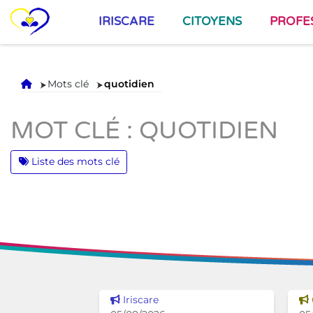
IRISCARE
CITOYENS
PROFE
Accueil
Mots clé
quotidien
MOT CLÉ : QUOTIDIEN
Liste des mots clé
Voir cette news
Iriscare