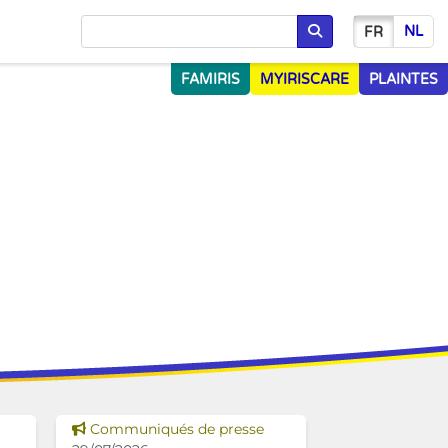
NL
FR
Chercher
FAMIRIS
MYIRISCARE
PLAINTES
Voir cette news
Communiqués de presse