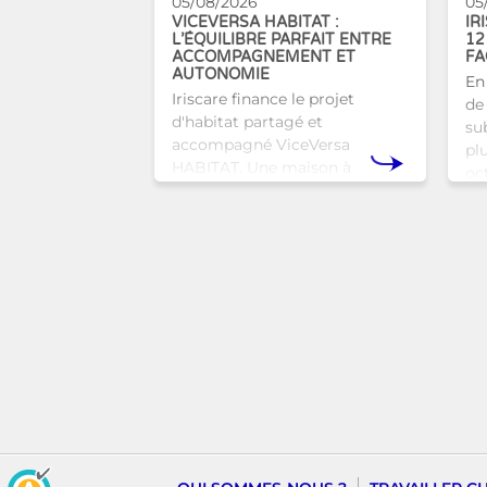
05/08/2026
05
VICEVERSA HABITAT :
IR
L’ÉQUILIBRE PARFAIT ENTRE
12
ACCOMPAGNEMENT ET
FA
AUTONOMIE
En
Iriscare finance le projet
de 
d'habitat partagé et
sub
accompagné ViceVersa
pl
HABITAT. Une maison à
oc
Bruxelles qui proposera une
bru
alternative innovante et
tra
humaine aux structures
d’hébergement traditionnel