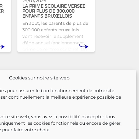
29/07/2026
R
LA PRIME SCOLAIRE VERSÉE
ER
POUR PLUS DE 300.000
ENFANTS BRUXELLOIS
En août, les parents de plus de
300.000 enfants bruxellois
vont recevoir le supplément
d'âge annuel (anciennement
prime de rentrée scolaire). Un
r
coup de pouce pour les aider à
nse
bien commencer la
n
Cookies sur notre site web
ies pour assurer le bon fonctionnement de notre site
ser continuellement la meilleure expérience possible de
tre site web, vous avez la possibilité d’accepter tous
 uniquement les cookies fonctionnels ou encore de gérer
 pour faire votre choix.