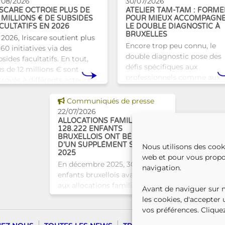
/08/2026
30/07/2026
ISCARE OCTROIE PLUS DE
ATELIER TAM-TAM : FORME
 MILLIONS € DE SUBSIDES
POUR MIEUX ACCOMPAGN
CULTATIFS EN 2026
LE DOUBLE DIAGNOSTIC À
BRUXELLES
 2026, Iriscare soutient plus
Encore trop peu connu, le
60 initiatives via des
double diagnostic pose des
sides facultatifs. En tout,
défis spécifiques aux
us de 12 millions € sont
professionnels comme aux
troyés à différents acteurs
proches. À Bruxelles, l’Atelie
xellois afin de soutenir leur
Tam-Tam apporte une répo
Voir cette news
vail au serv
Communiqués de presse
concrète avec une formatio
22/07/2026
dest
ALLOCATIONS FAMILIALES :
128.222 ENFANTS
BRUXELLOIS ONT BÉNÉFICIÉ
D’UN SUPPLÉMENT SOCIAL EN
Nous utilisons des cook
2025
web et pour vous propo
En décembre 2025, 304.966
navigation.
enfants bruxellois avaient droit
aux allocations familiales.
Avant de naviguer sur no
Parmi eux, 128.222
les cookies, d'accepter
bénéficiaient également d’un
vos préférences. Cliquez
supplément social en plus du