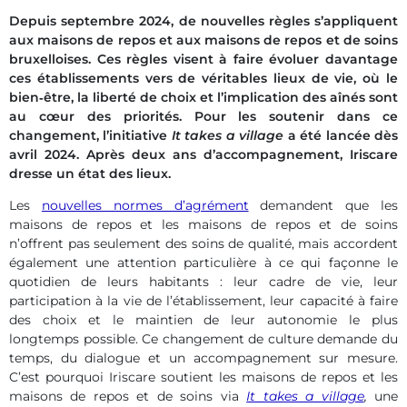
Depuis septembre 2024, de nouvelles règles s’appliquent
aux maisons de repos et aux maisons de repos et de soins
bruxelloises. Ces règles visent à faire évoluer davantage
ces établissements vers de véritables lieux de vie, où le
bien
‑
ê
tre, la libert
é
de choix et l
’
implication des aînés sont
au c
œ
ur des priorit
é
s. Pour les soutenir dans ce
changement, l
’
initiative
It takes a village
a
é
t
é
lanc
é
e d
è
s
avril 2024. Apr
è
s deux ans d
’
accompagnement, Iriscare
dresse un état des lieux.
Les
nouvelles normes d’agrément
demandent que les
maisons de repos et les maisons de repos et de soins
n’offrent pas seulement des soins de qualité, mais accordent
également une attention particulière à ce qui façonne le
quotidien de leurs habitants : leur cadre de vie, leur
participation à la vie de l’établissement, leur capacité à faire
des choix et le maintien de leur autonomie le plus
longtemps possible. Ce changement de culture demande du
temps, du dialogue et un accompagnement sur mesure.
C’est pourquoi Iriscare soutient les maisons de repos et les
maisons de repos et de soins via
It takes a village
,
une