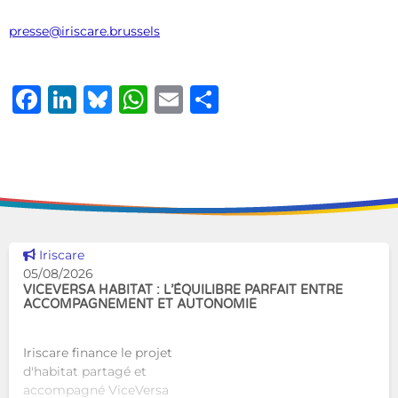
presse@iriscare.brussels
Facebook
LinkedIn
Bluesky
WhatsApp
Email
Share
Voir cette news
Iriscare
05/08/2026
VICEVERSA HABITAT : L’ÉQUILIBRE PARFAIT ENTRE
ACCOMPAGNEMENT ET AUTONOMIE
Iriscare finance le projet
d'habitat partagé et
accompagné ViceVersa