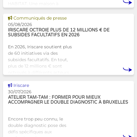
HABITAT. Une maison à
Bruxelles qui proposera une
alternative innovante et
Voir cette news
Communiqués de presse
humaine aux structures
05/08/2026
d’hébergement traditionnel
IRISCARE OCTROIE PLUS DE 12 MILLIONS € DE
SUBSIDES FACULTATIFS EN 2026
En 2026, Iriscare soutient plus
de 60 initiatives via des
subsides facultatifs. En tout,
plus de 12 millions € sont
octroyés à différents acteurs
bruxellois afin de soutenir leur
Voir cette news
travail au serv
Iriscare
30/07/2026
ATELIER TAM-TAM : FORMER POUR MIEUX
ACCOMPAGNER LE DOUBLE DIAGNOSTIC À BRUXELLES
Encore trop peu connu, le
double diagnostic pose des
défis spécifiques aux