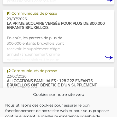
professionnels comme aux
proches. À Bruxelles, l’Atelier
Tam-Tam apporte une réponse
Voir cette news
Communiqués de presse
concrète avec une formation
29/07/2026
dest
LA PRIME SCOLAIRE VERSÉE POUR PLUS DE 300.000
ENFANTS BRUXELLOIS
En août, les parents de plus de
300.000 enfants bruxellois vont
recevoir le supplément d'âge
annuel (anciennement prime
de rentrée scolaire). Un coup
de pouce pour les aider à bien
Voir cette news
commencer la
Communiqués de presse
22/07/2026
ALLOCATIONS FAMILIALES : 128.222 ENFANTS
BRUXELLOIS ONT BÉNÉFICIÉ D’UN SUPPLÉMENT
SOCIAL EN 2025
Cookies sur notre site web
En décembre 2025, 304.966
Nous utilisons des cookies pour assurer le bon
enfants bruxellois avaient droit
fonctionnement de notre site web et pour vous proposer
aux allocations familiales.
continuellement la meilleure expérience possible de