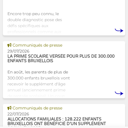
Encore trop peu connu, le
double diagnostic pose des
défis spécifiques aux
professionnels comme aux
proches. À Bruxelles, l’Atelier
Tam-Tam apporte une réponse
Voir cette news
Communiqués de presse
concrète avec une formation
29/07/2026
dest
LA PRIME SCOLAIRE VERSÉE POUR PLUS DE 300.000
ENFANTS BRUXELLOIS
En août, les parents de plus de
300.000 enfants bruxellois vont
recevoir le supplément d'âge
annuel (anciennement prime
de rentrée scolaire). Un coup
de pouce pour les aider à bien
Voir cette news
commencer la
Communiqués de presse
22/07/2026
ALLOCATIONS FAMILIALES : 128.222 ENFANTS
BRUXELLOIS ONT BÉNÉFICIÉ D’UN SUPPLÉMENT