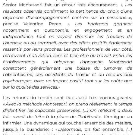
Senior Montessori fait un retour très encourageant. «
Les
résultats observés confirment la pertinence du choix d’une
approche d’accompagnement centrée sur la personne
»,
précise Valentine Peren. «
Les habitants gagnent
notamment en autonomie, en engagement et en
indépendance, tout en voyant diminuer les troubles de
l’humeur ou du sommeil, avec des effets positifs également
ressentis par leurs proches. Les professionnels, de leur côté,
retrouvent motivation, sens et bien
‑
être au travail. Enfin, les
établissements qui adoptent l
’approche Montessori
constatent g
én
éralement une baisse du turnover, de
l
’absent
éisme, des accidents du travail et du recours aux
psychotropes, avec un impact positif tant sur les co
ûts que
sur la qualité des services.
»
Les retours du terrain sont eux aussi très encourageants.
«
Avec la méthode Montessori, on prend réellement le temps
d’identifier les capacités préservées. (…) On réfléchit à deux
fois avant de faire à la place de l’habitant
», témoigne un
infirmier. Une dynamique qui touche l’ensemble des métiers,
jusqu’à la buanderie : : «
Désormais, on fait ensemble. (…)