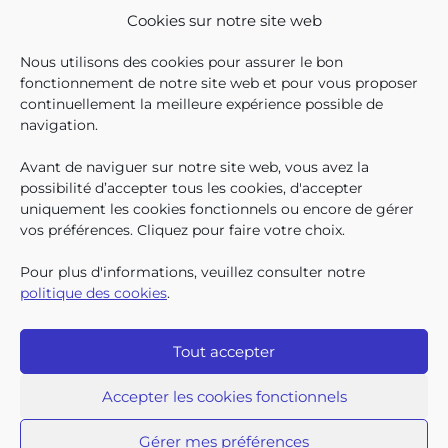
SOCIAL EN 2025
Cookies sur notre site web
En décembre 2025, 304.966
Nous utilisons des cookies pour assurer le bon
enfants bruxellois avaient droit
fonctionnement de notre site web et pour vous proposer
aux allocations familiales.
continuellement la meilleure expérience possible de
Parmi eux, 128.222
navigation.
bénéficiaient également d’un
supplément social en plus du
Avant de naviguer sur notre site web, vous avez la
SUIVEZ-N
TROUV
T
QUI SOMMES-NOUS ?
montant de base de leurs all
possibilité d’accepter tous les cookies, d'accepter
TRAVAILLER CHEZ NOUS
uniquement les cookies fonctionnels ou encore de gérer
TOUTES LES NEWS
vos préférences. Cliquez pour faire votre choix.
TRANSPARENCE
CONTACTEZ-NOUS
Pour plus d'informations, veuillez consulter notre
PRESSE
politique des cookies
.
PLAINTES
Tout accepter
Iriscare • 71 rue Belliard boîte 2 • 1040 Bruxelles
2026 Iriscare
Accepter les cookies fonctionnels
Déclaration d’accessibilité
Protection des données à caractère personnel
Clause de non-responsabilité
Gérer mes préférences