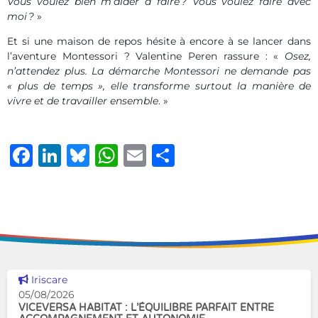
Vous voulez bien m’aider à faire ? Vous voulez faire avec
moi ?
»
Et si une maison de repos hésite à encore à se lancer dans
l’aventure Montessori ? Valentine Peren rassure : «
Osez,
n’attendez plus. La démarche Montessori ne demande pas
« plus de temps », elle transforme surtout la manière de
vivre et de travailler ensemble
. »
Facebook
LinkedIn
Bluesky
WhatsApp
Email
Share
Voir cette news
Iriscare
05/08/2026
VICEVERSA HABITAT : L’ÉQUILIBRE PARFAIT ENTRE