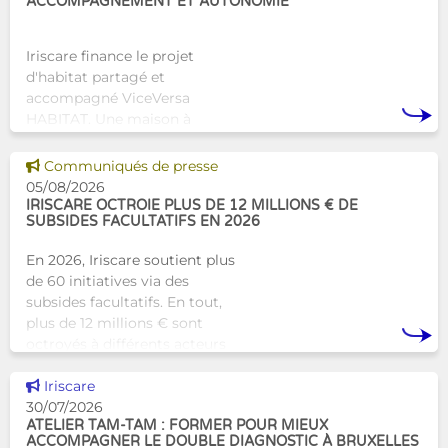
ACCOMPAGNEMENT ET AUTONOMIE
Iriscare finance le projet
d'habitat partagé et
accompagné ViceVersa
HABITAT. Une maison à
Bruxelles qui proposera une
alternative innovante et
Voir cette news
Communiqués de presse
humaine aux structures
05/08/2026
d’hébergement traditionnel
IRISCARE OCTROIE PLUS DE 12 MILLIONS € DE
SUBSIDES FACULTATIFS EN 2026
En 2026, Iriscare soutient plus
de 60 initiatives via des
subsides facultatifs. En tout,
plus de 12 millions € sont
octroyés à différents acteurs
bruxellois afin de soutenir leur
Voir cette news
travail au serv
Iriscare
30/07/2026
ATELIER TAM-TAM : FORMER POUR MIEUX
ACCOMPAGNER LE DOUBLE DIAGNOSTIC À BRUXELLES