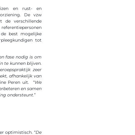
uizen en rust- en
orziening. De vzw
t de verschillende
 referentiepersonen
 de best mogelijke
rpleegkundigen tot
en fase nodig is om
in te kunnen blijven.
roepspraktijk zeer
kt, afhankelijk van
tine Peren uit. “
We
 verbeteren en samen
iing ondersteunt
.”
r optimistisch. “
De