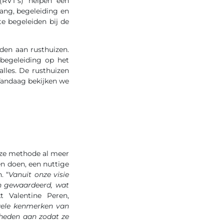
(RVT’s) helpen een
vang, begeleiding en
e begeleiden bij de
den aan rusthuizen.
 begeleiding op het
alles. De rusthuizen
Vandaag bekijken we
ze methode al meer
ven doen, een nuttige
. “
Vanuit onze visie
en gewaardeerd, wat
jkt Valentine Peren,
uele kenmerken van
gheden aan zodat ze