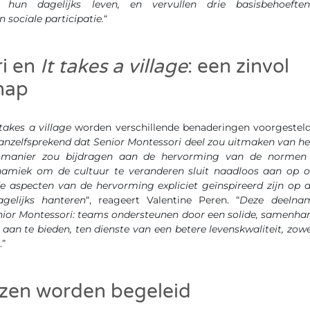
n hun dagelijks leven, en vervullen drie basisbehoeften:
 sociale participatie.
“
i en
It takes a village
: een zinvol
hap
 takes a village
worden verschillende benaderingen voorgesteld
anzelfsprekend dat Senior Montessori deel zou uitmaken van het i
e manier zou bijdragen aan de hervorming van de normen 
ynamiek om de cultuur te veranderen sluit naadloos aan op o
e aspecten van de hervorming expliciet geïnspireerd zijn op 
gelijks hanteren
“, reageert Valentine Peren. “
Deze deelna
nior Montessori: teams ondersteunen door een solide, samenh
 aan te bieden, ten dienste van een betere levenskwaliteit, zo
.”
izen worden begeleid