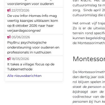
van kracht. Het d
voorzieningen voor ouderen
cultuuromslag te ma
zorg. Sinds april 
22/07/2026
cultuuromslag die 
De vzw Infor-Homes-Info mag
veertig kaarsjes uitblazen: kom
Het omvat vijf tra
op 8 oktober 2026 naar haar
Zo is er de uitwis
verjaardagscongres!
terrein rond specif
05/06/2026
kunnen begeleiding
PsyBru: psychologische
de Montessorimetho
ondersteuning voor ouderen en
professionals in rusthuizen
Montessor
18/05/2026
It takes a village: focus op de
Tubbemethode
De Montessorimeth
Alle nieuwsberichten
dan dertig jaar ook 
rol blijven spelen 
staat de persoon c
bijdraagt aan de 
codirecteur van de
personen bij hun k