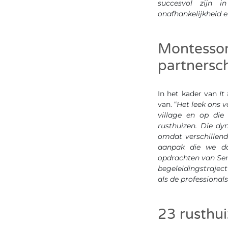
succesvol zijn i
onafhankelijkheid en
Montessor
partnersc
In het kader van
It
van. “
Het leek ons v
village en op di
rusthuizen. Die d
omdat verschillend
aanpak die we da
opdrachten van Se
begeleidingstraject
als de professionals
23 rusthu