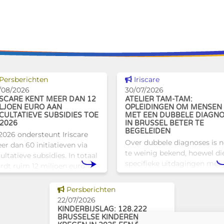
Dit nieuws tonen
Dit nieuws tonen
Persberichten
Iriscare
/08/2026
30/07/2026
ISCARE KENT MEER DAN 12
ATELIER TAM-TAM:
LJOEN EURO AAN
OPLEIDINGEN OM MENSEN
CULTATIEVE SUBSIDIES TOE
MET EEN DUBBELE DIAGN
 2026
IN BRUSSEL BETER TE
BEGELEIDEN
 2026 ondersteunt Iriscare
Over dubbele diagnoses is 
er dan 60 initiatieven via
te weinig bekend, hoewel di
ultatieve subsidies. In totaal
specifieke uitdagingen met
rdt ruim 12 miljoen euro
zich meebrengen voor zowe
egekend aan diverse
professionals als naasten. In
usselse actoren die actief
Dit nieuws tonen
Persberichten
Brussel biedt Atelier Tam-
jn op het vlak van gezondhe
22/07/2026
een concrete oplossing in
KINDERBIJSLAG: 128.222
BRUSSELSE KINDEREN