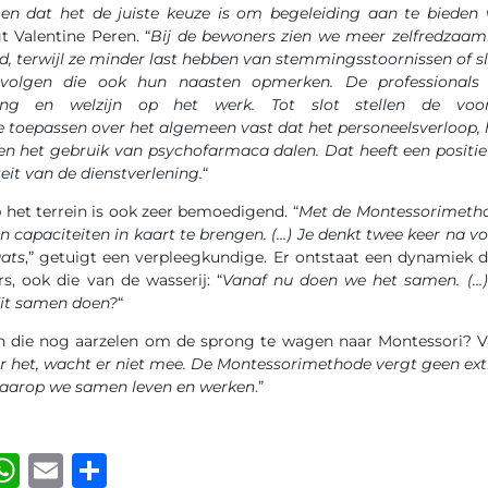
gen dat het de juiste keuze is om begeleiding aan te bieden
gt Valentine Peren. “
Bij de
bewoners zien we meer zelfredzaamh
id, terwijl ze minder last hebben van stemmingsstoornissen of 
gevolgen die ook hun naasten opmerken. De professionals
ving en welzijn op het werk. Tot slot stellen de voo
toepassen over het algemeen vast dat het personeelsverloop, 
en het gebruik van psychofarmaca dalen. Dat heeft een positief
eit van de dienstverlening.
“
het terrein is ook zeer bemoedigend. “
Met de Montessorimetho
 capaciteiten in kaart te brengen. (…) Je denkt twee keer na voo
aats
,” getuigt een verpleegkundige. Er ontstaat een dynamiek d
s, ook die van de wasserij: “
Vanaf nu doen we het samen. (…
dit samen doen?
“
 die nog aarzelen om de sprong te wagen naar Montessori? Va
r het,
wacht er niet mee. De Montessorimethode vergt geen extra
waarop we samen leven en werken
.”
ook
kedIn
luesky
WhatsApp
Email
Delen