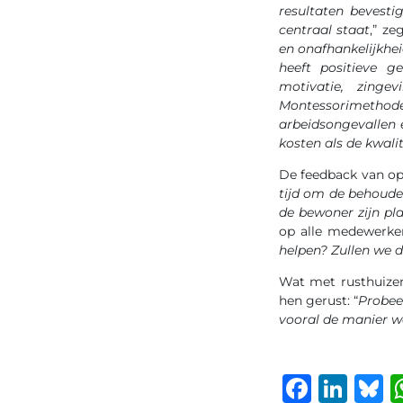
resultaten bevesti
centraal staat
,” ze
en onafhankelijkhe
heeft positieve 
motivatie, zinge
Montessorimethode 
arbeidsongevallen 
kosten als de kwalit
De feedback van op 
tijd om de behouden
de bewoner zijn pl
op alle medewerker
helpen? Zullen we 
Wat met rusthuizen
hen gerust: “
Probee
vooral de manier 
Faceb
Lin
B