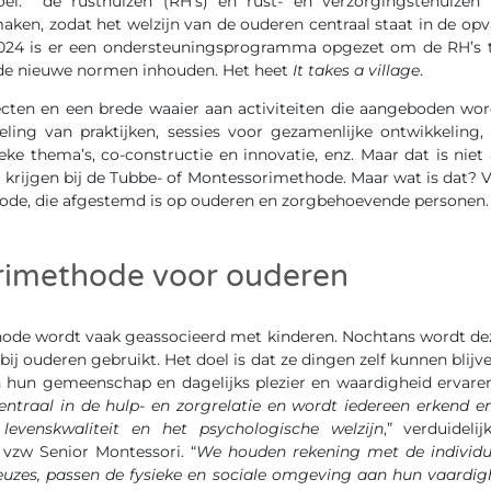
oel: de rusthuizen (RH’s) en rust- en verzorgingstehuizen 
ken, zodat het welzijn van de ouderen centraal staat in de op
2024 is er een ondersteuningsprogramma opgezet om de RH’s t
de nieuwe normen inhouden. Het heet
It takes a village
.
jecten en een brede waaier aan activiteiten die aangeboden wor
seling van praktijken, sessies voor gezamenlijke ontwikkeling,
ieke thema’s, co-constructie en innovatie, enz. Maar dat is niet 
 krijgen bij de Tubbe- of Montessorimethode. Maar wat is dat? 
de, die afgestemd is op ouderen en zorgbehoevende personen.
imethode voor ouderen
ode wordt vaak geassocieerd met kinderen. Nochtans wordt de
bij ouderen gebruikt. Het doel is dat ze dingen zelf kunnen blij
in hun gemeenschap en dagelijks plezier en waardigheid ervaren
entraal in de hulp- en zorgrelatie en wordt iedereen erkend 
levenskwaliteit en het psychologische welzijn
,” verduideli
 vzw Senior Montessori. “
We houden rekening met de individ
euzes, passen de fysieke en sociale omgeving aan hun vaardi