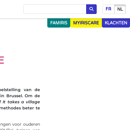
FR
NL
Opzoeken
FAMIRIS
MYIRISCARE
KLACHTEN
E
elstelling van de
in Brussel. Om de
ef
It takes a village
methodes beter te
ingen voor ouderen