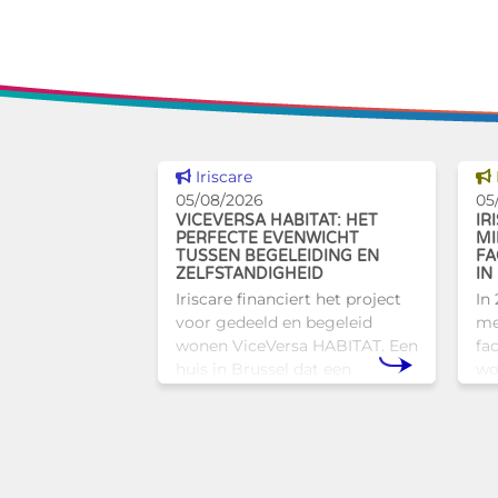
Dit nieuws tonen
Iriscare
05/08/2026
05
VICEVERSA HABITAT: HET
IR
PERFECTE EVENWICHT
MI
TUSSEN BEGELEIDING EN
FA
ZELFSTANDIGHEID
IN
Iriscare financiert het project
In
voor gedeeld en begeleid
me
wonen ViceVersa HABITAT. Een
fac
huis in Brussel dat een
wo
innovatief en mensgericht
to
alternatief biedt voor de
Br
traditionele
zi
huisvestingsstructuren v