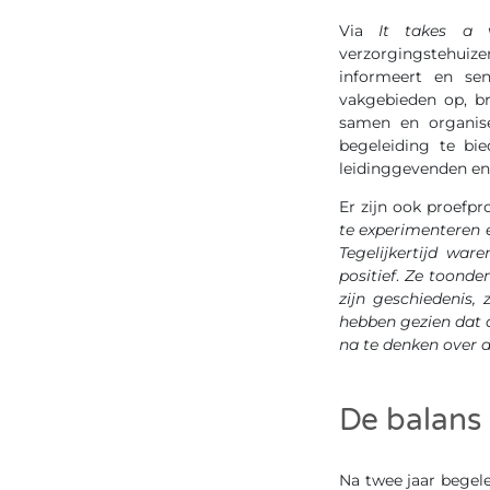
Via
It takes a v
verzorgingstehui
informeert en sen
vakgebieden op, br
samen en organise
begeleiding te bi
leidinggevenden en
Er zijn ook proefpro
te experimenteren en
Tegelijkertijd wa
positief
.
Ze toonden
zijn geschiedenis,
hebben gezien dat d
na te denken over 
De balans 
Na twee jaar begel