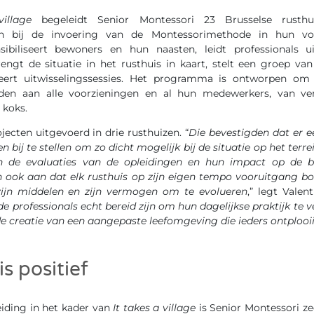
illage
begeleidt Senior Montessori 23 Brusselse rusth
zen bij de invoering van de Montessorimethode in hun vo
sibiliseert bewoners en hun naasten, leidt professionals ui
engt de situatie in het rusthuis in kaart, stelt een groep van
ert uitwisselingssessies. Het programma is ontworpen om
eden aan alle voorzieningen en al hun medewerkers, van ve
 koks.
jecten uitgevoerd in drie rusthuizen. “
Die bevestigden dat er e
 bij te stellen om zo dicht mogelijk bij de situatie op het terre
ren de evaluaties van de opleidingen en hun impact op de be
 ook aan dat elk rusthuis op zijn eigen tempo vooruitgang boe
 zijn middelen en zijn vermogen om te evolueren
,” legt Valen
e professionals echt bereid zijn om hun dagelijkse praktijk te
de creatie van een aangepaste leefomgeving die ieders ontploo
is positief
eiding in het kader van
It takes a village
is Senior Montessori zee