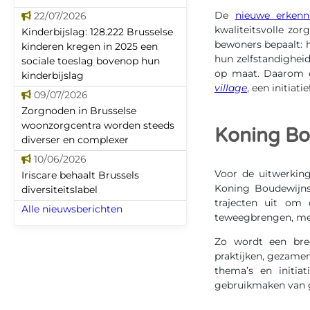
De
nieuwe erken
22/07/2026
kwaliteitsvolle zo
Kinderbijslag: 128.222 Brusselse
bewoners bepaalt: 
kinderen kregen in 2025 een
hun zelfstandighei
sociale toeslag bovenop hun
op maat. Daarom on
kinderbijslag
village
, een initiat
09/07/2026
Zorgnoden in Brusselse
woonzorgcentra worden steeds
Koning Bou
diverser en complexer
10/06/2026
Voor de uitwerkin
Iriscare behaalt Brussels
Koning Boudewijnst
diversiteitslabel
trajecten uit om
Alle nieuwsberichten
teweegbrengen, met
Zo wordt een bred
praktijken, gezamen
thema’s en initia
gebruikmaken van g