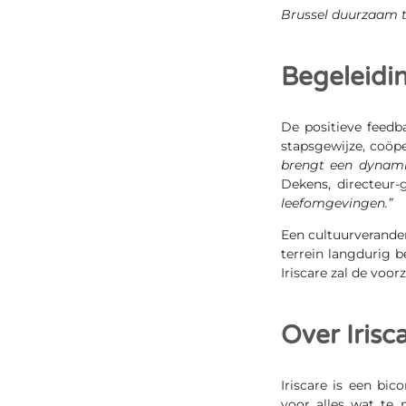
Brussel duurzaam t
Begeleidin
De positieve feedba
stapsgewijze, coöpe
brengt een dynam
Dekens, directeur-g
leefomgevingen.”
Een cultuurverande
terrein langdurig 
Iriscare zal de voor
Over Irisc
Iriscare is een bi
voor alles wat te