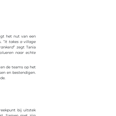
gt het nut van een
. ”
It takes a village
rankerd
” zegt Tania
volueren naar echte
ten de teams op het
sen en bestendigen.
ode.
eekpunt bij uitstek
st. Samen met zijn