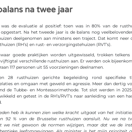
balans na twee jaar
 was de evaluatie al positief: toen was in 80% van de rust
t opgestart. Na het tweede jaar is de balans nog veelbelovende
thuizen deelgenomen aan minstens een traject. Dat komt neer
thuizen (RH’s) en rust- en verzorgingstehuizen (RVT’s).
waar goede praktijken worden uitgewisseld, trokken telken
vijftigtal verschillende rusthuizen aan. Er werden ook bijeenk
raan 117 personen uit 55 voorzieningen deelnamen.
egen 28 rusthuizen gerichte begeleiding rond specifieke t
relaties en omgaan met geweld en agressie. Meer dan dertig v
nd de Tubbe- en Montessorimethode. Tot slot werden in 2025
twikkeld en getest in de RH’s/RVT’s naar aanleiding van een ha
.
eden heb ik kunnen zien welke kracht uitgaat van het initiatief 
en 92 % van de Brusselse rusthuizen aansluit. Nu we na t
at we niet gewoon de normen wijzigen, maar dat we de ins
entieke leefomgevingen. Als minister is het mijn priorite