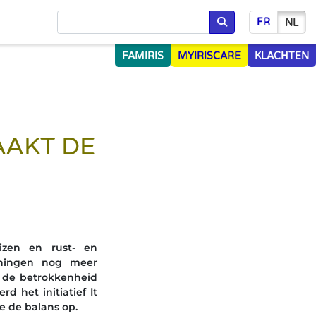
FR
NL
Opzoeken
FAMIRIS
MYIRISCARE
KLACHTEN
AAKT DE
izen en rust- en
ieningen nog meer
n de betrokkenheid
 het initiatief It
re de balans op.