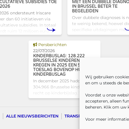
CULTATIEVE SUBSIDIES TOE
MET EEN DUBBELE DIAGN
 2026
IN BRUSSEL BETER TE
BEGELEIDEN
 2026 ondersteunt Iriscare
Over dubbele diagnoses is 
er dan 60 initiatieven via
te weinig bekend, hoewel di
ultatieve subsidies. In totaal
specifieke uitdagingen met
rdt ruim 12 miljoen euro
zich meebrengen voor zowe
egekend aan diverse
professionals als naasten. In
usselse actoren die actief
Dit nieuws tonen
Persberichten
Brussel biedt Atelier Tam-
jn op het vlak van gezondhe
22/07/2026
een concrete oplossing in
KINDERBIJSLAG: 128.222
BRUSSELSE KINDEREN
KREGEN IN 2025 EEN SOCIALE
TOESLAG BOVENOP HUN
KINDERBIJSLAG
Wij gebruiken cookie
In december 2025 hadden
en om u steeds de bes
304.966 Brusselse kinderen
recht op kinderbijslag. Van hen
Voordat u onze websit
ontvingen 128.222 kinderen
accepteren, alleen fu
ook een sociale toeslag boven
beheren. Klik om uw 
op hun basiskinderbijslag. Dat
ALLE NIEUWSBERICHTEN
TRANSPARANTIE
CONTACTE
komt overeen met 42,04% van
Voor meer informatie