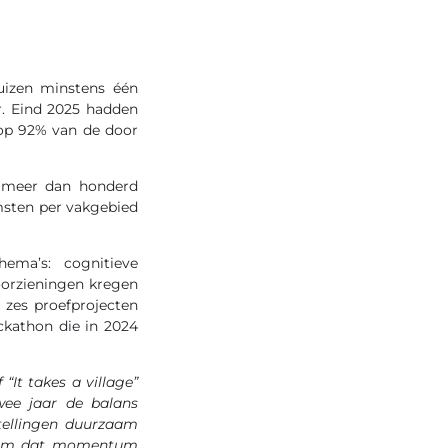
huizen minstens één
r. Eind 2025 hadden
 op 92% van de door
s meer dan honderd
omsten per vakgebied
hema’s: cognitieve
oorzieningen kregen
 zes proefprojecten
ckathon die in 2024
“It takes a village”
wee jaar de balans
tellingen duurzaam
it om dat momentum