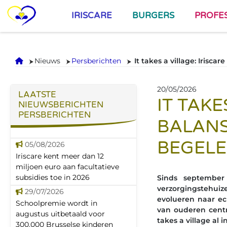
IRISCARE
BURGERS
PROFE
Onthaal
Nieuws
Persberichten
It takes a village: Irisc
20/05/2026
LAATSTE
IT TAKE
NIEUWSBERICHTEN
PERSBERICHTEN
BALANS
BEGELE
05/08/2026
Iriscare kent meer dan 12
miljoen euro aan facultatieve
subsidies toe in 2026
Sinds september
verzorgingstehui
29/07/2026
evolueren naar ec
Schoolpremie wordt in
van ouderen centr
augustus uitbetaald voor
takes a village al 
300.000 Brusselse kinderen