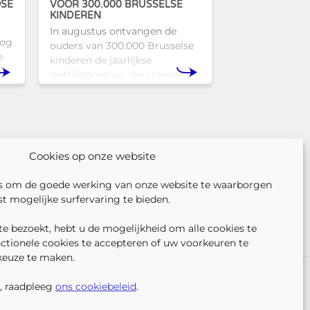
OSE
VOOR 300.000 BRUSSELSE
KINDEREN
In augustus ontvangen de
nog
ouders van 300.000 Brusselse
e
kinderen de jaarlijkse
leeftijdstoeslag, die vroeger
l
bekendstond als de
schoolpremie. Deze financiële
Tam
ondersteuning helpt gezinnen
om de kosten
Cookies op onze website
s om de goede werking van onze website te waarborgen
t mogelijke surfervaring te bieden.
e bezoekt, hebt u de mogelijkheid om alle cookies te
nctionele cookies te accepteren of uw voorkeuren te
keuze te maken.
VOLG ONS
VIND 
V
ER ONS
PERS
KLACHTEN
, raadpleeg
ons cookiebeleid
.