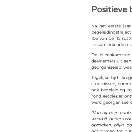
Positieve 
Na het eerste jaar
begeleidingstrajec
106 van de 115 rus
Iriscare erkende rus
De bijeenkomsten 
deelnemers uit een 
georganiseerd, waa
Tegelijkertijd kr
stoornissen, buren
ook begeleiding ro
rond eetplezier on
werd georganiseerd
“
Van bij mijn aantr
waarbij ondertuss
opmaken, blijkt d
omvormen tot auth