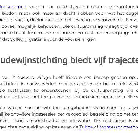
ningsnormen
vragen dat rusthuizen en rust-en verzorgingste
rg bieden, maar ook meer aandacht hebben voor wat het dagel
hoe ze wonen, deelnemen aan het leven in de voorziening, keu
d zoveel mogelijk behouden. Die cultuuromslag vraagt tijd, ove
dersteunt Iriscare de rusthuizen en rust- en verzorgingsteh
ief dat volledig gratis is voor de voorzieningen.
dewijnstichting biedt vijf traject
g van
It takes a village
heeft Iriscare een beroep gedaan op 
ichting. In nauw overleg met de actoren op het terrein werkt
 de rusthuizen te ondersteunen bij de cultuuromslag die
 respect voor het tempo en de specifieke kenmerken van elke v
e waaier van activiteiten aangeboden, waaronder de uitw
lijke ontwikkelingssessies per vakgebied, begeleiding op het ter
tieven rond co-constructie en innovatie. De rusthuizen ku
erichte begeleiding op basis van de
Tubbe
of
Montessorimeth