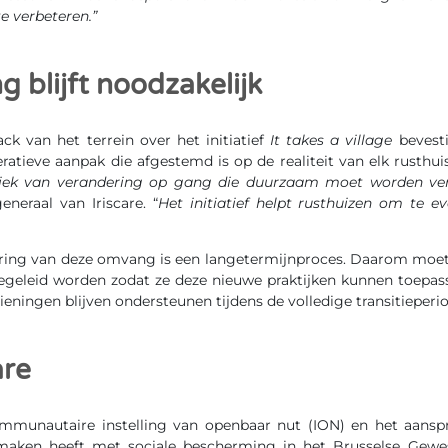
e verbeteren.”
g blijft noodzakelijk
ck van het terrein over het initiatief
It takes a village
bevesti
ratieve aanpak die afgestemd is op de realiteit van elk rusthuis
iek van verandering op gang die duurzaam moet worden ve
eneraal van Iriscare. “
Het initiatief helpt rusthuizen om te e
ring van deze omvang is een langetermijnproces. Daarom moe
begeleid worden zodat ze deze nieuwe praktijken kunnen toepas
zieningen blijven ondersteunen tijdens de volledige transitieperi
are
communautaire instelling van openbaar nut (ION) en het aanspr
 maken heeft met sociale bescherming in het Brusselse Gewe