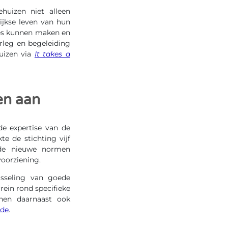
huizen niet alleen
ijkse leven van hun
zes kunnen maken en
rleg en begeleiding
uizen via
It takes a
en aan
de expertise van de
e de stichting vijf
 de nieuwe normen
oorziening.
isseling van goede
rein rond specifieke
nnen daarnaast ook
ode
.