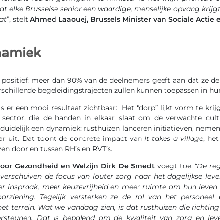
at elke Brusselse senior een waardige, menselijke opvang krijgt
aat
”, stelt
Ahmed Laaouej, Brussels Minister van Sociale Actie 
namiek
r positief: meer dan 90% van de deelnemers geeft aan dat ze d
rschillende begeleidingstrajecten zullen kunnen toepassen in hun
is er een mooi resultaat zichtbaar: Het “dorp” lijkt vorm te krij
e sector, die de handen in elkaar slaat om de verwachte cul
duidelijk een dynamiek: rusthuizen lanceren initiatieven, neme
ar uit. Dat toont de concrete impact van
It takes a village
, het
even door en tussen RH’s en RVT’s.
 voor Gezondheid en Welzijn Dirk De Smedt
voegt toe:
“De reg
 verschuiven de focus van louter zorg naar het dagelijkse lev
 inspraak, meer keuzevrijheid en meer ruimte om hun leven 
orziening. Tegelijk versterken ze de rol van het personeel 
 terrein. Wat we vandaag zien, is dat rusthuizen die richting 
ersteunen. Dat is bepalend om de kwaliteit van zorg en lev