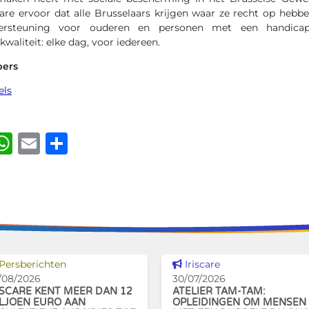
care ervoor dat alle Brusselaars krijgen waar ze recht op hebbe
rsteuning voor ouderen en personen met een handicap. 
 kwaliteit: elke dag, voor iedereen.
pers
els
ook
kedIn
luesky
WhatsApp
Email
Delen
Dit nieuws tonen
Dit nieuws tonen
Persberichten
Iriscare
/08/2026
30/07/2026
ISCARE KENT MEER DAN 12
ATELIER TAM-TAM:
LJOEN EURO AAN
OPLEIDINGEN OM MENSEN