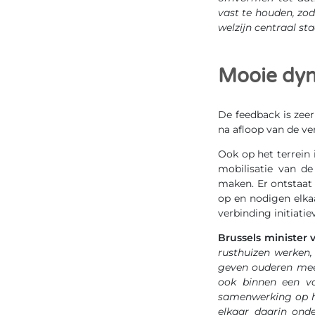
vast te houden, zod
welzijn centraal st
Mooie dy
De feedback is zee
na afloop van de ve
Ook op het terrein 
mobilisatie van d
maken. Er ontstaat 
op en nodigen elka
verbinding initiati
Brussels minister
rusthuizen werken,
geven ouderen meer
ook binnen een vo
samenwerking op het
elkaar daarin ond