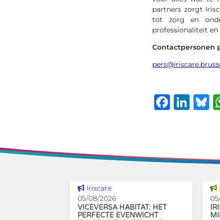
partners zorgt Iris
tot zorg en onde
professionaliteit en
Contactpersonen 
pers@iriscare.bruss
Faceb
Lin
B
Dit nieuws tonen
Iriscare
05/08/2026
05
VICEVERSA HABITAT: HET
IR
PERFECTE EVENWICHT
MI