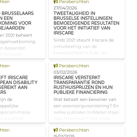
s tonen
Dit nieuws tonen
chten
Persberichten
 evolutie vraagt
27/04/2026
ere kijk op
0 BRUSSELAARS
TWEETALIGHEID IN
, onderste
N EEN
BRUSSELSE INSTELLINGEN:
KOMING VOOR
BEMOEDIGENDE RESULTATEN
BEJAARDEN
VOOR HET INITIATIEF VAN
IRISCARE
ari 2021 beheert
Sinds 2021 steunt Iriscare de
e tegemoetkoming
ontwikkeling van de
an bejaarden
tweetaligheid in hulp- en
et Brussels
zorginstellingen door
jk Gewest. In vijf
s tonen
Dit nieuws tonen
chten
taalcursussen Nederlands te
Persberichten
het aantal
financieren voor Brusselse
03/02/2026
lijven toenemen.
EFT IRISCARE
IRISCARE VERSTERKT
rusthuizen. Voortbouwend op
ta
PEAN DISABILITY
TRANSPARANTIE ROND
die ervaring werd
GEREIKT AAN
RUSTHUISPRIJZEN EN HUN
ARS
PUBLIEKE FINANCIERING
ijn de
Wat betaalt een bewoner van
ppelijke
een woonzorgvoorziening? En
apscommissie
welke publieke middelen staan
scare actief
daar tegenover? Met twee
j het project van
geactualiseerde
s tonen
Dit nieuws tonen
chten
Persberichten
 Disability Card
onlinerapporten biedt Iriscare
15/12/2025