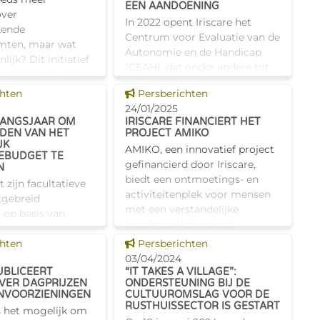
EEN AANDOENING
over
In 2022 opent Iriscare het
kende
Centrum voor Evaluatie van de
mten, maar wat
Autonomie en de Handicap
nlijk? Dit initiatief
(CEAH), dat onder andere tot
enskwaliteit van
taak heeft de aandoeningen
ers in onzekere
s tonen
Dit nieuws tonen
chten
Persberichten
van kinderen in Brussel te
 verbeteren en ru
24/01/2025
beoordelen. Iriscare maakt de
GANGSJAAR OM
IRISCARE FINANCIERT HET
bala
DEN VAN HET
PROJECT AMIKO
JK
AMIKO, een innovatief project
IEBUDGET TE
gefinancierd door Iriscare,
N
biedt een ontmoetings- en
t zijn facultatieve
activiteitenplek voor mensen
tgebreid
met een verstandelijke
 op basis van
handicap. Het project
dheids- en
verwelkomt 30 deelnemers en
s tonen
Dit nieuws tonen
iteria. Naar
chten
Persberichten
geeft hen toe
daarvan werd in
03/04/2024
UBLICEERT
“IT TAKES A VILLAGE”:
de sector beslist
VER DAGPRIJZEN
ONDERSTEUNING BIJ DE
efpro
NVOORZIENINGEN
CULTUUROMSLAG VOOR DE
RUSTHUISSECTOR IS GESTART
is het mogelijk om