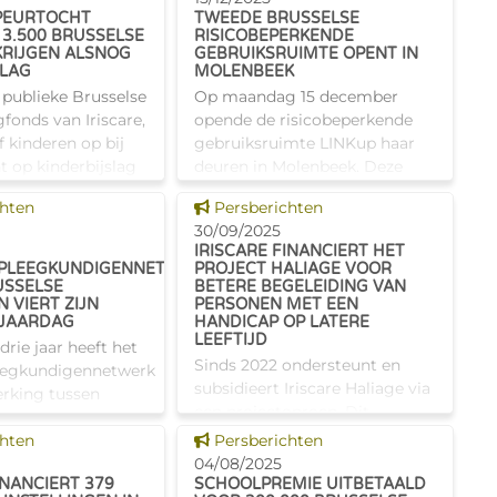
uropese initiatief
voortaan een helder, objectief
SPEURTOCHT
TWEEDE BRUSSELSE
lusie en mobil
en vergeli
 3.500 BRUSSELSE
RISICOBEPERKENDE
KRIJGEN ALSNOG
GEBRUIKSRUIMTE OPENT IN
SLAG
MOLENBEEK
 publieke Brusselse
Op maandag 15 december
gfonds van Iriscare,
opende de risicobeperkende
f kinderen op bij
gebruiksruimte LINKup haar
t op kinderbijslag
deuren in Molenbeek. Deze
 opgenomen.
essentiële voorziening voor de
s tonen
Dit nieuws tonen
chten
Persberichten
tale detectie
volksgezondheid draagt ook
30/09/2025
elijks gemidde
bij aan een betere
IRISCARE FINANCIERT HET
levenskwaliteit va
PLEEGKUNDIGENNETWERK
PROJECT HALIAGE VOOR
USSELSE
BETERE BEGELEIDING VAN
 VIERT ZIJN
PERSONEN MET EEN
RJAARDAG
HANDICAP OP LATERE
LEEFTIJD
drie jaar heeft het
Sinds 2022 ondersteunt en
eegkundigennetwerk
subsidieert Iriscare Haliage via
rking tussen
een projectoproep. Dit
de Brusselse
initiatief, geleid door het
s tonen
Dit nieuws tonen
versterkt door de
chten
Persberichten
OCMW van de Stad Brussel,
g van goede
04/08/2025
biedt een innovatief antwoord
INANCIERT 379
SCHOOLPREMIE UITBETAALD
e stimuleren en