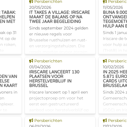
Dit nieuws tonen
Dit nieuw
ook een sociale toeslag boven
Persberichten
Persberi
nanciële
hebben. Die
op hun basiskinderbijslag. Dat
20/05/2026
11/05/2026
gezinnen
om een bred
 TABAK:
IT TAKES A VILLAGE: IRISCARE
BIJNA 9.00
komt overeen met 42,04% van
zorgzwaarte
 HELPEN
MAAKT DE BALANS OP NA
ONTVANGE
EN MET
TWEE JAAR BEGELEIDING
TEGEMOET
HULP AAN 
Sinds september 2024 gelden
ak op 31
Sinds 1 janu
er nieuwe regels voor
ht op de
Iriscare d
Brusselse rusthuizen en rust-
an roken,
voor hulp a
en verzorgingstehuizen. Die
te
(THAB) in h
regels moeten ervoor zorgen
 van
Hoofdstedeli
dat deze voorzieningen nog
Dit nieuws tonen
Dit nieuw
Persberichten
Persberi
el de wil
jaar tijd is 
meer evolueren naar echte
01/04/2026
10/02/2026
anwezi
aanvragen b
leefomgevi
IRISCARE LANCEERT 130
IN 2025 HE
Ook het aan
DEN VAN
PLAATSEN VOOR
5.871 EURO
ELSE
HERSTELVERBLIJF IN
CARDS UIT
N KAART
BRUSSEL
BRUSSELA
oners in
Iriscare lanceert op 1 april een
Sinds 2024 z
en
projectoproep om voor het
Gemeenscha
mplexer.
eerst een gestructureerd
Gemeensch
r te
aanbod voor herstelverblijf op
(GGC) en Iri
d hierop
te zetten in het Brussels
betrokken bi
Dit nieuws tonen
Dit nieuw
Persberichten
Persberi
Iriscare
Hoofdstedelijk Gewest. Het
de European
06/01/2026
17/12/2025