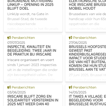
BIJKOMENDE MOTIVERING
ELEKTRONISCHE SCO
statistieken van Ir
LINKUP – OPENING IN 2025
HOE IRISCARE BRUS
BLIJFT DOEL
MOBIEL HOUDT
LinkUp wordt, na Gate in
Brusselaars van wie d
Brussel-Stad, de tweede
handicap vóór hun 65s
risicobeperkende
opgetreden en die
gebruiksruimte in het Brussels
verminderde mobilitei
Hoofdstedelijk Gewest. Het
ervaren, kunnen reken
Dit nieuws tonen
Dit nieuws tonen
Persberichten
Persberichten
project wil een antwoord
extra ondersteuning v
07/07/2025
27/06/2025
bieden op het drugsgebruik
ziekenfonds. Naast de
INSPECTIE, KWALITEIT EN
BRUSSELS HOOFDSTE
dat vandaag zichtbaar i
terugbetaling van rols
BEGELEIDING: TWEE JAAR IN
GEWEST PAST
DE PRAKTIJK BIJ IRISCARE
KINDERBIJSLAGREGEL
IMPACT VOOR STUDE
Iriscare organiseert en voert
DIE VAN HET BUITEN
sinds 1 januari 2023 inspecties
KOMEN OM HUN STUD
uit in de instellingen die onder
BRUSSEL AAN TE VAT
zijn bevoegdheid vallen. De
27 juni 2025, Brussel 
dienst Begeleiding, Controle
Brussels Parlement he
en Kwaliteit van Iriscare blikt
vandaag een wijziging
Dit nieuws tonen
Dit nieuws tonen
Persberichten
Persberichten
vandaag terug o
kinderbijslagregels
03/06/2025
14/05/2025
goedgekeurd. Vanaf 1
IRISCARE BLIJFT ZORG EN
IT TAKES A VILLAGE: 
september 2025 kom
SOLIDARITEIT VERSTERKEN IN
BEGELEIDING VOOR
2025 MET MEER DAN 40
BRUSSELSE RUSTHUI
nieuwe internationale