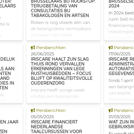
OTER:
BRUSSELAARS BIJ ROOKSTOP:
BRUSSELSE 
permanent
SELAARS
TERUGBETALING VAN
2024
CONSULTATIES BIJ
In 2024 best
TABAKOLOGEN EN ARTSEN
e
ruim 540 mi
Roken is nog steeds één van
te is
financierin
de belangrijkste vermijdbare
instellingen
oorzaken van ziekte,
t
zoals gezon
arbeidsongeschiktheid en
en op
personen, d
Dit nieuws tonen
Dit nieuw
vroegtijdig overlijden. Stoppen
Persberichten
Persberi
ia hun
en gezinsbi
is vaak een uitdaging, maar
26/06/2025
17/06/2025
DELIJK
IRISCARE HAALT ZIJN SLAG
IRISCARE 
met professionele begeleiding
toelen,
THUIS ROND VERVALLEN
ADMINISTRA
neem
S AAN:
ERKENNINGEN VAN LEGE
AUTOMATI
NTEN
RUSTHUISBEDDEN – FOCUS
GEGEVENS
LAND
BLIJFT OP KWALITEITSVOLLE
Sinds 1 april
IES IN
OUDERENZORG
een belangr
TEN
Iriscare heeft vorige week
van kracht:
Het
vrijdag een belangrijke
personeelsg
eft
overwinning behaald voor het
zogeheten 
 van de
Grondwettelijk Hof in het
Dit nieuws tonen
Dit nieuw
Persberichten
Persberi
worden voo
dossier rond de vervallen
05/05/2025
31/03/2025
doorgestuur
erkenningen van lege bedden
EEN JAAR
IRISCARE FINANCIERT
WAT ZIJN 
financiering
en
NEDERLANDSE
GEBRUIKSR
in Brusselse rusthuizen. De
ZEN
TAALCURSUSSEN VOOR
Er wordt st