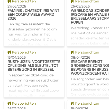
Dit nieuws tonen
Dit nieuws tonen
Persberichten
Persberichten
Brusselse actoren die actief
schoolpremie. Deze fi
27/05/2026
26/05/2026
zijn op het vlak van gezondhe
ondersteuning helpt 
FAMIRIS : CHATBOT IRIS WINT
WERELDDAG ZONDER
om de kosten
EEN COMPUTABLE AWARD
IRISCARE EN VIVALIS
2026
BRUSSELAARS STOPP
ROKEN
Een digitale assistent die
Werelddag Zonder Tab
Brusselse gezinnen helpt om
mei vestigt de aandac
hun weg te vinden in het
schadelijke effecten v
kinderbijslagsysteem? Dat is
een van de belangrijks
precies wat Famiris, het
vermijdbare oorzaken
Brusselse publieke
Dit nieuws tonen
Dit nieuws tonen
Persberichten
Persberichten
ernstige ziekten. Hoew
kinderbijslagfonds van Iriscare,
15/04/2026
08/04/2026
om te stoppen vaak a
in 2025 heeft
RUSTHUIZEN: VOORTGEZETTE
IRISCARE BRENGT
OPLEIDING ALS SLEUTEL TOT
GROEIENDE ZORGNO
BETERE ZORG IN BRUSSEL
BEWONERS IN BRUSS
WOONZORGCENTRA I
In september 2024 ging de
De zorgnoden van bew
hervorming van de rusthuizen
woonzorgcentra word
van start. Met een reeks
steeds diverser en co
maatregelen wil Brussel zowel
Om deze evolutie bete
de levenskwaliteit van
begrijpen en het belei
bewoners als de kwaliteit van
Dit nieuws tonen
Dit nieuws tonen
Persberichten
Persberichten
af te stemmen, voerde 
de zorg versterken. Een
26/01/2026
19/01/2026