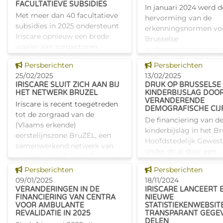
FACULTATIEVE SUBSIDIES
In januari 2024 werd 
studenten, die zich m
Met meer dan 40 facultatieve
hervorming van de
verb
subsidies in 2025 ondersteunt
erkenningsnormen vo
Iriscare opnieuw een brede
Brusselse
waaier aan zorgactoren,
ouderenvoorzieninge
OCMW’s en
goedgekeurd door he
Dit nieuws tonen
Dit nieuws tonen
Persberichten
Persberichten
middenveldorganisaties.
Verenigd College. Deze
25/02/2025
13/02/2025
Dankzij deze steun kunnen zij
werking getreden op 1
IRISCARE SLUIT ZICH AAN BIJ
DRUK OP BRUSSELSE
hun werk verderzetten e
september 2024. Al va
HET NETWERK BRUZEL
KINDERBIJSLAG DOO
VERANDERENDE
Iriscare is recent toegetreden
DEMOGRAFISCHE CIJ
tot de zorgraad van de
De financiering van d
(Vlaams erkende)
kinderbijslag in het Br
eerstelijnszone BruZEL, een
Hoofdstedelijk Gewest
samenwerkend netwerk van
onder druk door een
partners actief in het Brusselse
verschuiving in de
Hoofdstedelijk Gewest. Zij
Dit nieuws tonen
Dit nieuws tonen
Persberichten
Persberichten
leeftijdsverdeling van
zetten in op bu
09/01/2025
18/11/2024
en jongeren. De inko
VERANDERINGEN IN DE
IRISCARE LANCEERT 
voor de federale dota
FINANCIERING VAN CENTRA
NIEUWE
VOOR AMBULANTE
STATISTIEKENWEBSIT
REVALIDATIE IN 2025
TRANSPARANT GEGEV
DELEN