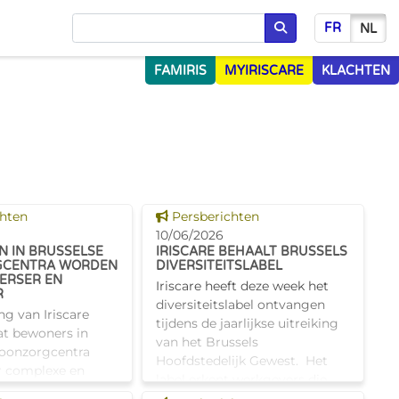
FR
NL
Opzoeken
FAMIRIS
MYIRISCARE
KLACHTEN
s tonen
Dit nieuws tonen
chten
Persberichten
10/06/2026
 IN BRUSSELSE
IRISCARE BEHAALT BRUSSELS
CENTRA WORDEN
DIVERSITEITSLABEL
VERSER EN
Iriscare heeft deze week het
R
diversiteitslabel ontvangen
ng van Iriscare
tijdens de jaarlijkse uitreiking
at bewoners in
van het Brussels
woonzorgcentra
Hoofdstedelijk Gewest. Het
r complexe en
label erkent werkgevers die
rde zorgnoden
zich actief inzetten voor meer