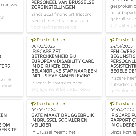
grote sp
PERSONEEL VAN BRUSSELSE
de nieuwe
et een
gesproken 
ZORGINSTELLINGEN
risicobeper
Sinds 2021 financiert Iriscare
or
gebruiksrui
Nederlandse taalcursussen
zijn dat eige
voor geïnteresseerde
n
helpt de lev
Brusselse woonzorgcentra.
t
druggebruik
Dit nieuws tonen
Dit nieuw
Gezien de bemoedigende
Persberichten
Persberi
 is in
situaties te
resultaten heeft Iriscare
06/02/2025
24/01/2025
IRISCARE ZET
EEN OVER
besloten dit initiatief uit te
naf
R
BETROKKENHEID BIJ
BEGUNSTIG
breiden naar a
EUROPEAN DISABILITY CARD
PERSOONLI
FERS
IN DE KIJKER: EEN
ASSISTENT
BELANGRIJKE STAP NAAR EEN
BEGELEIDE
e
INCLUSIEVE SAMENLEVING
Iriscare heef
ussels
Iriscare is trots om haar
subsidies ui
 staat
engagement bij de European
geëvalueerd
Disability Card (EDC) te
doeltreffen
benadrukken, een Europees
Dit nieuws tonen
Dit nieuw
Persberichten
kwaliteitscr
Persberi
 kinderen
initiatief dat inclusie en
09/09/2024
aanleiding 
09/04/2024
msten
mobiliteit van personen met
EEN
GATE MAAKT DRUGGEBRUIK
IRISCARE P
overleg met 
IN BRUSSEL SOCIALER EN
RAPPORT O
een handicap bevordert. België
om het pro
E OM
VEILIGER
IN OUDERE
stond me
ENS TE
In Brussel neemt het
Sinds kort 