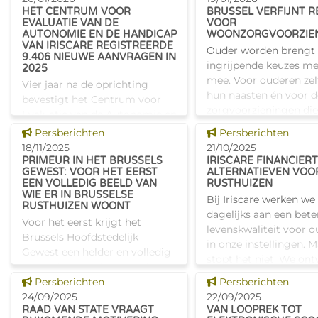
een bevraging uit bij 
belangrijk o
HET CENTRUM VOOR
BRUSSEL VERFIJNT R
EVALUATIE VAN DE
VOOR
AUTONOMIE EN DE HANDICAP
WOONZORGVOORZIE
VAN IRISCARE REGISTREERDE
Ouder worden brengt
9.406 NIEUWE AANVRAGEN IN
ingrijpende keuzes me
2025
mee. Voor ouderen zel
Vier jaar na de oprichting
hun naasten én voor d
bevestigt het Centrum voor
zorgvoorzieningen di
Evaluatie van de Autonomie en
elke dag begeleiden.
de Handicap van Iriscare zijn
Dit nieuws tonen
Dit nieuws tonen
Persberichten
Persberichten
past het Verenigd Col
essentiële rol in het Brussels
18/11/2025
21/10/2025
ordonnanti
Hoofdstedelijk Gewest. In 2025
PRIMEUR IN HET BRUSSELS
IRISCARE FINANCIERT
GEWEST: VOOR HET EERST
ALTERNATIEVEN VOO
werden er 9.406 nieuwe
EEN VOLLEDIG BEELD VAN
RUSTHUIZEN
WIE ER IN BRUSSELSE
Bij Iriscare werken we
RUSTHUIZEN WOONT
dagelijks aan een bete
Voor het eerst krijgt het
levenskwaliteit voor 
Brussels Hoofdstedelijk
in onze instellingen. 
Gewest een helder en volledig
stopt het niet. We ont
overzicht van wie er vandaag
ook oplossingen die h
Dit nieuws tonen
Dit nieuws tonen
in de rust- en
Persberichten
Persberichten
mogelijk maken om z
verzorgingstehuizen van het
24/09/2025
22/09/2025
mogelijk
RAAD VAN STATE VRAAGT
VAN LOOPREK TOT
Gewest verblijft. De nieuwe