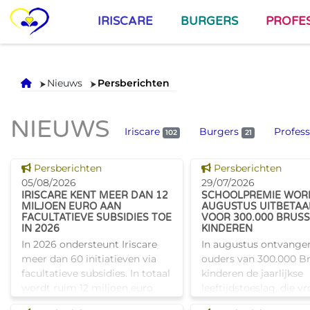
IRISCARE
BURGERS
PROFE
Onthaal
Nieuws
Persberichten
NIEUWS
Iriscare
Burgers
Profess
102
21
Dit nieuws tonen
Dit nieuws tonen
Persberichten
Persberichten
05/08/2026
29/07/2026
IRISCARE KENT MEER DAN 12
SCHOOLPREMIE WORD
MILJOEN EURO AAN
AUGUSTUS UITBETAA
FACULTATIEVE SUBSIDIES TOE
VOOR 300.000 BRUS
IN 2026
KINDEREN
In 2026 ondersteunt Iriscare
In augustus ontvange
meer dan 60 initiatieven via
ouders van 300.000 Br
facultatieve subsidies. In totaal
kinderen de jaarlijkse
wordt ruim 12 miljoen euro
leeftijdstoeslag, die v
toegekend aan diverse
bekendstond als de