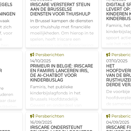
de Bruss
doel: 130 bedden beschikbaar
(EDC). Dit E
EGELS
IRISCARE VERSTERKT STEUN
DIGITALE 
ma
moet de inc
AAN DE BRUSSELSE
LEVERT OP:
NINGEN
DIENSTEN VOOR THUISHULP
KINDEREN 
KINDERBIJ
 vaak
In Brussel kampen de diensten
Famiris, het
t zich
voor thuishulp met financiële
kinderbijsla
f, voor
moeilijkheden. Om hierop in te
spoort actie
e
spelen, heeft Iriscare een
wie het rech
e hen
aanpassing van de financiering
nog niet is
 Daarom
doorgevoerd die op 1 januari
Dit nieuws tonen
Dit nieuw
Persberichten
Persberi
Dankzij digi
lege de
2026 in werking is g
14/10/2025
07/10/2025
worden dag
PRIMEUR IN BELGIË: IRISCARE
HET
R
EN FAMIRIS LANCEREN IRIS,
HOOFDVER
DE AI-CHATBOT VOOR
VAN DE BR
KINDERBIJSLAG
RUSTHUIZEN
DERDE VE
Famiris, het publieke
re
De voorbije 
kinderbijslagfonds in het
ouderen
hoofdverpl
Brussels Hoofdstedelijk
Maar daar
de samenwe
Gewest en onderdeel van
wikkelen
Iriscare en 
Iriscare, lanceerde deze zomer
et
Dit nieuws tonen
Dit nieuw
Persberichten
rusthuizen 
Persberi
als eerste in het land een AI-
o lang
16/09/2025
uitwisselin
04/09/2025
chatbot op zijn website. De
IRISCARE ONDERSTEUNT
IRISCARE F
praktijken t
chatbot, Iris,