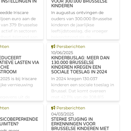
INSTELLINGEN IN
VOOR 300.000 BRUSSELSE
op de noden van personen met
e
KINDEREN
een
eedde Iriscare
In augustus ontvingen de
ljoen euro aan de
ouders van 300.000 Brusselse
g van 379 Brusselse
kinderen de jaarlijkse
, actief in sectoren
leeftijdstoeslag, die vroeger
dheid, bijstand aan
bekendstond als de
e non-profitsector
schoolpremie. Een
s tonen
Dit nieuws tonen
chten
Persberichten
jslagen
ruggensteuntje om het nieuwe
10/06/2025
schooljaar goed in te zett
REDUCEERT
KINDERBIJSLAG: MEER DAN
TIEVE LASTEN VIA
130.000 BRUSSELSE
SCHE
KINDEREN KREGEN EEN
STROOM
SOCIALE TOESLAG IN 2024
 2025 is bij Iriscare
In 2024 kregen 130.037
ijke vernieuwing
kinderen een sociale toeslag in
Brussel. Dat komt overeen
egevens uit de
met 42,11% van de 308.815
DmfA-aangiften
Brusselse kinderen die recht
s tonen
Dit nieuws tonen
chten
Persberichten
rtaan automatisch
hebben op kinderbijslag. Het
04/03/2025
d naar de
gaat om voorlopige cijfers die
RISICOBEPERKENDE
STERKE STIJGING IN
sapplicatie
tus
UIMTEN?
ERKENNINGEN VOOR
BRUSSELSE KINDEREN MET
eeds meer