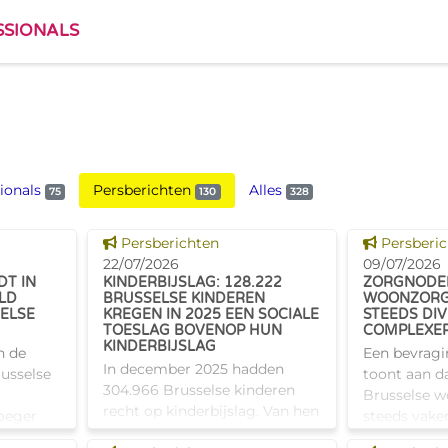
SSIONALS
ionals
Persberichten
Alles
75
130
328
Dit nieuws tonen
Dit nieuw
Persberichten
Persberi
22/07/2026
09/07/2026
T IN
KINDERBIJSLAG: 128.222
ZORGNODEN
LD
BRUSSELSE KINDEREN
WOONZORG
SELSE
KREGEN IN 2025 EEN SOCIALE
STEEDS DI
TOESLAG BOVENOP HUN
COMPLEXE
KINDERBIJSLAG
n de
Een bevragi
In december 2025 hadden
usselse
toont aan d
304.966 Brusselse kinderen
Brusselse 
recht op kinderbijslag. Van hen
roeger
steeds vake
ontvingen 128.222 kinderen
gecombinee