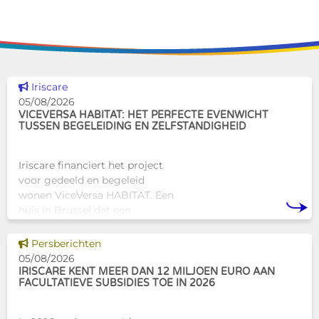
Dit nieuws tonen
Iriscare
05/08/2026
VICEVERSA HABITAT: HET PERFECTE EVENWICHT
TUSSEN BEGELEIDING EN ZELFSTANDIGHEID
Iriscare financiert het project
voor gedeeld en begeleid
wonen ViceVersa HABITAT. Een
huis in Brussel dat een
innovatief en mensgericht
alternatief biedt voor de
Dit nieuws tonen
Persberichten
traditionele
05/08/2026
huisvestingsstructuren v
IRISCARE KENT MEER DAN 12 MILJOEN EURO AAN
FACULTATIEVE SUBSIDIES TOE IN 2026