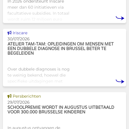
In 2026 ondersteunt Iriscare
meer dan 60 initiatieven via
facultatieve subsidies. In totaal
wordt ruim 12 miljoen euro
toegekend aan diverse
Brusselse actoren die actief
Dit nieuws tonen
Iriscare
zijn op het vlak van gezondhe
30/07/2026
ATELIER TAM-TAM: OPLEIDINGEN OM MENSEN MET
EEN DUBBELE DIAGNOSE IN BRUSSEL BETER TE
BEGELEIDEN
Over dubbele diagnoses is nog
te weinig bekend, hoewel die
specifieke uitdagingen met
zich meebrengen voor zowel
professionals als naasten. In
Dit nieuws tonen
Persberichten
Brussel biedt Atelier Tam-Tam
29/07/2026
een concrete oplossing in
SCHOOLPREMIE WORDT IN AUGUSTUS UITBETAALD
VOOR 300.000 BRUSSELSE KINDEREN
In augustus ontvangen de