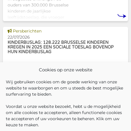
ouders van 300.000 Brusselse
kinderen de jaarlijkse
leeftijdstoeslag, die vroeger
bekendstond als de
schoolpremie. Deze financiële
Dit nieuws tonen
Persberichten
ondersteuning helpt gezinnen
22/07/2026
om de kosten
KINDERBIJSLAG: 128.222 BRUSSELSE KINDEREN
KREGEN IN 2025 EEN SOCIALE TOESLAG BOVENOP
HUN KINDERBIJSLAG
In december 2025 hadden
Cookies op onze website
304.966 Brusselse kinderen
recht op kinderbijslag. Van hen
Wij gebruiken cookies om de goede werking van onze
ontvingen 128.222 kinderen ook
website te waarborgen en om u steeds de best mogelijke
een sociale toeslag boven op
surfervaring te bieden.
hun basiskinderbijslag. Dat
VOLG ONS
VIND 
V
WIE ZIJN WIJ ?
komt overeen met 42,04% van
Voordat u onze website bezoekt, hebt u de mogelijkheid
WERKEN BIJ ONS
om alle cookies te accepteren, alleen functionele cookies
ALLE NIEUWSBERICHTEN
te accepteren of uw voorkeuren te beheren. Klik om uw
TRANSPARANTIE
keuze te maken.
CONTACTEER ONS