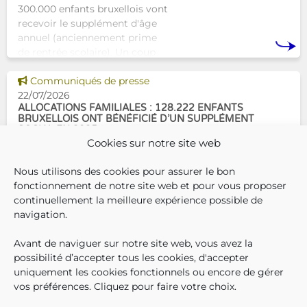
300.000 enfants bruxellois vont
recevoir le supplément d'âge
annuel (anciennement prime
de rentrée scolaire). Un coup
de pouce pour les aider à bien
Voir cette news
commencer la
Communiqués de presse
22/07/2026
ALLOCATIONS FAMILIALES : 128.222 ENFANTS
BRUXELLOIS ONT BÉNÉFICIÉ D’UN SUPPLÉMENT
SOCIAL EN 2025
Cookies sur notre site web
En décembre 2025, 304.966
Nous utilisons des cookies pour assurer le bon
enfants bruxellois avaient droit
fonctionnement de notre site web et pour vous proposer
aux allocations familiales.
continuellement la meilleure expérience possible de
Parmi eux, 128.222
navigation.
bénéficiaient également d’un
supplément social en plus du
Avant de naviguer sur notre site web, vous avez la
SUIVEZ-N
TROUV
T
QUI SOMMES-NOUS ?
montant de base de leurs all
possibilité d’accepter tous les cookies, d'accepter
TRAVAILLER CHEZ NOUS
uniquement les cookies fonctionnels ou encore de gérer
TOUTES LES NEWS
vos préférences. Cliquez pour faire votre choix.
TRANSPARENCE