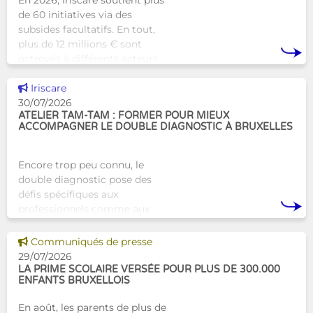
En 2026, Iriscare soutient plus
de 60 initiatives via des
subsides facultatifs. En tout,
plus de 12 millions € sont
octroyés à différents acteurs
bruxellois afin de soutenir leur
Voir cette news
travail au serv
Iriscare
30/07/2026
ATELIER TAM-TAM : FORMER POUR MIEUX
ACCOMPAGNER LE DOUBLE DIAGNOSTIC À BRUXELLES
Encore trop peu connu, le
double diagnostic pose des
défis spécifiques aux
professionnels comme aux
proches. À Bruxelles, l’Atelier
Tam-Tam apporte une réponse
Voir cette news
Communiqués de presse
concrète avec une formation
29/07/2026
dest
LA PRIME SCOLAIRE VERSÉE POUR PLUS DE 300.000
ENFANTS BRUXELLOIS
En août, les parents de plus de