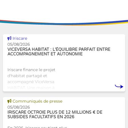
Voir cette news
Iriscare
05/08/2026
VICEVERSA HABITAT : L’ÉQUILIBRE PARFAIT ENTRE
ACCOMPAGNEMENT ET AUTONOMIE
Iriscare finance le projet
d'habitat partagé et
accompagné ViceVersa
HABITAT. Une maison à
Bruxelles qui proposera une
alternative innovante et
Voir cette news
Communiqués de presse
humaine aux structures
05/08/2026
d’hébergement traditionnel
IRISCARE OCTROIE PLUS DE 12 MILLIONS € DE
SUBSIDES FACULTATIFS EN 2026