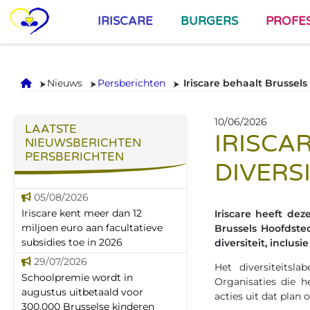
IRISCARE
BURGERS
PROFE
Onthaal
Nieuws
Persberichten
Iriscare behaalt Brussels 
10/06/2026
LAATSTE
IRISCA
NIEUWSBERICHTEN
PERSBERICHTEN
DIVERS
05/08/2026
Iriscare kent meer dan 12
Iriscare heeft dez
miljoen euro aan facultatieve
Brussels Hoofdste
subsidies toe in 2026
diversiteit, inclus
29/07/2026
Het diversiteitsl
Schoolpremie wordt in
Organisaties die h
augustus uitbetaald voor
acties uit dat plan 
300.000 Brusselse kinderen