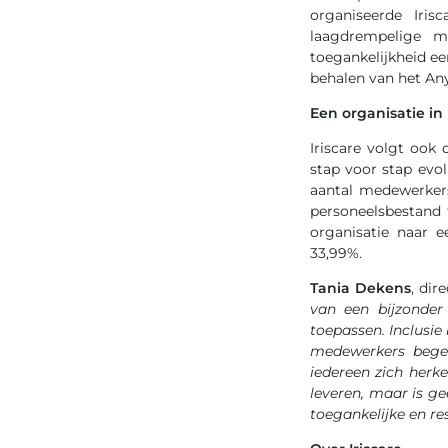
organiseerde Iri
laagdrempelige m
toegankelijkheid e
behalen van het Any
Een organisatie i
Iriscare volgt ook 
stap voor stap evol
aantal medewerker
personeelsbestand 
organisatie naar 
33,99%.
Tania Dekens
, dir
van een bijzonder
toepassen. Inclusi
medewerkers begel
iedereen zich herk
leveren, maar is g
toegankelijke en re