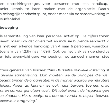
scare ontdekkingsstages voor personen met een handic
anier kennis te laten maken met de organisatie. Daarnaas
en belangrijk aandachtspunt, onder meer via de samenwerking m
surfer-label.
n beweging
de samenstelling van haar personeel actief op. De cijfers tone
ueert, maar ook dat diversiteit en inclusie blijvende aandacht 
s met een erkende handicap van 4 naar 6 personen, waardoor 
toenam van 1,23% naar 1,69%. Ook op het vlak van genderdiver
een iets evenwichtigere verhouding: het aandeel mannen ste
ecteur-generaal van Iriscare:
““Als Brusselse publieke instelling 
 diverse samenleving. Dan moeten we de principes die we 
e begint binnen de organisatie: in de manier waarop we rekrute
eiden. Alleen zo kunnen we ook naar burgers toe een organ
ent en correct geholpen voelt. Dit label erkent de inspanninge
een eindpunt. Het moedigt ons aan om verder te blijven bouwen 
spectvolle omgeving.”