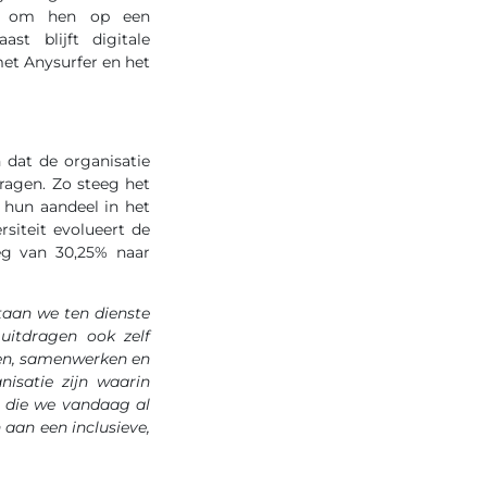
ap, om hen op een
t blijft digitale
et Anysurfer en het
n dat de organisatie
vragen. Zo steeg het
hun aandeel in het
siteit evolueert de
eg van 30,25% naar
staan we ten dienste
uitdragen ook zelf
ren, samenwerken en
isatie zijn waarin
n die we vandaag al
aan een inclusieve,