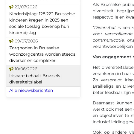
Als Brusselse publi
22/07/2026
diversiteit begrij
Kinderbijslag: 128.222 Brusselse
respectvolle en kwa
kinderen kregen in 2025 een
sociale toeslag bovenop hun
“Diversiteit is een
kinderbijslag
voor verschillen
communicatie, onz
09/07/2026
verantwoordelijken d
Zorgnoden in Brusselse
woonzorgcentra worden steeds
Van engagement na
diverser en complexer
Het diversiteitslabe
10/06/2026
verankeren in haar 
Iriscare behaalt Brussels
Zo verspreidt Iri
diversiteitslabel
Brailleliga en Div
Alle nieuwsberichten
beter leesbaar zijn
Daarnaast kunnen k
werkt ook met een c
en objectiever te 
inclusief leidinggev
Ook op andere vla