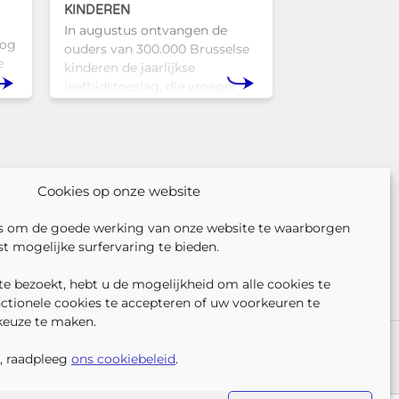
KINDEREN
In augustus ontvangen de
nog
ouders van 300.000 Brusselse
e
kinderen de jaarlijkse
leeftijdstoeslag, die vroeger
l
bekendstond als de
schoolpremie. Deze financiële
Tam
ondersteuning helpt gezinnen
om de kosten
Cookies op onze website
s om de goede werking van onze website te waarborgen
t mogelijke surfervaring te bieden.
e bezoekt, hebt u de mogelijkheid om alle cookies te
nctionele cookies te accepteren of uw voorkeuren te
keuze te maken.
VOLG ONS
VIND 
V
ER ONS
PERS
KLACHTEN
, raadpleeg
ons cookiebeleid
.