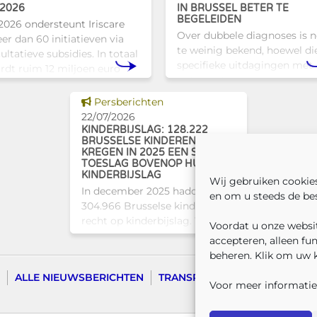
 2026
IN BRUSSEL BETER TE
BEGELEIDEN
 2026 ondersteunt Iriscare
Over dubbele diagnoses is 
er dan 60 initiatieven via
te weinig bekend, hoewel di
ultatieve subsidies. In totaal
specifieke uitdagingen met
rdt ruim 12 miljoen euro
zich meebrengen voor zowe
egekend aan diverse
professionals als naasten. In
usselse actoren die actief
Dit nieuws tonen
Persberichten
Brussel biedt Atelier Tam-
jn op het vlak van gezondhe
22/07/2026
een concrete oplossing in
KINDERBIJSLAG: 128.222
BRUSSELSE KINDEREN
KREGEN IN 2025 EEN SOCIALE
TOESLAG BOVENOP HUN
KINDERBIJSLAG
Wij gebruiken cookie
In december 2025 hadden
en om u steeds de bes
304.966 Brusselse kinderen
recht op kinderbijslag. Van hen
Voordat u onze websit
ontvingen 128.222 kinderen
accepteren, alleen fu
ook een sociale toeslag boven
beheren. Klik om uw 
op hun basiskinderbijslag. Dat
ALLE NIEUWSBERICHTEN
TRANSPARANTIE
CONTACTE
komt overeen met 42,04% van
Voor meer informatie