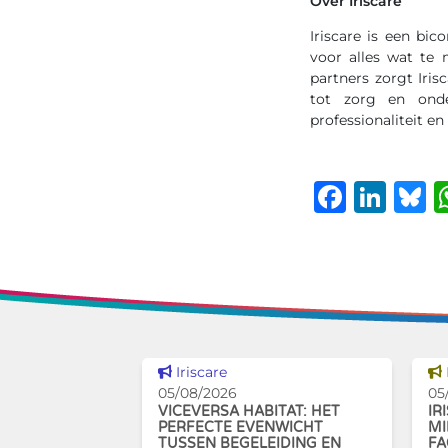
Over Iriscare
Iriscare is een bi
voor alles wat te
partners zorgt Iris
tot zorg en onde
professionaliteit en
Faceb
Lin
B
Dit nieuws tonen
Iriscare
05/08/2026
05
VICEVERSA HABITAT: HET
IR
PERFECTE EVENWICHT
MI
TUSSEN BEGELEIDING EN
FA