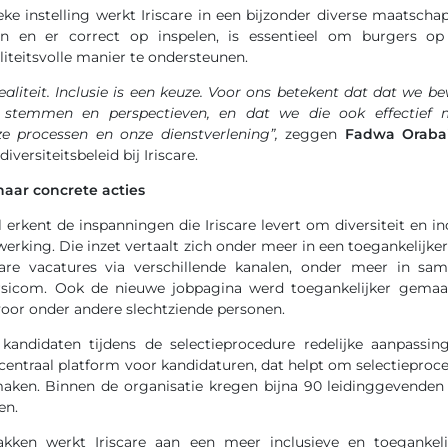
eke instelling werkt Iriscare in een bijzonder diverse maatschap
pen en er correct op inspelen, is essentieel om burgers op
liteitsvolle manier te ondersteunen.
 realiteit. Inclusie is een keuze. Voor ons betekent dat dat we
de stemmen en perspectieven, en dat we die ook effectief
e processen en onze dienstverlening”,
zeggen
Fadwa Orab
iversiteitsbeleid bij Iriscare.
ar concrete acties
l erkent de inspanningen die Iriscare levert om diversiteit en in
werking. Die inzet vertaalt zich onder meer in een toegankelijke
scare vacatures via verschillende kanalen, onder meer in s
ersicom. Ook de nieuwe jobpagina werd toegankelijker gemaa
 voor onder andere slechtziende personen.
andidaten tijdens de selectieprocedure redelijke aanpassing
entraal platform voor kandidaturen, dat helpt om selectieproc
maken. Binnen de organisatie kregen bijna 90 leidinggevenden
en.
kken werkt Iriscare aan een meer inclusieve en toegankelij