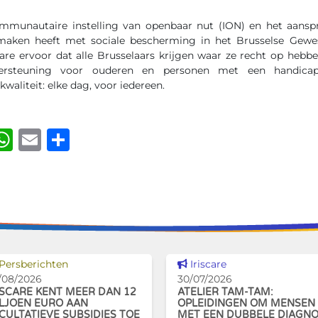
communautaire instelling van openbaar nut (ION) en het aanspr
 maken heeft met sociale bescherming in het Brusselse Gewe
care ervoor dat alle Brusselaars krijgen waar ze recht op hebbe
rsteuning voor ouderen en personen met een handicap. 
 kwaliteit: elke dag, voor iedereen.
ook
kedIn
luesky
WhatsApp
Email
Delen
Dit nieuws tonen
Dit nieuws tonen
Persberichten
Iriscare
/08/2026
30/07/2026
ISCARE KENT MEER DAN 12
ATELIER TAM-TAM:
LJOEN EURO AAN
OPLEIDINGEN OM MENSEN
CULTATIEVE SUBSIDIES TOE
MET EEN DUBBELE DIAGN