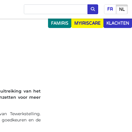
FR
NL
Opzoeken
FAMIRIS
MYIRISCARE
KLACHTEN
 uitreiking van het
inzetten voor meer
an Tewerkstelling.
en goedkeuren en de