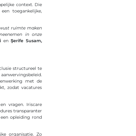
pelijke context. Die
 een toegankelijke,
 bewust ruimte maken
 meenemen in onze
ai
en
Şerife Susam,
clusie structureel te
r aanwervingsbeleid.
amenwerking met de
kt, zodat vacatures
en vragen. Iriscare
edures transparanter
 een opleiding rond
ke organisatie. Zo