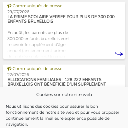
Tam-Tam apporte une réponse
Voir cette news
Communiqués de presse
concrète avec une formation
29/07/2026
dest
LA PRIME SCOLAIRE VERSÉE POUR PLUS DE 300.000
ENFANTS BRUXELLOIS
En août, les parents de plus de
300.000 enfants bruxellois vont
recevoir le supplément d'âge
annuel (anciennement prime
de rentrée scolaire). Un coup
de pouce pour les aider à bien
Voir cette news
commencer la
Communiqués de presse
22/07/2026
ALLOCATIONS FAMILIALES : 128.222 ENFANTS
BRUXELLOIS ONT BÉNÉFICIÉ D’UN SUPPLÉMENT
SOCIAL EN 2025
Cookies sur notre site web
En décembre 2025, 304.966
Nous utilisons des cookies pour assurer le bon
enfants bruxellois avaient droit
fonctionnement de notre site web et pour vous proposer
aux allocations familiales.
continuellement la meilleure expérience possible de
Parmi eux, 128.222
navigation.