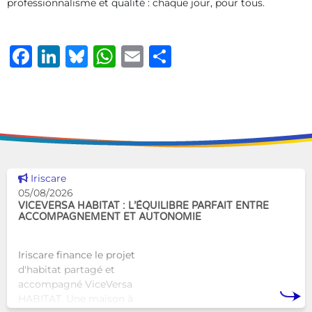
professionnalisme et qualité : chaque jour, pour tous.
Facebook
LinkedIn
Bluesky
WhatsApp
Email
Share
Voir cette news
Iriscare
05/08/2026
VICEVERSA HABITAT : L’ÉQUILIBRE PARFAIT ENTRE
ACCOMPAGNEMENT ET AUTONOMIE
Iriscare finance le projet
d'habitat partagé et
accompagné ViceVersa
HABITAT. Une maison à