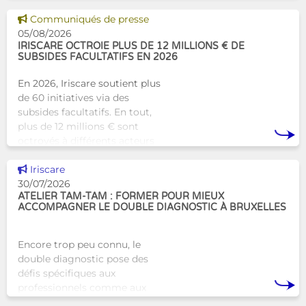
Bruxelles qui proposera une
alternative innovante et
Voir cette news
Communiqués de presse
humaine aux structures
05/08/2026
d’hébergement traditionnel
IRISCARE OCTROIE PLUS DE 12 MILLIONS € DE
SUBSIDES FACULTATIFS EN 2026
En 2026, Iriscare soutient plus
de 60 initiatives via des
subsides facultatifs. En tout,
plus de 12 millions € sont
octroyés à différents acteurs
bruxellois afin de soutenir leur
Voir cette news
travail au serv
Iriscare
30/07/2026
ATELIER TAM-TAM : FORMER POUR MIEUX
ACCOMPAGNER LE DOUBLE DIAGNOSTIC À BRUXELLES
Encore trop peu connu, le
double diagnostic pose des
défis spécifiques aux
professionnels comme aux
proches. À Bruxelles, l’Atelier