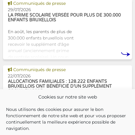
Tam-Tam apporte une réponse
Voir cette news
Communiqués de presse
concrète avec une formation
29/07/2026
dest
LA PRIME SCOLAIRE VERSÉE POUR PLUS DE 300.000
ENFANTS BRUXELLOIS
En août, les parents de plus de
300.000 enfants bruxellois vont
recevoir le supplément d'âge
annuel (anciennement prime
de rentrée scolaire). Un coup
de pouce pour les aider à bien
Voir cette news
commencer la
Communiqués de presse
22/07/2026
ALLOCATIONS FAMILIALES : 128.222 ENFANTS
BRUXELLOIS ONT BÉNÉFICIÉ D’UN SUPPLÉMENT
SOCIAL EN 2025
Cookies sur notre site web
En décembre 2025, 304.966
Nous utilisons des cookies pour assurer le bon
enfants bruxellois avaient droit
fonctionnement de notre site web et pour vous proposer
aux allocations familiales.
continuellement la meilleure expérience possible de
Parmi eux, 128.222
navigation.
bénéficiaient également d’un