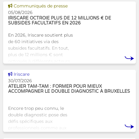
alternative innovante et
Voir cette news
Communiqués de presse
humaine aux structures
05/08/2026
d’hébergement traditionnel
IRISCARE OCTROIE PLUS DE 12 MILLIONS € DE
SUBSIDES FACULTATIFS EN 2026
En 2026, Iriscare soutient plus
de 60 initiatives via des
subsides facultatifs. En tout,
plus de 12 millions € sont
octroyés à différents acteurs
bruxellois afin de soutenir leur
Voir cette news
travail au serv
Iriscare
30/07/2026
ATELIER TAM-TAM : FORMER POUR MIEUX
ACCOMPAGNER LE DOUBLE DIAGNOSTIC À BRUXELLES
Encore trop peu connu, le
double diagnostic pose des
défis spécifiques aux
professionnels comme aux
proches. À Bruxelles, l’Atelier