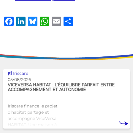
Facebook
LinkedIn
Bluesky
WhatsApp
Email
Share
Voir cette news
Iriscare
05/08/2026
VICEVERSA HABITAT : L’ÉQUILIBRE PARFAIT ENTRE
ACCOMPAGNEMENT ET AUTONOMIE
Iriscare finance le projet
d'habitat partagé et
accompagné ViceVersa
HABITAT. Une maison à
Bruxelles qui proposera une