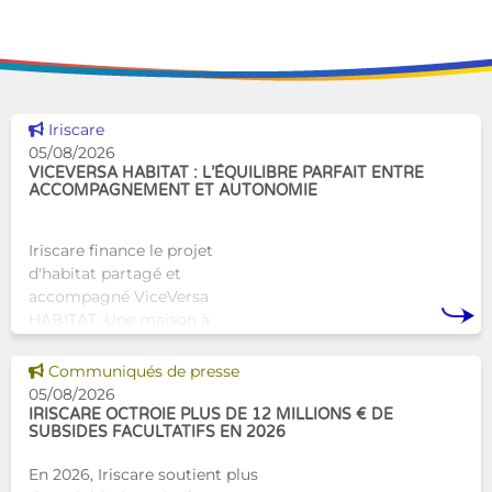
Voir cette news
Iriscare
05/08/2026
VICEVERSA HABITAT : L’ÉQUILIBRE PARFAIT ENTRE
ACCOMPAGNEMENT ET AUTONOMIE
Iriscare finance le projet
d'habitat partagé et
accompagné ViceVersa
HABITAT. Une maison à
Bruxelles qui proposera une
alternative innovante et
Voir cette news
Communiqués de presse
humaine aux structures
05/08/2026
d’hébergement traditionnel
IRISCARE OCTROIE PLUS DE 12 MILLIONS € DE
SUBSIDES FACULTATIFS EN 2026
En 2026, Iriscare soutient plus