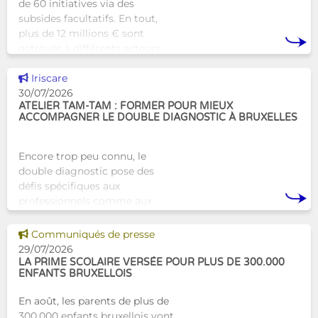
de 60 initiatives via des
subsides facultatifs. En tout,
plus de 12 millions € sont
octroyés à différents acteurs
bruxellois afin de soutenir leur
Voir cette news
travail au serv
Iriscare
30/07/2026
ATELIER TAM-TAM : FORMER POUR MIEUX
ACCOMPAGNER LE DOUBLE DIAGNOSTIC À BRUXELLES
Encore trop peu connu, le
double diagnostic pose des
défis spécifiques aux
professionnels comme aux
proches. À Bruxelles, l’Atelier
Tam-Tam apporte une réponse
Voir cette news
Communiqués de presse
concrète avec une formation
29/07/2026
dest
LA PRIME SCOLAIRE VERSÉE POUR PLUS DE 300.000
ENFANTS BRUXELLOIS
En août, les parents de plus de
300.000 enfants bruxellois vont