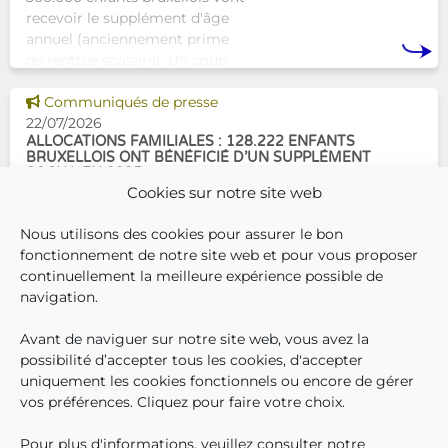
recevoir le supplément d'âge
annuel (anciennement prime
de rentrée scolaire). Un coup
de pouce pour les aider à bien
Voir cette news
commencer la
Communiqués de presse
22/07/2026
ALLOCATIONS FAMILIALES : 128.222 ENFANTS
BRUXELLOIS ONT BÉNÉFICIÉ D’UN SUPPLÉMENT
SOCIAL EN 2025
Cookies sur notre site web
En décembre 2025, 304.966
Nous utilisons des cookies pour assurer le bon
enfants bruxellois avaient droit
fonctionnement de notre site web et pour vous proposer
aux allocations familiales.
continuellement la meilleure expérience possible de
Parmi eux, 128.222
navigation.
bénéficiaient également d’un
supplément social en plus du
Avant de naviguer sur notre site web, vous avez la
SUIVEZ-N
TROUV
T
QUI SOMMES-NOUS ?
montant de base de leurs all
possibilité d’accepter tous les cookies, d'accepter
TRAVAILLER CHEZ NOUS
uniquement les cookies fonctionnels ou encore de gérer
TOUTES LES NEWS
vos préférences. Cliquez pour faire votre choix.
TRANSPARENCE
CONTACTEZ-NOUS
Pour plus d'informations, veuillez consulter notre