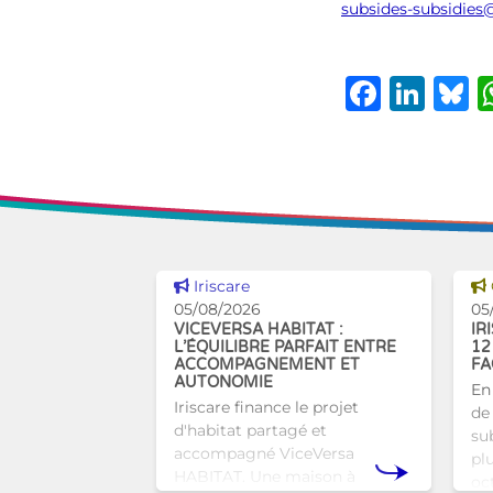
subsides-subsidies@
Faceb
Lin
B
Voir cette news
Iriscare
05/08/2026
05
VICEVERSA HABITAT :
IR
L’ÉQUILIBRE PARFAIT ENTRE
12
ACCOMPAGNEMENT ET
FA
AUTONOMIE
En
Iriscare finance le projet
de 
d'habitat partagé et
sub
accompagné ViceVersa
pl
HABITAT. Une maison à
oc