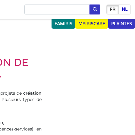
NL
FR
Chercher
FAMIRIS
MYIRISCARE
PLAINTES
ON DE
S
s projets de
création
. Plusieurs types de
n,
dences-services) en