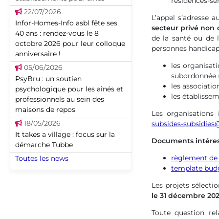
résidences-ser
22/07/2026
L’appel s’adresse 
Infor-Homes-Info asbl fête ses
secteur privé non 
40 ans : rendez-vous le 8
de la santé ou de l
octobre 2026 pour leur colloque
personnes handicap
anniversaire !
les organisat
05/06/2026
subordonnée 
PsyBru : un soutien
les association
psychologique pour les aînés et
les établissem
professionnels au sein des
maisons de repos
Les organisations 
18/05/2026
subsides-subsidies@
It takes a village : focus sur la
Documents intéres
démarche Tubbe
règlement de l
Toutes les news
template budg
Les projets sélect
le 31 décembre 20
Toute question rel