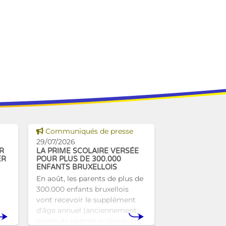
Voir cette news
Communiqués de presse
29/07/2026
R
LA PRIME SCOLAIRE VERSÉE
ER
POUR PLUS DE 300.000
ENFANTS BRUXELLOIS
En août, les parents de plus de
300.000 enfants bruxellois
vont recevoir le supplément
d'âge annuel (anciennement
prime de rentrée scolaire). Un