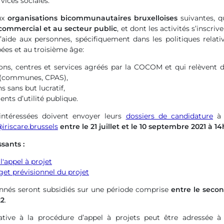
vices sociales.
aux
organisations bicommunautaires bruxelloises
suivantes, q
commercial et au secteur public
, et dont les activités s’inscri
’aide aux personnes, spécifiquement dans les politiques relativ
ées et au troisième âge:
ions, centres et services agréés par la COCOM et qui relèvent 
(communes, CPAS),
s sans but lucratif,
ents d’utilité publique.
intéressées doivent envoyer leurs
dossiers de candidature
à I
iriscare.brussels
entre le 21 juillet et le 10 septembre 2021 à 1
sants :
'appel à projet
et prévisionnel du projet
ionnés seront subsidiés sur une période comprise
entre le seco
22
.
ative à la procédure d’appel à projets peut être adressée à I