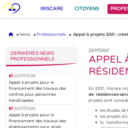
IRISCARE
CITOYENS
PROFE
Accueil
News
Professionnels
Appel à projets 2021 : créa
23/07/2021
DERNIÈRES NEWS
APPEL 
PROFESSIONNELS
RÉSIDE
22/07/2026
Appel à projets pour le
financement des travaux des
En 2021, Iriscare o
centres pour personnes
de résidences-serv
handicapées
projets sont consid
22/07/2026
les études de f
Appel à projets pour le
les projets d’
financement des travaux des
la transform
établissements pour aînés