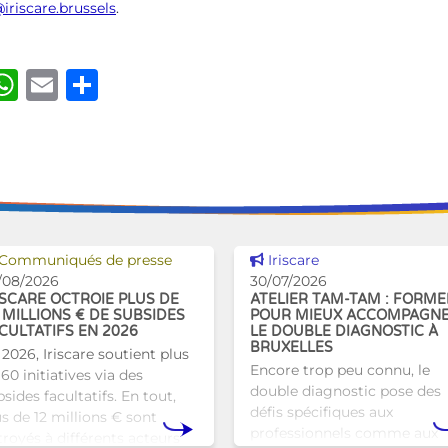
iriscare.brussels
.
ook
kedIn
luesky
WhatsApp
Email
Share
Voir cette news
Voir cette news
Communiqués de presse
Iriscare
/08/2026
30/07/2026
ISCARE OCTROIE PLUS DE
ATELIER TAM-TAM : FORME
 MILLIONS € DE SUBSIDES
POUR MIEUX ACCOMPAGN
CULTATIFS EN 2026
LE DOUBLE DIAGNOSTIC À
BRUXELLES
 2026, Iriscare soutient plus
Encore trop peu connu, le
60 initiatives via des
double diagnostic pose des
sides facultatifs. En tout,
défis spécifiques aux
us de 12 millions € sont
professionnels comme aux
troyés à différents acteurs