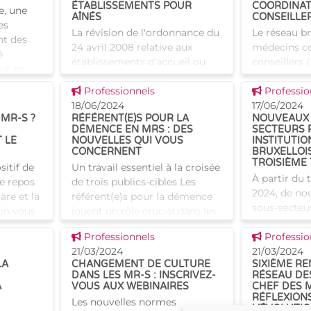
ÉTABLISSEMENTS POUR
COORDINAT
e, une
AÎNÉS
CONSEILLE
es
La révision de l'ordonnance du
Le réseau br
t des
24 avril 2008 relative aux
médecins co
é
établissements d'accueil ou
conseillers 
ur en
d'hébergement pour
juillet sa t
le
Voir cette news
Voir cette
personnes âgées a permis,
Professionnels
Au program
Professio
entre autres, d'instaurer un
18/06/2024
d'actualité :
17/06/2024
 MR-S ?
RÉFÉRENT(E)S POUR LA
NOUVEAUX 
nouveau régime de sanctions
Les nouvell
DÉMENCE EN MRS : DES
SECTEURS 
admin
 LE
NOUVELLES QUI VOUS
INSTITUTIO
CONCERNENT
BRUXELLOIS
TROISIÈME
sitif de
Un travail essentiel à la croisée
À partir du 
e repos
de trois publics-cibles Les
2024, de no
care et la
référent(e)s pour la démence
sous-secteur
in vous
jouent un rôle crucial dans les
dans la déc
vec des
maisons de repos et de soins
Voir cette news
Voir cette
Professionnels
trimestriel
Professio
isons de
(MRS), offrant un soutien
21/03/2024
certaines in
21/03/2024
spécialisé
LA
CHANGEMENT DE CULTURE
SIXIÈME R
établies à B
DANS LES MR-S : INSCRIVEZ-
RÉSEAU DES
A
VOUS AUX WEBINAIRES
CHEF DES 
RÉFLEXION
Les nouvelles normes
L’ÉVOLUTIO