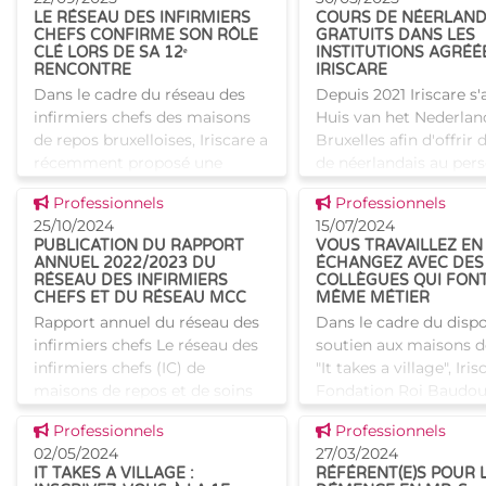
LE RÉSEAU DES INFIRMIERS
COURS DE NÉERLAND
CHEFS CONFIRME SON RÔLE
GRATUITS DANS LES
CLÉ LORS DE SA 12ᵉ
INSTITUTIONS AGRÉÉ
RENCONTRE
IRISCARE
Dans le cadre du réseau des
Depuis 2021 Iriscare s'
infirmiers chefs des maisons
Huis van het Nederlan
de repos bruxelloises, Iriscare a
Bruxelles afin d'offrir
récemment proposé une
de néerlandais au per
formation de trois jours
des maisons de repos 
Voir cette news
Voir cette news
Professionnels
Professionnels
animée par la PAQS
soins) de la Région de
25/10/2024
15/07/2024
(Plateforme pour
Bruxelles-Capitale. L'o
PUBLICATION DU RAPPORT
VOUS TRAVAILLEZ EN
l'amélioration de la
ANNUEL 2022/2023 DU
ÉCHANGEZ AVEC DES
RÉSEAU DES INFIRMIERS
COLLÈGUES QUI FONT
CHEFS ET DU RÉSEAU MCC
MÊME MÉTIER
Rapport annuel du réseau des
Dans le cadre du dispo
infirmiers chefs Le réseau des
soutien aux maisons d
infirmiers chefs (IC) de
"It takes a village", Iris
maisons de repos et de soins
Fondation Roi Baudou
agréées par Iriscare a pour
invitent à échanger a
Voir cette news
Voir cette news
Professionnels
Professionnels
objectif principal de pérenniser
collègues d'autres ma
02/05/2024
27/03/2024
la collaboration
repos (et de
IT TAKES A VILLAGE :
RÉFÉRENT(E)S POUR 