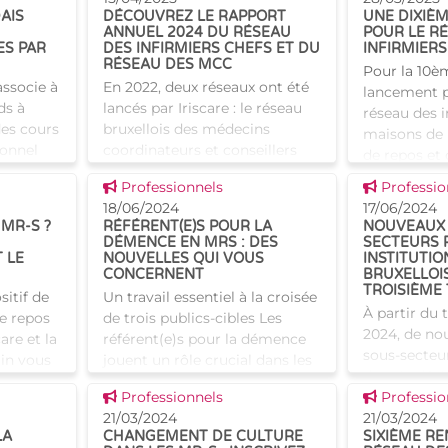
AIS
DÉCOUVREZ LE RAPPORT
UNE DIXIÈ
ANNUEL 2024 DU RÉSEAU
POUR LE R
ES PAR
DES INFIRMIERS CHEFS ET DU
INFIRMIERS
RÉSEAU DES MCC
Pour la 10è
associe à
En 2022, deux réseaux ont été
lancement pa
ds à
lancés par Iriscare : le réseau
réseau des i
 des cours
bruxellois des médecins
maisons de 
sonnel
coordinateurs et conseillers
de repos et 
(et de
(MCC) et le réseau d’infirmiers
bruxelloises 
Voir cette news
Voir cette
Professionnels
Professio
en chef des maisons de repos
programme d
18/06/2024
17/06/2024
et maisons de
 MR-S ?
RÉFÉRENT(E)S POUR LA
NOUVEAUX 
DÉMENCE EN MRS : DES
SECTEURS 
 LE
NOUVELLES QUI VOUS
INSTITUTIO
CONCERNENT
BRUXELLOIS
TROISIÈME
sitif de
Un travail essentiel à la croisée
À partir du 
e repos
de trois publics-cibles Les
2024, de no
care et la
référent(e)s pour la démence
sous-secteur
in vous
jouent un rôle crucial dans les
dans la déc
vec des
maisons de repos et de soins
Voir cette news
Voir cette
Professionnels
trimestriel
Professio
isons de
(MRS), offrant un soutien
21/03/2024
certaines in
21/03/2024
spécialisé
LA
CHANGEMENT DE CULTURE
SIXIÈME R
établies à B