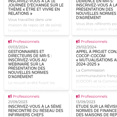
INSCRIVEZ-VOUS À LA 1E
DÉMENCE EN MR-S:
JOURNÉE D’ÉCHANGE SUR LE
INSCRIVEZ-VOUS À L
THÈME « ÊTRE ET VIVRE EN
PRÉSENTATION DES
RELATIONS »
NOUVELLES NORMES
D’AGRÉMENT
Vous travaillez dans une
Vous êtes référents po
maison de repos (et de soins)
démence au sein d'un
bruxelloise ? Vous souhaitez
de repos (et de soins) 
vous enrichir des pratiques
Inscrivez-vous à la
Voir cette news
Voir cette news
innovantes appliquées dans
Professionnels
Professionnels
présentation des nouv
d'autres maisons de repos ?
01/03/2024
29/02/2024
normes d'agrément q
GESTIONNAIRES ET
APPEL À PROJET CON
Dans le cadre du dispositif
DIRECTEURS DE MR-S :
COCOF-COCOM
touchent directement 
INSCRIVEZ-VOUS AU
« MUTUALISATIONS 
référents p
WEBINAIRE SUR LA
2024-2025 »
PRÉSENTATION DES
La Commission
NOUVELLES NORMES
communautaire frança
D’AGRÉMENT
(COCOF) et la Commi
Le nouvel arrêté fixant les
communautaire com
normes d'agrément auxquelles
(COCOM) lancent un a
doivent répondre les
Voir cette news
Voir cette news
Professionnels
Professionnels
projet conjoint pour l
établissements pour aînés a
21/09/2023
13/09/2023
secteurs du non marc
été adopté par le Collège réuni
INSCRIVEZ-VOUS À LA 5ÈME
ETUDE SUR LA RÉVIS
Cet appel à projet inéd
de la Commission
RENCONTRE DU RÉSEAU DES
NORMES DE FINANC
INFIRMIERS CHEFS
DES MAISONS DE RE
communautaire commune. Il