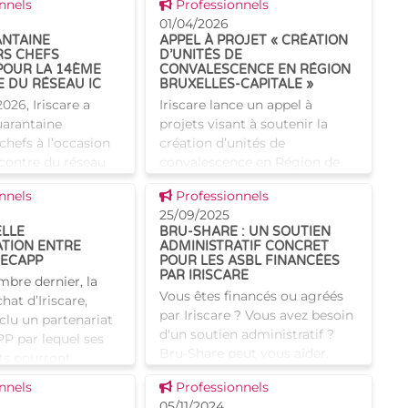
 news
Voir cette news
ntion INAMI. Le
nnels
Professionnels
uie sur un réseau
01/04/2026
NTAINE
APPEL À PROJET « CRÉATION
gues et
RS CHEFS
D’UNITÉS DE
POUR LA 14ÈME
CONVALESCENCE EN RÉGION
 DU RÉSEAU IC
BRUXELLES-CAPITALE »
026, Iriscare a
Iriscare lance un appel à
uarantaine
projets visant à soutenir la
 chefs à l’occasion
création d’unités de
ncontre du réseau
convalescence en Région de
rs chefs des
Bruxelles-Capitale, en
 news
Voir cette news
nnels
Professionnels
repos et des
collaboration avec l’INAMI.Il a
25/09/2025
repos et de soins
pour objectif de soulager les
LLE
BRU-SHARE : UN SOUTIEN
h�
TION ENTRE
ADMINISTRATIF CONCRET
HECAPP
POUR LES ASBL FINANCÉES
PAR IRISCARE
mbre dernier, la
Vous êtes financés ou agréés
hat d’Iriscare,
par Iriscare ? Vous avez besoin
nclu un partenariat
d'un soutien administratif ?
PP par lequel ses
Bru-Share peut vous aider.
ts pourront
Bru-Share, qu'est-ce que c'est
des marchés de
 news
Voir cette news
nnels
Professionnels
? Il s'agit d'un groupement
ous n
05/11/2024