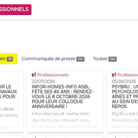
SSIONNELS
els
Communiqués de presse
Toutes
75
130
326
Voir cette news
Voir cette
Professionnels
Professio
22/07/2026
05/06/2026
UR LE
INFOR-HOMES-INFO ASBL
PSYBRU : U
RAVAUX
FÊTE SES 40 ANS : RENDEZ-
PSYCHOLOG
S POUR
VOUS LE 8 OCTOBRE 2026
AÎNÉS ET 
POUR LEUR COLLOQUE
AU SEIN DE
ANNIVERSAIRE !
REPOS
, deux
Infor-Homes et Home Info :
PsyBru est l
nt entrés
des noms qui doivent sans
bruxellois d
doute vous dire quelque chose.
psychologiq
nés. Ils
Et pour cause, l’asbl, subsidiée
ligne, organ
tructures