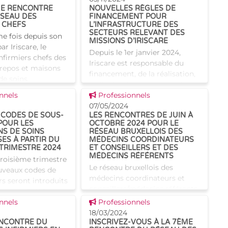
d’employeurs l
ME RENCONTRE
NOUVELLES RÈGLES DE
ÉSEAU DES
FINANCEMENT POUR
 CHEFS
L’INFRASTRUCTURE DES
SECTEURS RELEVANT DES
me fois depuis son
MISSIONS D’IRISCARE
r Iriscare, le
Depuis le 1er janvier 2024,
nfirmiers chefs des
Iriscare est responsable du
repos et maisons
financement, de la réalisation,
de soins
de l'exécution des calendriers
s’est réuni. Au
 news
Voir cette news
nnels
des investissements, ainsi que
Professionnels
e la rencontre d
du suivi des dossiers relatifs
07/05/2024
CODES DE SOUS-
LES RENCONTRES DE JUIN À
aux infrastructu
POUR LES
OCTOBRE 2024 POUR LE
NS DE SOINS
RÉSEAU BRUXELLOIS DES
ES À PARTIR DU
MÉDECINS COORDINATEURS
 TRIMESTRE 2024
ET CONSEILLERS ET DES
MÉDECINS RÉFÉRENTS
troisième trimestre
Le réseau bruxellois des
uveaux codes de
médecins coordinateurs et
s seront introduits
conseillers/médecins référents
laration ONSS
est plus que jamais actif ! Deux
 news
Voir cette news
le (DmfA) pour
nnels
Professionnels
réunions ont eu lieu en janvier
stitutions de soins
18/03/2024
et mars 2024, dont les thèmes
ENCONTRE DU
INSCRIVEZ-VOUS À LA 7ÈME
ruxelles