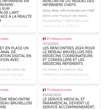
 INFIRMIERS EN
RENCONTRE DU RÉSEAU DES
couvraient l
MR/MRS :
INFIRMIERS CHEFS
S SUR
Vous êtes infirmier(e)s en chef
N DE L’ART
dans une maison de repos
FACE À LA RÉALITÉ
N
bruxelloise ? Inscrivez-vous
sans tarder à la 7ème
r 2024, la maison
rencontre du réseau des
 maison de repos et
infirmiers en chef des maisons
R/MRS) La Cerisaie
 news
Voir cette news
nnels
Professionnels
de repos (MR) et maisons de
 a été le lieu
11/12/2023
e la 6ème rencontre
ET EN PLACE UN
LES RENCONTRES 2024 POUR
s infirmiers en
ANAL DE
LE RÉSEAU BRUXELLOIS DES
TION DIGITAL EN
MÉDECINS COORDINATEURS
R/MRS.
TION AVEC
ET CONSEILLERS ET LES
MÉDECINS RÉFÉRENTS
ions de soins de
Le réseau bruxellois des
s par Iriscare
médecins coordinateurs et
ormais introduire
conseillers (MCC) reste actif !
ndes
Plusieurs réunions sont
 news
Voir cette news
ions et d'agrément
nnels
planifiées pour 2024, avec des
Professionnels
igitale via
thèmes d'actualité. Ces
25/05/2023
IÈME RENCONTRE
LE SERVICE MÉDICAL ET
te évolution
rencontres donnent l'occasio
ÉSEAU BRUXELLOIS
PARAMÉDICAL DEVIENT LE
INS
SERVICE ACCOMPAGNEMENT,