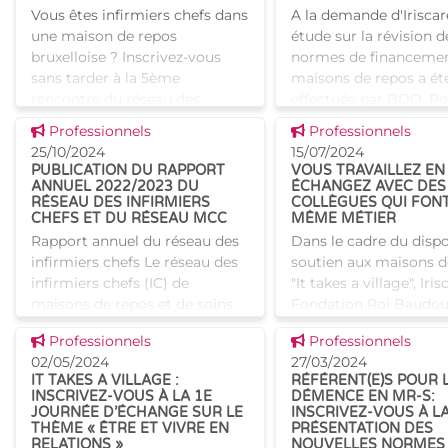
Vous êtes infirmiers chefs dans
A la demande d'Iriscar
entrer
une maison de repos
étude sur la révision d
bruxelloise ? Inscrivez-vous
normes de financemen
sans tarder à la 5ème
maisons de repos a ét
rencontre du réseau des
effectuée par BDO. Po
infirmiers chefs des maisons
savoir plus, consultez 
Voir cette news
Voir cette news
Professionnels
Professionnels
de repos (MR) et maisons de
rapport final "".
25/10/2024
15/07/2024
repos et de
PUBLICATION DU RAPPORT
VOUS TRAVAILLEZ EN
ANNUEL 2022/2023 DU
ÉCHANGEZ AVEC DES
RÉSEAU DES INFIRMIERS
COLLÈGUES QUI FONT
CHEFS ET DU RÉSEAU MCC
MÊME MÉTIER
Rapport annuel du réseau des
Dans le cadre du dispo
infirmiers chefs Le réseau des
soutien aux maisons d
infirmiers chefs (IC) de
"It takes a village", Iris
maisons de repos et de soins
Fondation Roi Baudou
agréées par Iriscare a pour
invitent à échanger a
Voir cette news
Voir cette news
Professionnels
Professionnels
objectif principal de pérenniser
collègues d'autres ma
02/05/2024
27/03/2024
la collaboration
repos (et de
IT TAKES A VILLAGE :
RÉFÉRENT(E)S POUR 
INSCRIVEZ-VOUS À LA 1E
DÉMENCE EN MR-S:
JOURNÉE D’ÉCHANGE SUR LE
INSCRIVEZ-VOUS À L
THÈME « ÊTRE ET VIVRE EN
PRÉSENTATION DES
RELATIONS »
NOUVELLES NORMES