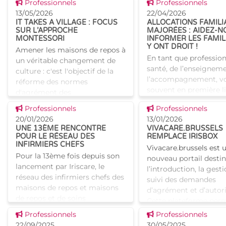
Voir cette news
Voir cette news
Professionnels
Professionnels
projets peuvent porter sur des
des établissements pou
13/05/2026
22/04/2026
transformations, des
d'une part la
IT TAKES A VILLAGE : FOCUS
ALLOCATIONS FAMILI
SUR L’APPROCHE
MAJORÉES : AIDEZ-N
MONTESSORI
INFORMER LES FAMIL
Y ONT DROIT !
Amener les maisons de repos à
En tant que profession
un véritable changement de
santé, de l’enseignem
culture : c'est l'objectif de la
l’accompagnement, vo
réforme des normes
souvent en première l
d'agrément des
pour repérer les situa
établissements pour aînés
Voir cette news
Voir cette news
Professionnels
Professionnels
un enfant ou une famil
bruxellois. Pour accompagner
20/01/2026
13/01/2026
besoin d’un s
les maisons d
UNE 13ÈME RENCONTRE
VIVACARE.BRUSSELS
POUR LE RÉSEAU DES
REMPLACE IRISBOX
INFIRMIERS CHEFS
Vivacare.brussels est 
Pour la 13ème fois depuis son
nouveau portail destin
lancement par Iriscare, le
l’introduction, la gesti
réseau des infirmiers chefs des
suivi des demandes
maisons de repos et maisons
d’agrément et d’autori
de repos et de soins
Cette plateforme per
bruxelloises s’est réuni. Au
simplifier les processu
Voir cette news
Voir cette news
Professionnels
Professionnels
programme de la rencontre,
22/09/2025
30/05/2025