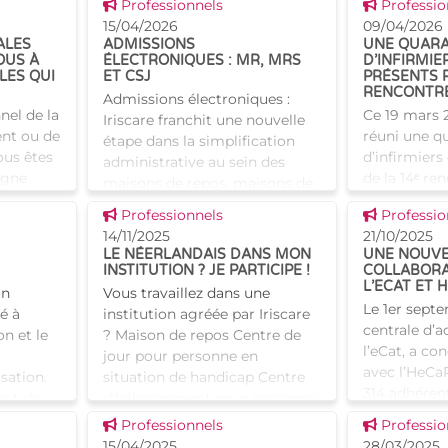
Voir cette news
Voir cette
par Iriscare, s’est imposée au fil
Professionnels
d’une conve
Professio
r aînés,
des années comme un acteur
15/04/2026
projet s’app
09/04/2026
ALES
ADMISSIONS
UNE QUARA
incontournabl
de psycholo
OUS À
ÉLECTRONIQUES : MR, MRS
D’INFIRMIE
d’orthopéda
LES QUI
ET CSJ
PRÉSENTS 
RENCONTRE
Admissions électroniques :
nel de la
Ce 19 mars 2
Iriscare franchit une nouvelle
ent ou de
réuni une q
étape dans la simplification
us êtes
d’infirmiers
administrative au sein des
igne
de la 14ᵉ re
maisons de repos, maisons de
tions où
des infirmie
repos et de soins et centres de
Voir cette news
Voir cette
Professionnels
Professio
le a
maisons de 
soins de jour bruxello
14/11/2025
21/10/2025
maisons de 
LE NÉERLANDAIS DANS MON
UNE NOUVE
INSTITUTION ? JE PARTICIPE !
COLLABORA
L’ECAT ET 
un
Vous travaillez dans une
Le 1er septe
é à
institution agréée par Iriscare
centrale d’ac
on et le
? Maison de repos Centre de
l’eCat, a co
jour pour personne en
avec l’HeCa
sation.
situation de handicap Centre
314 adhéren
met de
d'hébergement pour personne
bénéficier 
s ad
en situation de handic
Voir cette news
Voir cette
Professionnels
Professio
l'HeCaPP. N
15/04/2025
28/03/2025