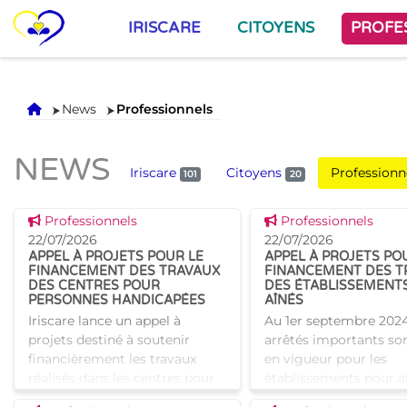
IRISCARE
CITOYENS
PROFE
Accueil
News
Professionnels
NEWS
Iriscare
Citoyens
Professionn
101
20
Voir cette news
Voir cette news
Professionnels
Professionnels
22/07/2026
22/07/2026
APPEL À PROJETS POUR LE
APPEL À PROJETS PO
FINANCEMENT DES TRAVAUX
FINANCEMENT DES T
DES CENTRES POUR
DES ÉTABLISSEMENT
PERSONNES HANDICAPÉES
AÎNÉS
Iriscare lance un appel à
Au 1er septembre 2024
projets destiné à soutenir
arrêtés importants so
financièrement les travaux
en vigueur pour les
réalisés dans les centres pour
établissements pour aî
personnes handicapées. Les
visent, pour les infras