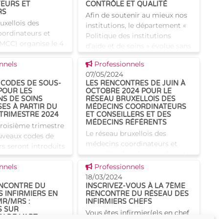
EURS ET
CONTRÔLE ET QUALITÉ
RS
Afin de soutenir au mieux nos
uxellois des
institutions, le département «
ordinateurs et
Politique des institutions
(MCC) organise le 4
d’aide et de soins » évolue sans
roisième rencontre.
cesse. C'est dans cet esprit que
 news
Voir cette news
me, un sujet
nnels
Professionnels
son service médical et
 l'avenir des MCC.
07/05/2024
paramédical de
CODES DE SOUS-
LES RENCONTRES DE JUIN À
es compétence
POUR LES
OCTOBRE 2024 POUR LE
NS DE SOINS
RÉSEAU BRUXELLOIS DES
ES À PARTIR DU
MÉDECINS COORDINATEURS
 TRIMESTRE 2024
ET CONSEILLERS ET DES
MÉDECINS RÉFÉRENTS
troisième trimestre
Le réseau bruxellois des
uveaux codes de
médecins coordinateurs et
s seront introduits
conseillers/médecins référents
laration ONSS
est plus que jamais actif ! Deux
 news
Voir cette news
le (DmfA) pour
nnels
Professionnels
réunions ont eu lieu en janvier
stitutions de soins
18/03/2024
et mars 2024, dont les thèmes
ENCONTRE DU
INSCRIVEZ-VOUS À LA 7ÈME
ruxelles
 INFIRMIERS EN
RENCONTRE DU RÉSEAU DES
couvraient l
MR/MRS :
INFIRMIERS CHEFS
S SUR
Vous êtes infirmier(e)s en chef
N DE L’ART