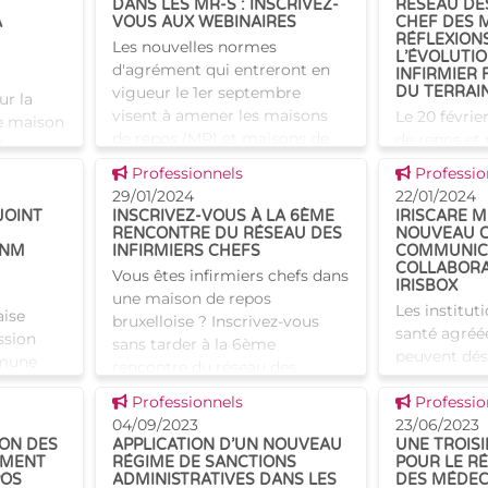
DANS LES MR-S : INSCRIVEZ-
RÉSEAU DES
A
VOUS AUX WEBINAIRES
CHEF DES 
RÉFLEXION
Les nouvelles normes
L’ÉVOLUTIO
d'agrément qui entreront en
INFIRMIER 
vigueur le 1er septembre
DU TERRAI
ur la
visent à amener les maisons
Le 20 févrie
e maison
de repos (MR) et maisons de
de repos et
?
repos et de soins (MRS) vers
de soins (M
Voir cette news
Voir cette
Professionnels
Professio
un changement de culture
à Schaerbeek
elles
29/01/2024
22/01/2024
dans l'accuei
d'accueil d
ui
JOINT
INSCRIVEZ-VOUS À LA 6ÈME
IRISCARE M
du réseau de
RENCONTRE DU RÉSEAU DES
NOUVEAU C
les
ANM
INFIRMIERS CHEFS
COMMUNICA
chef des M
COLLABORA
Vous êtes infirmiers chefs dans
IRISBOX
une maison de repos
Les institut
ise
bruxelloise ? Inscrivez-vous
santé agréée
ssion
sans tarder à la 6ème
peuvent dés
mune
rencontre du réseau des
leurs dema
ppel à
infirmiers chefs des maisons
Voir cette news
Voir cette
Professionnels
d'autorisat
Professio
es
de repos (MR) et maisons de
04/09/2023
de manière d
23/06/2023
hand.
repos et de
ION DES
APPLICATION D’UN NOUVEAU
UNE TROIS
IRISbox. Cet
it vis
EMENT
RÉGIME DE SANCTIONS
POUR LE R
s'inscrit
POS
ADMINISTRATIVES DANS LES
DES MÉDEC