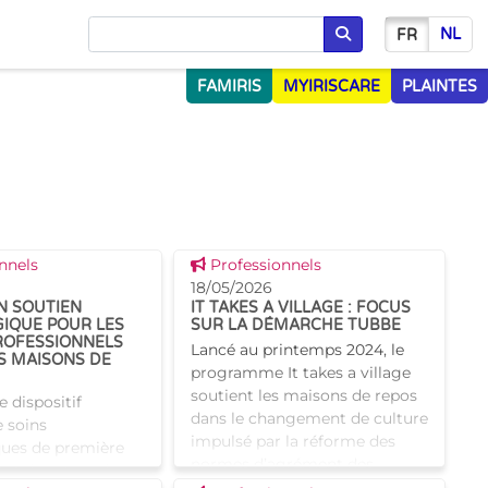
NL
FR
Chercher
FAMIRIS
MYIRISCARE
PLAINTES
 news
Voir cette news
nnels
Professionnels
18/05/2026
N SOUTIEN
IT TAKES A VILLAGE : FOCUS
IQUE POUR LES
SUR LA DÉMARCHE TUBBE
PROFESSIONNELS
Lancé au printemps 2024, le
S MAISONS DE
programme It takes a village
soutient les maisons de repos
e dispositif
dans le changement de culture
e soins
impulsé par la réforme des
ues de première
normes d’agrément des
isé dans le cadre
établissements pour aîné