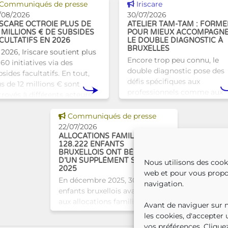
Voir cette news
Voir cette news
Communiqués de presse
Iriscare
/08/2026
30/07/2026
ISCARE OCTROIE PLUS DE
ATELIER TAM-TAM : FORME
 MILLIONS € DE SUBSIDES
POUR MIEUX ACCOMPAGN
CULTATIFS EN 2026
LE DOUBLE DIAGNOSTIC À
BRUXELLES
 2026, Iriscare soutient plus
Encore trop peu connu, le
60 initiatives via des
double diagnostic pose des
sides facultatifs. En tout,
défis spécifiques aux
us de 12 millions € sont
professionnels comme aux
troyés à différents acteurs
proches. À Bruxelles, l’Atelie
xellois afin de soutenir leur
Tam-Tam apporte une répo
Voir cette news
vail au serv
Communiqués de presse
concrète avec une formatio
22/07/2026
dest
ALLOCATIONS FAMILIALES :
128.222 ENFANTS
BRUXELLOIS ONT BÉNÉFICIÉ
D’UN SUPPLÉMENT SOCIAL EN
Nous utilisons des cook
2025
web et pour vous propo
En décembre 2025, 304.966
navigation.
enfants bruxellois avaient droit
aux allocations familiales.
Avant de naviguer sur no
Parmi eux, 128.222
les cookies, d'accepter
bénéficiaient également d’un
vos préférences. Cliquez