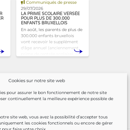
Voir cette news
Communiqués de presse
29/07/2026
R
LA PRIME SCOLAIRE VERSÉE
ER
POUR PLUS DE 300.000
ENFANTS BRUXELLOIS
En août, les parents de plus de
300.000 enfants bruxellois
vont recevoir le supplément
d'âge annuel (anciennement
prime de rentrée scolaire). Un
r
coup de pouce pour les aider à
nse
bien commencer la
n
Cookies sur notre site web
ies pour assurer le bon fonctionnement de notre site
ser continuellement la meilleure expérience possible de
tre site web, vous avez la possibilité d’accepter tous
 uniquement les cookies fonctionnels ou encore de gérer
 pour faire votre choix.