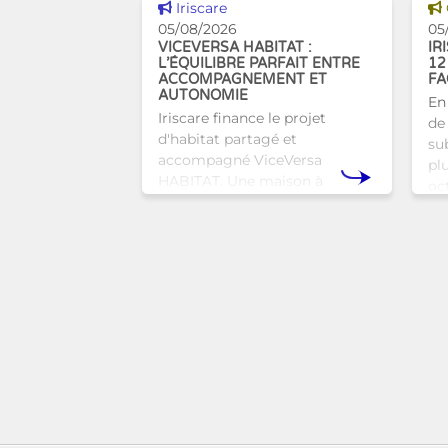
Voir cette news
Iriscare
05/08/2026
05
VICEVERSA HABITAT :
IR
L’ÉQUILIBRE PARFAIT ENTRE
12
ACCOMPAGNEMENT ET
FA
AUTONOMIE
En
Iriscare finance le projet
de 
d'habitat partagé et
sub
accompagné ViceVersa
pl
HABITAT. Une maison à
oc
Bruxelles qui proposera une
bru
alternative innovante et
tra
humaine aux structures
d’hébergement traditionnel