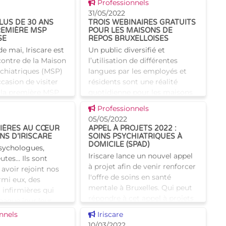
 news
Voir cette news
en présence des ministres
Professionnels
in Maron. Suite à la
Alain Maron, Sven Gatz et
31/05/2022
onavirus, un r
PLUS DE 30 ANS
TROIS WEBINAIRES GRATUITS
d'une représentante du
REMIÈRE MSP
POUR LES MAISONS DE
ministre Be
SE
REPOS BRUXELLOISES
e mai, Iriscare est
Un public diversifié et
ncontre de la Maison
l’utilisation de différentes
ychiatriques (MSP)
langues par les employés et
ccasion de visiter
résidents sont une réalité
t la première MSP
quotidienne pour les maisons
 Voilà un peu plus
de repos bruxelloises. Le
 news
Voir cette news
Professionnels
néerlandais est l'une des n
05/05/2022
MIÈRES AU CŒUR
APPEL À PROJETS 2022 :
NS D’IRISCARE
SOINS PSYCHIATRIQUES À
DOMICILE (SPAD)
sychologues,
Iriscare lance un nouvel appel
utes… Ils sont
à projet afin de venir renforcer
avoir rejoint nos
l'offre de soins en santé
rmi eux, des
mentale à Bruxelles. Qui peut
t infirmières qui
répondre à cet appel à projets
haque jour leur
? Il vise les Initiatives d'Habitati
in de permettre à I
 news
Voir cette news
nnels
Iriscare
10/03/2022