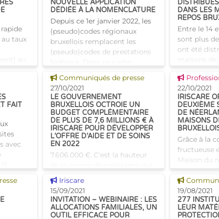
IRES
NOUVELLE APPLICATION
DISTRIBUÉS
ein d
DE
DÉDIÉE À LA NOMENCLATURE
DANS LES 
REPOS BRU
Depuis ce 1er janvier 2022, les
 rapide
Entre le 14 e
(pseudo)codes régionaux
 au taux
sont plus de
bruxellois remplacent les
ont été dist
(pseudo)codes de prestations
ment) au
maisons de 
fédéraux. Dans ce cadre,
 les
maisons de 
Iriscare a développé une
Voir cette news
Voir cette
Communiqués de presse
Professio
maisons
bruxelloises
application en ligne dédiée à l
27/10/2021
22/10/2021
iscar
avec les Ser
ES
LE GOUVERNEMENT
IRISCARE 
T FAIT
BRUXELLOIS OCTROIE UN
DEUXIÈME 
BUDGET COMPLÉMENTAIRE
DE NÉERLA
DE PLUS DE 7,6 MILLIONS € À
MAISONS D
aux
IRISCARE POUR DÉVELOPPER
BRUXELLOI
sites
L’OFFRE D’AIDE ET DE SOINS
Grâce à la 
is avec
EN 2022
fructueuse e
e
7.606.000 €. C'est la hauteur
Maison du n
 15
de la norme de croissance qui
van het Ned
ens
a été attribué à Iriscare par le
Voir cette news
Voir cette
resse
Iriscare
Bruxelles, u
Communiq
nt) et
Collège réuni afin de mettre en
15/09/2021
réussie de c
19/08/2021
œuvre de nouvelles politiques
DE
INVITATION – WEBINAIRE : LES
277 INSTI
a eu lieu e
durant l'année 2022. Un
ALLOCATIONS FAMILIALES, UN
LEUR MATÉ
OUTIL EFFICACE POUR
PROTECTIO
montant qui