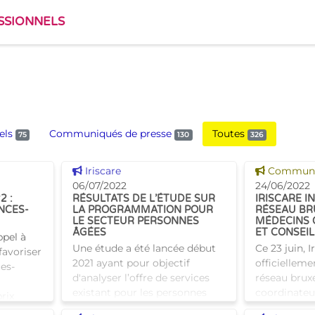
SSIONNELS
els
Communiqués de presse
Toutes
75
130
326
Voir cette news
Voir cette
Iriscare
Communiq
06/07/2022
24/06/2022
2 :
RÉSULTATS DE L’ÉTUDE SUR
IRISCARE I
NCES-
LA PROGRAMMATION POUR
RÉSEAU BR
LE SECTEUR PERSONNES
MÉDECINS 
ÂGÉES
ET CONSEI
pel à
Une étude a été lancée début
Ce 23 juin, I
favoriser
2021 ayant pour objectif
officielleme
ces-
d'analyser l’offre de services
réseau brux
existant pour les personnes
coordinateur
rix
âgées, surtout en terme
(MCC), en p
les liens