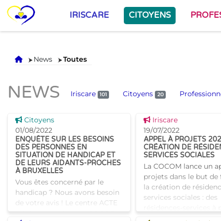
IRISCARE
CITOYENS
PROFE
Accueil
News
Toutes
NEWS
Iriscare
Citoyens
Professionn
101
20
Voir cette news
Voir cette news
Citoyens
Iriscare
01/08/2022
19/07/2022
ENQUÊTE SUR LES BESOINS
APPEL À PROJETS 202
DES PERSONNES EN
CRÉATION DE RÉSIDE
SITUATION DE HANDICAP ET
SERVICES SOCIALES
DE LEURS AIDANTS-PROCHES
La COCOM lance un ap
À BRUXELLES
projets dans le but de 
Vous êtes concerné par le
la création de résiden
handicap ? Nous avons besoin
services sociales : des
de votre avis ! Le centre ACTE
résidences-services à p
a été mandaté par la COCOF
accessibles favorisant 