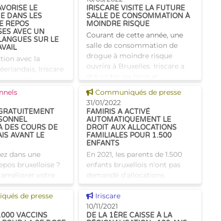
AVORISE LE
IRISCARE VISITE LA FUTURE
E DANS LES
SALLE DE CONSOMMATION À
E REPOS
MOINDRE RISQUE
SES AVEC UN
Courant de cette année, une
LANGUES SUR LE
salle de consommation de
AVAIL
drogue à moindre risque
tion avec la
ouvrira à Bruxelles. Iriscare a
erlandais, Iriscare
été visiter les lieux et
 cours de
rencontrer les équipes qui
 au personnel
 news
Voir cette news
nnels
Communiqués de presse
coordonnent ce projet. L'anné
 des 137 maisons
31/01/2022
de soins
 GRATUITEMENT
FAMIRIS A ACTIVÉ
SONNEL
AUTOMATIQUEMENT LE
 agréées et
À DES COURS DE
DROIT AUX ALLOCATIONS
r Iris
IS AVANT LE
FAMILIALES POUR 1.500
ENFANTS
lez dans une
En 2021, les parents de 1.500
epos bruxelloise ?
enfants bruxellois n'ont pas
 améliorer votre
demandé d'allocations
 ? Nous avons ce
familiales alors qu’ils y avaient
 news
Voir cette news
aut ! En automne
ués de presse
droit. Famiris a activé
Iriscare
urs proposés
automatiquement ce droit
10/11/2021
.000 VACCINS
DE LA 1ÈRE CAISSE À LA
 par Iriscare e
pour ces enfants et a ainsi vers