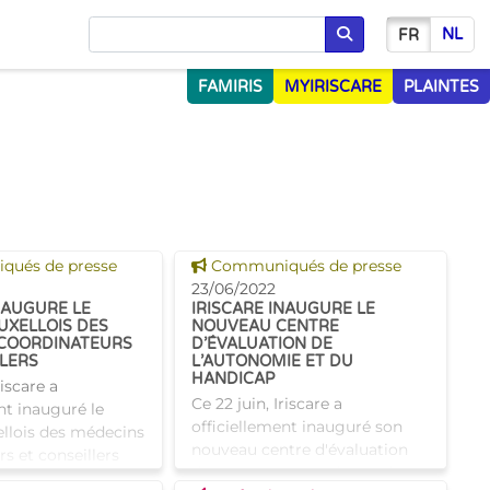
NL
FR
Chercher
FAMIRIS
MYIRISCARE
PLAINTES
 news
Voir cette news
ués de presse
Communiqués de presse
23/06/2022
NAUGURE LE
IRISCARE INAUGURE LE
UXELLOIS DES
NOUVEAU CENTRE
COORDINATEURS
D’ÉVALUATION DE
LLERS
L’AUTONOMIE ET DU
HANDICAP
riscare a
Ce 22 juin, Iriscare a
nt inauguré le
officiellement inauguré son
ellois des médecins
nouveau centre d'évaluation
s et conseillers
de l'autonomie et du handicap
résence du