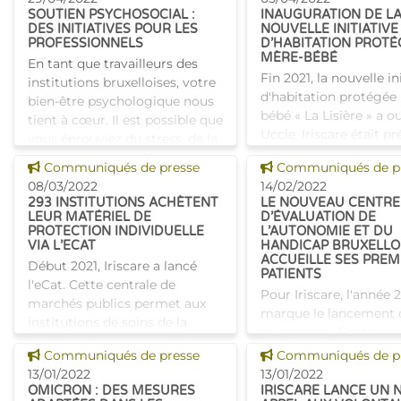
environnement conviv
SOUTIEN PSYCHOSOCIAL :
INAUGURATION DE L
DES INITIATIVES POUR LES
NOUVELLE INITIATIVE
PROFESSIONNELS
D’HABITATION PROTÉ
MÈRE-BÉBÉ
En tant que travailleurs des
Fin 2021, la nouvelle in
institutions bruxelloises, votre
d'habitation protégée
bien-être psychologique nous
bébé « La Lisière » a o
tient à cœur. Il est possible que
Uccle. Iriscare était p
vous éprouviez du stress, de la
31 mars 2022 à l'occas
désorientation, de l’angoisse
Voir cette news
Voir cette news
Communiqués de presse
Communiqués de p
l'inauguration officiell
ou en
08/03/2022
14/02/2022
293 INSTITUTIONS ACHÈTENT
LE NOUVEAU CENTRE
LEUR MATÉRIEL DE
D’ÉVALUATION DE
PROTECTION INDIVIDUELLE
L’AUTONOMIE ET DU
VIA L’ECAT
HANDICAP BRUXELLO
ACCUEILLE SES PREM
Début 2021, Iriscare a lancé
PATIENTS
l'eCat. Cette centrale de
Pour Iriscare, l'année 
marchés publics permet aux
marque le lancement o
institutions de soins de la
du nouveau Centre
Région de Bruxelles-Capitale
d'évaluation de l'auto
Voir cette news
Voir cette news
Communiqués de presse
Communiqués de p
d’acheter directement auprès
du handicap bruxellois
13/01/2022
13/01/2022
de fournisseurs, le maté
février, celui-ci a accue
OMICRON : DES MESURES
IRISCARE LANCE UN 