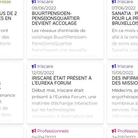
Voir cette news
Voir cette
resse
Iriscare
Iriscare
d’hébergement. Cela
ministre Ala
09/06/2022
07/06/2022
comprend les places en
crise du cor
US DE 2
BUURTPENSIOEN-
SANATIA : 
maisons
ES EN
PENS(I)ONSQUARTIER
POUR LA P
DEVIENT ACCOLAGE
BRUXELLOI
ront
Les réseaux d’entraide de
En ce mois d
r des
voisinage BuurtPensioen-
allé à la re
tions
Pens(i)onsQuartier
de soins ps
franchissent une nouvelle
Sanatia. L'o
 à un
étape importante en devenant
celle qui fu
une association sans but
bruxelloise.
Voir cette news
Voir cette
Iriscare
Iriscare
trative
lucratif indépendante. Le 2 juin
de 30
12/05/2022
11/05/2022
2022, l'ASBL
IRISCARE ÉTAIT PRÉSENT À
DES INFIR
S
L’EUREKA FORUM
DES MISSIO
S
Début mai, Iriscare était
Médecins, p
venance
présent à l'Eureka Forum, une
ergothérape
t
matinée d'échange interactive
nombreux à 
t de
sur les technologies
services. Pa
 dans
innovantes à destination des
infirmiers e
ès aux
maisons de repos et de soins,
apportent c
is le
des services résidentiels
expertise af
Voir cette news
Voir cette
Professionnels
Professio
amiliales.
04/04/2022
24/03/2022