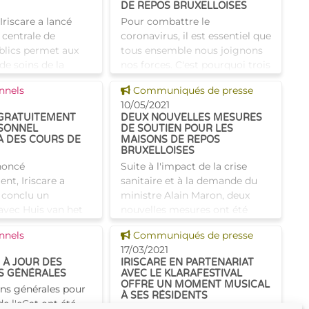
DE REPOS BRUXELLOISES
Iriscare a lancé
Pour combattre le
e centrale de
coronavirus, il est essentiel que
lics permet aux
tous ensemble nous joignons
 de soins de la
nos forces. C'est pourquoi trois
ruxelles-Capitale
mesures sont mises en place
 news
Voir cette news
nnels
Communiqués de presse
irectement auprès
dans les maisons de repos (et
10/05/2021
urs le matér
de soins) bruxelloises afin l
 GRATUITEMENT
DEUX NOUVELLES MESURES
SONNEL
DE SOUTIEN POUR LES
À DES COURS DE
MAISONS DE REPOS
BRUXELLOISES
oncé
Suite à l'impact de la crise
t, Iriscare a
sanitaire et à la demande du
conclu un
ministre Alain Maron, deux
avec Huis van het
nouvelles mesures ont été
(Maison du
décidées afin de soutenir au
 news
Voir cette news
nnels
Communiqués de presse
 à Bruxelles afin
mieux les maisons de repos et
17/03/2021
 une formation en
maisons de repos et de s
E À JOUR DES
IRISCARE EN PARTENARIAT
pour les
S GÉNÉRALES
AVEC LE KLARAFESTIVAL
OFFRE UN MOMENT MUSICAL
ons générales pour
À SES RÉSIDENTS
 de l'eCat ont été