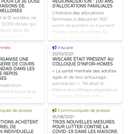
 POUR LA 3E DOSE
RÉGIONALISATION : 100 ANS
MAISONS DE
D’ALLOCATIONS FAMILIALES
XELLOISES
L'histoire des allocations
t le 21 octobre, ce
familiales a débuté en 1921
 12.000 doses, qui
avant de prendre un tournant
ribués dans les
majeur dans les années 30.
repos et les
Depuis, cela n'a cessé
repos et de soins
d'évoluer, notamment avec la
 news
Voir cette news
nnels
Iriscare
 en collaboration
création de l'ONAFTS en 1960,
20/10/2021
vices du C
d
ORGANISE UNE
IRISCARE ÉTAIT PRÉSENT AU
SERIE DE COURS
COLLOQUE D’INFOR-HOMES
NDAIS DANS LES
« La santé mentale des adultes
E REPOS
âgés et de leur entourage :
SES
parlons-en ! ». Tel était le
coopération
thème du colloque organisé ce
ntre Iriscare et la
7 octobre 2021 par Infor-
éerlandais (Huis
Homes et auquel Iriscare a
erlands) à
participé. Comment
 news
Voir cette news
ne première édition
ués de presse
Communiqués de presse
ours de néerlandais
16/08/2021
TUTIONS ACHÈTENT
TROIS NOUVELLES MESURES
n septembre
RIEL DE
POUR LUTTER CONTRE LA
N INDIVIDUELLE
COVID-19 DANS LES MAISONS