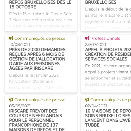
REPOS BRUXELLOISES DÈS LE
BRUXELLOISES
15 OCTOBRE
Depuis le début de la c
Dès le 15 octobre, le Covid Safe
sanitaire, Iriscare dist
Ticket sera obligatoire pour les
régulièrement du maté
visiteurs des maisons de repos
de soutenir les service
(MR) et maisons de repos et de
institutions bruxellois
Voir cette news
Voir cette news
soins (MRS) bruxelloises. Cette
Communiqués de presse
Professionnels
semaine, Iriscare a eff
mesure complète les
10/08/2021
23/07/2021
l'une de ses plu
PRÈS DE 2.000 DEMANDES
APPEL À PROJETS 202
dispositifs déjà
REÇUES APRÈS 6 MOIS DE
CRÉATION DE RÉSIDE
GESTION DE L’ALLOCATION
SERVICES SOCIALES
D’AIDE AUX PERSONNES
En 2021, Iriscare organ
ÂGÉES PAR IRISCARE
appel à projets visant 
Depuis le 1e janvier 2021,
sélectionner et subsid
l'allocation d'aide aux
projets de création de
personnes âgées (APA), est
résidences-services so
gérée par Iriscare. Une
sur le territoire de la 
Voir cette news
Voir cette news
compétence transférée depuis
Communiqués de presse
Communiqués de p
Bruxelles-Capitale. Plu
2014 suite à la 6e réforme de
05/05/2021
02/04/2021
IRISCARE PRÉVOIT DES
10 MAISONS DE REPO
l'Etat, mais dont l'organisme
COURS DE NÉERLANDAIS
SOINS BRUXELLOISES
POUR LE PERSONNEL
LANCENT DANS L’AV
FRANCOPHONE DE 137
TUBBE
MAISONS DE REPOS ET DE