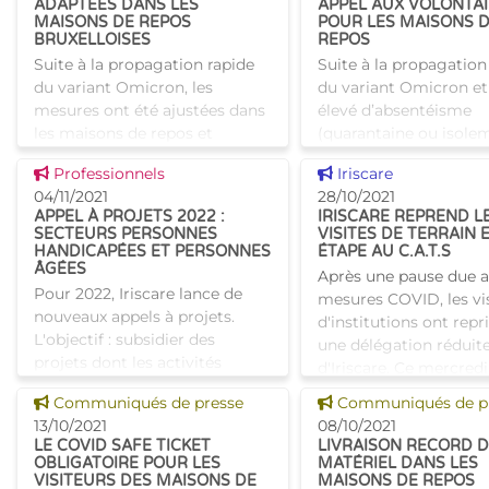
ADAPTÉES DANS LES
APPEL AUX VOLONTA
premiers patients au s
MAISONS DE REPOS
POUR LES MAISONS 
BRUXELLOISES
REPOS
Suite à la propagation rapide
Suite à la propagation
du variant Omicron, les
du variant Omicron et
mesures ont été ajustées dans
élevé d’absentéisme
les maisons de repos et
(quarantaine ou isole
maisons de repos et de soins
sein du personnel dans
Voir cette news
Voir cette news
Professionnels
Iriscare
bruxelloises. En raison de
maisons de repos et 
04/11/2021
28/10/2021
l’augmentation exponentiell
de repos et de soins, Ir
APPEL À PROJETS 2022 :
IRISCARE REPREND L
SECTEURS PERSONNES
VISITES DE TERRAIN E
HANDICAPÉES ET PERSONNES
ÉTAPE AU C.A.T.S
ÂGÉES
Après une pause due 
Pour 2022, Iriscare lance de
mesures COVID, les vi
nouveaux appels à projets.
d'institutions ont repr
L'objectif : subsidier des
une délégation réduit
projets dont les activités
d'Iriscare. Ce mercredi
s’inscrivent dans les secteurs
septembre, Tania Dek
Voir cette news
Voir cette news
Communiqués de presse
Communiqués de p
de la santé ou de l’aide aux
(Fonctionnaire Dirigea
13/10/2021
08/10/2021
personnes, spécifiquem
Anne Otteva
LE COVID SAFE TICKET
LIVRAISON RECORD 
OBLIGATOIRE POUR LES
MATÉRIEL DANS LES
VISITEURS DES MAISONS DE
MAISONS DE REPOS