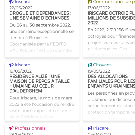
Voir cette news
Voir cette news
et la COCOM pour réaliser une
Iriscare
Communiqués de p
sociaux entre résid
étude sur la situation et les
22/06/2022
13/06/2022
DROGUE ET DÉPENDANCES :
IRISCARE OCTROIE PL
besoins des pers
UNE SEMAINE D’ÉCHANGES
MILLIONS DE SUBSID
2022
Du 26 au 30 septembre 2022,
En 2022, 2.319.156 € se
une semaine exceptionnelle se
octroyés pour finance
tiendra à Bruxelles.
projets via des conven
Coorganisée par la FEDITO
pluriannuelles. Ces
BXL, l'objectif est de répondre
conventions font suite
aux défis contemporains des
important travail de
usages de drogues et
Voir cette news
Voir cette news
Iriscare
Citoyens
simplification adminis
conduites
19/05/2022
19/05/2022
de la gestion
RÉSIDENCE ALIZÉ : UNE
DES ALLOCATIONS
MAISON DE REPOS À TAILLE
FAMILIALES POUR LE
HUMAINE AU CŒUR
ENFANTS UKRAINIEN
D’AUDERGHEM
Les personnes en pro
Pour Iriscare, le mois de mars
d'Ukraine qui disposen
2022 a été l'occasion de rendre
actuellement du statu
visite aux équipes et résidents
protection temporaire
de la Résidence Alizé
notre pays ont un acc
d'Auderghem. Cette maison de
droits sociaux, y compr
Voir cette news
Voir cette news
Professionnels
Iriscare
repos et de soins offre un
droit aux allocations f
29/04/2022
05/04/2022