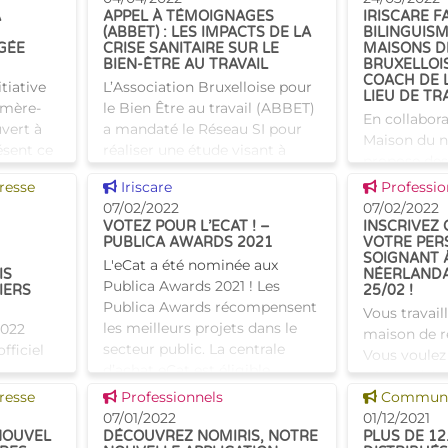
A
APPEL À TÉMOIGNAGES
IRISCARE F
(ABBET) : LES IMPACTS DE LA
BILINGUISM
GÉE
CRISE SANITAIRE SUR LE
MAISONS D
BIEN-ÊTRE AU TRAVAIL
BRUXELLOI
COACH DE 
itiative
L’Association Bruxelloise pour
LIEU DE TR
 mère-
le Bien Être au travail (ABBET)
En collabora
uvert à
a mandaté le Réseau SI pour
Maison du né
résent ce
réaliser une étude visant à
propose des
ion de
identifier les impacts de la
néerlandais
Voir cette news
Voir cette
resse
Iriscare
Professio
e. Ce 3
crise sanitaire sur le bien-être
francophone
07/02/2022
07/02/2022
au tr
de repos et 
VOTEZ POUR L’ECAT ! –
INSCRIVEZ
PUBLICA AWARDS 2021
VOTRE PER
bruxelloises
SOIGNANT 
L'eCat a été nominée aux
financées pa
IS
NÉERLANDA
Publica Awards 2021 ! Les
IERS
25/02 !
Publica Awards récompensent
Vous travail
les meilleurs projets dans le
2022
maison de r
secteur public. La centrale
fficiel
Vous voulez
d’achat eCat est éligible,
néerlandais
notamment pour sa valeur
nomie et
Voir cette news
Voir cette
resse
Professionnels
qu’il vous f
Communiq
ajou
. Ce 10
07/01/2022
2021, les co
01/12/2021
illi ses
NOUVEL
DÉCOUVREZ NOMIRIS, NOTRE
PLUS DE 12
gratuitement