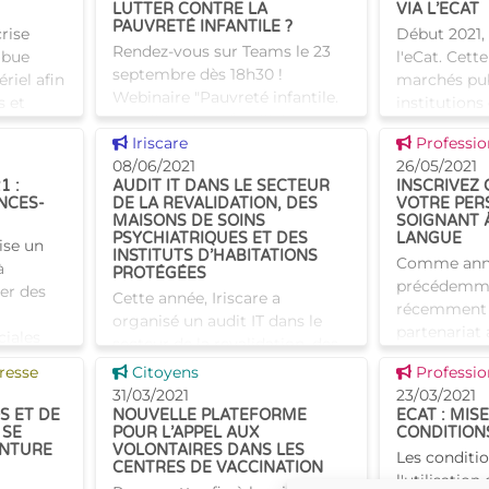
LUTTER CONTRE LA
VIA L’ECAT
PAUVRETÉ INFANTILE ?
rise
Début 2021, 
Rendez-vous sur Teams le 23
ribue
l'eCat. Cett
septembre dès 18h30 !
riel afin
marchés pub
Webinaire "Pauvreté infantile.
s et
institutions
Les allocations familiales, un
es. Cette
Région de B
Voir cette news
Voir cette
outil efficace ?" Avec la
Iriscare
Professio
ectué
d’acheter d
participation de : Bernard
08/06/2021
26/05/2021
de fournisse
1 :
AUDIT IT DANS LE SECTEUR
INSCRIVEZ
Clerfayt, Ministre bru
NCES-
DE LA REVALIDATION, DES
VOTRE PER
MAISONS DE SOINS
SOIGNANT 
PSYCHIATRIQUES ET DES
LANGUE
ise un
INSTITUTS D’HABITATIONS
Comme ann
à
PROTÉGÉES
précédemmen
ier des
Cette année, Iriscare a
récemment 
organisé un audit IT dans le
partenariat 
ciales
secteur de la revalidation, des
Nederlands 
Région
maisons de soins
Voir cette news
Voir cette
resse
Citoyens
Professio
néerlandais)
sie
psychiatriques et des instituts
31/03/2021
23/03/2021
d’organiser
d'habitations protégées. Cet
S ET DE
NOUVELLE PLATEFORME
ECAT : MIS
néerlandais 
 SE
POUR L’APPEL AUX
CONDITION
audit avait pour objectif de c
ENTURE
VOLONTAIRES DANS LES
Les conditi
CENTRES DE VACCINATION
l'utilisation