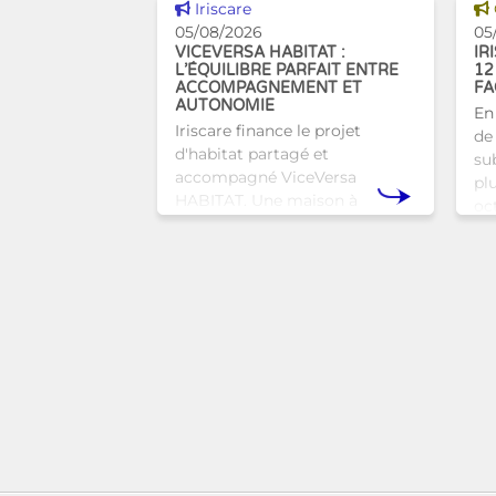
Voir cette news
Iriscare
05/08/2026
05
VICEVERSA HABITAT :
IR
L’ÉQUILIBRE PARFAIT ENTRE
12
ACCOMPAGNEMENT ET
FA
AUTONOMIE
En
Iriscare finance le projet
de 
d'habitat partagé et
sub
accompagné ViceVersa
pl
HABITAT. Une maison à
oc
Bruxelles qui proposera une
bru
alternative innovante et
tra
humaine aux structures
d’hébergement traditionnel