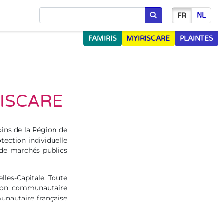
NL
FR
Chercher
FAMIRIS
MYIRISCARE
PLAINTES
RISCARE
oins de la Région de
tection individuelle
 de marchés publics
lles-Capitale. Toute
sion communautaire
nautaire française