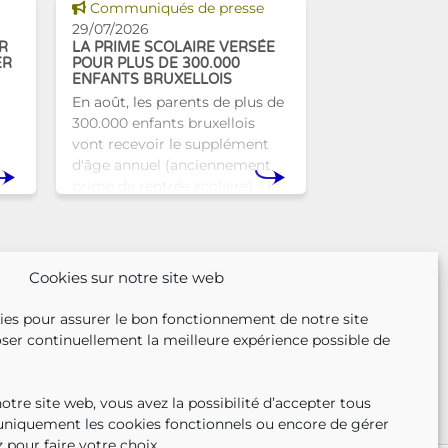
Voir cette news
Communiqués de presse
29/07/2026
R
LA PRIME SCOLAIRE VERSÉE
ER
POUR PLUS DE 300.000
ENFANTS BRUXELLOIS
En août, les parents de plus de
300.000 enfants bruxellois
vont recevoir le supplément
d'âge annuel (anciennement
prime de rentrée scolaire). Un
r
coup de pouce pour les aider à
nse
bien commencer la
n
Cookies sur notre site web
ies pour assurer le bon fonctionnement de notre site
ser continuellement la meilleure expérience possible de
tre site web, vous avez la possibilité d’accepter tous
 uniquement les cookies fonctionnels ou encore de gérer
 pour faire votre choix.