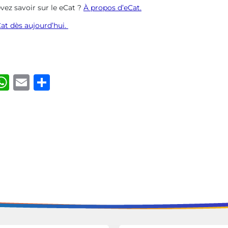
vez savoir sur le eCat ?
À propos d’eCat.
Cat dès aujourd’hui.
ook
kedIn
luesky
WhatsApp
Email
Share