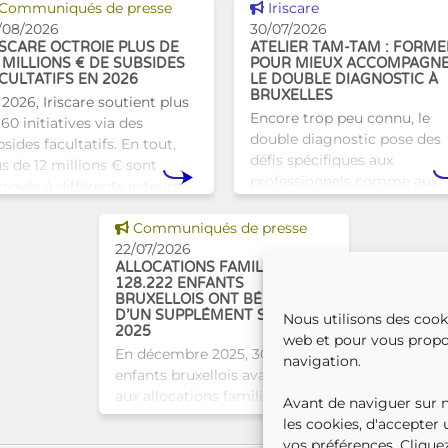
Voir cette news
Voir cette news
Communiqués de presse
Iriscare
/08/2026
30/07/2026
ISCARE OCTROIE PLUS DE
ATELIER TAM-TAM : FORME
 MILLIONS € DE SUBSIDES
POUR MIEUX ACCOMPAGN
CULTATIFS EN 2026
LE DOUBLE DIAGNOSTIC À
BRUXELLES
 2026, Iriscare soutient plus
Encore trop peu connu, le
60 initiatives via des
double diagnostic pose des
sides facultatifs. En tout,
défis spécifiques aux
us de 12 millions € sont
professionnels comme aux
troyés à différents acteurs
proches. À Bruxelles, l’Atelie
xellois afin de soutenir leur
Tam-Tam apporte une répo
Voir cette news
vail au serv
Communiqués de presse
concrète avec une formatio
22/07/2026
dest
ALLOCATIONS FAMILIALES :
128.222 ENFANTS
BRUXELLOIS ONT BÉNÉFICIÉ
D’UN SUPPLÉMENT SOCIAL EN
Nous utilisons des cook
2025
web et pour vous propo
En décembre 2025, 304.966
navigation.
enfants bruxellois avaient droit
aux allocations familiales.
Avant de naviguer sur no
Parmi eux, 128.222
les cookies, d'accepter
bénéficiaient également d’un
vos préférences. Cliquez