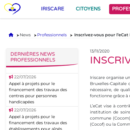
IRISCARE
CITOYENS
PROFE
Accueil
News
Professionnels
Inscrivez-vous pour l’eCat 
13/11/2020
DERNIÈRES NEWS
INSCRI
PROFESSIONNELS
22/07/2026
Iriscare organise u
Appel à projets pour le
Bruxelles-Capitale 
financement des travaux des
nécessaire, de qua
centres pour personnes
fonctionne grâce à 
handicapées
L’eCat vise à contr
22/07/2026
institution de so
Appel à projets pour le
commune (Cocom), 
financement des travaux des
(Cocof) ou la Comm
établissements pour aînés