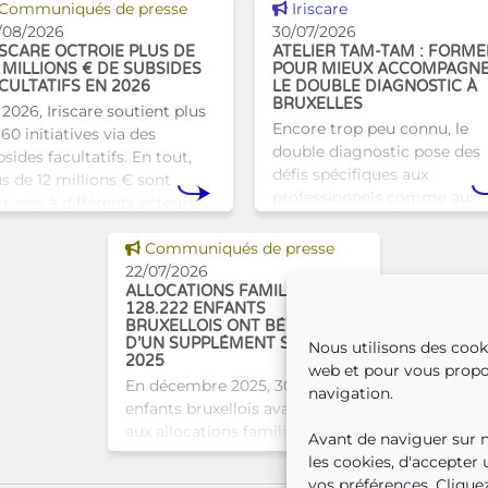
Voir cette news
Voir cette news
Communiqués de presse
Iriscare
/08/2026
30/07/2026
ISCARE OCTROIE PLUS DE
ATELIER TAM-TAM : FORME
 MILLIONS € DE SUBSIDES
POUR MIEUX ACCOMPAGN
CULTATIFS EN 2026
LE DOUBLE DIAGNOSTIC À
BRUXELLES
 2026, Iriscare soutient plus
Encore trop peu connu, le
60 initiatives via des
double diagnostic pose des
sides facultatifs. En tout,
défis spécifiques aux
us de 12 millions € sont
professionnels comme aux
troyés à différents acteurs
proches. À Bruxelles, l’Atelie
xellois afin de soutenir leur
Tam-Tam apporte une répo
Voir cette news
vail au serv
Communiqués de presse
concrète avec une formatio
22/07/2026
dest
ALLOCATIONS FAMILIALES :
128.222 ENFANTS
BRUXELLOIS ONT BÉNÉFICIÉ
D’UN SUPPLÉMENT SOCIAL EN
Nous utilisons des cook
2025
web et pour vous propo
En décembre 2025, 304.966
navigation.
enfants bruxellois avaient droit
aux allocations familiales.
Avant de naviguer sur no
Parmi eux, 128.222
les cookies, d'accepter
bénéficiaient également d’un
vos préférences. Cliquez