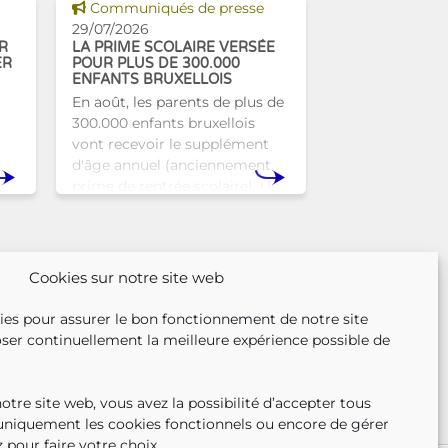
Voir cette news
Communiqués de presse
29/07/2026
R
LA PRIME SCOLAIRE VERSÉE
ER
POUR PLUS DE 300.000
ENFANTS BRUXELLOIS
En août, les parents de plus de
300.000 enfants bruxellois
vont recevoir le supplément
d'âge annuel (anciennement
prime de rentrée scolaire). Un
r
coup de pouce pour les aider à
nse
bien commencer la
n
Cookies sur notre site web
ies pour assurer le bon fonctionnement de notre site
ser continuellement la meilleure expérience possible de
tre site web, vous avez la possibilité d’accepter tous
 uniquement les cookies fonctionnels ou encore de gérer
 pour faire votre choix.