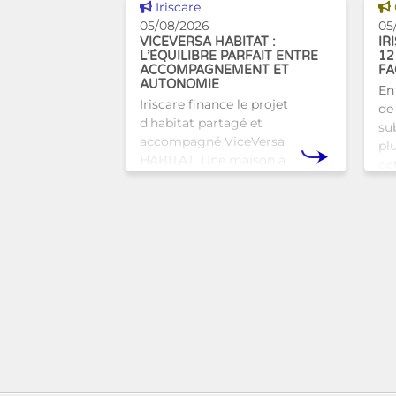
Voir cette news
Iriscare
05/08/2026
05
VICEVERSA HABITAT :
IR
L’ÉQUILIBRE PARFAIT ENTRE
12
ACCOMPAGNEMENT ET
FA
AUTONOMIE
En
Iriscare finance le projet
de 
d'habitat partagé et
sub
accompagné ViceVersa
pl
HABITAT. Une maison à
oc
Bruxelles qui proposera une
bru
alternative innovante et
tra
humaine aux structures
d’hébergement traditionnel