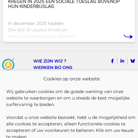
KREGEN IN 2025 EEN SOCIALE TOESLAG BOVENOP
HUN KINDERBIJSLAG
In december 2025 hadden
304.966 Brusselse kinderen
recht op kinderbijslag. Van hen
ontvingen 128.222 kinderen ook
een sociale toeslag boven op
hun basiskinderbijslag. Dat
VOLG ONS
VIND 
V
WIE ZIJN WIJ ?
komt overeen met 42,04% van
WERKEN BIJ ONS
ALLE NIEUWSBERICHTEN
Cookies op onze website
TRANSPARANTIE
CONTACTEER ONS
Wij gebruiken cookies om de goede werking van onze
PERS
website te waarborgen en om u steeds de best mogelijke
KLACHTEN
surfervaring te bieden.
Voordat u onze website bezoekt, hebt u de mogelijkheid om
Iriscare • Belliardstraat 71 bus 2 • 1040 Brussel
alle cookies te accepteren, alleen functionele cookies te
2026 Iriscare
Toegankelijkheids-verklaring
accepteren of uw voorkeuren te beheren. Klik om uw keuze
Bescherming van persoonsgegevens
te maken.