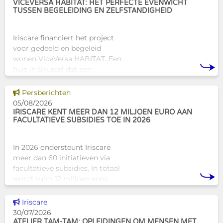
VICEVERSA HABITAT: HET PERFECTE EVENWICHT
TUSSEN BEGELEIDING EN ZELFSTANDIGHEID
Iriscare financiert het project
voor gedeeld en begeleid
wonen ViceVersa HABITAT. Een
huis in Brussel dat een
innovatief en mensgericht
alternatief biedt voor de
Dit nieuws tonen
Persberichten
traditionele
05/08/2026
huisvestingsstructuren v
IRISCARE KENT MEER DAN 12 MILJOEN EURO AAN
FACULTATIEVE SUBSIDIES TOE IN 2026
In 2026 ondersteunt Iriscare
meer dan 60 initiatieven via
facultatieve subsidies. In totaal
wordt ruim 12 miljoen euro
toegekend aan diverse
Brusselse actoren die actief
Dit nieuws tonen
Iriscare
zijn op het vlak van gezondhe
30/07/2026
ATELIER TAM-TAM: OPLEIDINGEN OM MENSEN MET