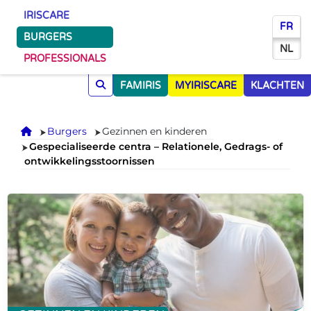
IRISCARE
FR
BURGERS
NL
PROFESSIONALS
FAMIRIS
MYIRISCARE
KLACHTEN
Onthaal
Burgers
Gezinnen en kinderen
Gespecialiseerde centra – Relationele, Gedrags- of
ontwikkelingsstoornissen