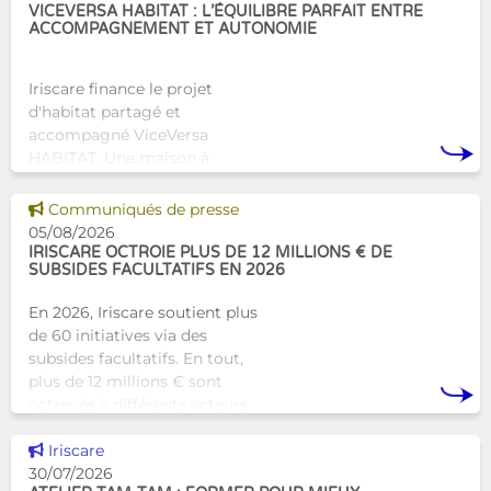
VICEVERSA HABITAT : L’ÉQUILIBRE PARFAIT ENTRE
ACCOMPAGNEMENT ET AUTONOMIE
Iriscare finance le projet
d'habitat partagé et
accompagné ViceVersa
HABITAT. Une maison à
Bruxelles qui proposera une
alternative innovante et
Voir cette news
Communiqués de presse
humaine aux structures
05/08/2026
d’hébergement traditionnel
IRISCARE OCTROIE PLUS DE 12 MILLIONS € DE
SUBSIDES FACULTATIFS EN 2026
En 2026, Iriscare soutient plus
de 60 initiatives via des
subsides facultatifs. En tout,
plus de 12 millions € sont
octroyés à différents acteurs
bruxellois afin de soutenir leur
Voir cette news
travail au serv
Iriscare
30/07/2026