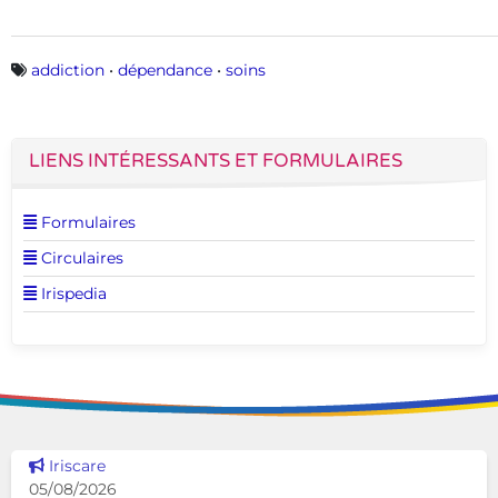
Mots-clés
addiction
•
dépendance
•
soins
LIENS INTÉRESSANTS ET FORMULAIRES
Voir cette page
Formulaires
Voir cette page
Circulaires
Voir cette page
Irispedia
Voir cette news
Iriscare
05/08/2026