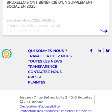
BRUXELLOIS ONT BÉNÉFICIÉ D’UN SUPPLÉMENT
SOCIAL EN 2025
En décembre 2025, 304.966
enfants bruxellois avaient droit
aux allocations familiales.
Parmi eux, 128.222
bénéficiaient également d’un
supplément social en plus du
SUIVEZ-N
TROUV
T
QUI SOMMES-NOUS ?
montant de base de leurs all
TRAVAILLER CHEZ NOUS
TOUTES LES NEWS
TRANSPARENCE
CONTACTEZ-NOUS
PRESSE
PLAINTES
Iriscare • 71 rue Belliard boîte 2 • 1040 Bruxelles
2026 Iriscare
Déclaration d’accessibilité
Protection des données à caractère personnel