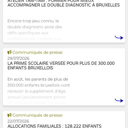
ATELIER TAM-TAM : FORMER POUR MIEUX
ACCOMPAGNER LE DOUBLE DIAGNOSTIC À BRUXELLES
Encore trop peu connu, le
double diagnostic pose des
défis spécifiques aux
professionnels comme aux
proches. À Bruxelles, l’Atelier
Tam-Tam apporte une réponse
Voir cette news
Communiqués de presse
concrète avec une formation
29/07/2026
dest
LA PRIME SCOLAIRE VERSÉE POUR PLUS DE 300.000
ENFANTS BRUXELLOIS
En août, les parents de plus de
300.000 enfants bruxellois vont
recevoir le supplément d'âge
annuel (anciennement prime
de rentrée scolaire). Un coup
de pouce pour les aider à bien
Voir cette news
commencer la
Communiqués de presse
22/07/2026
ALLOCATIONS FAMILIALES : 128.222 ENFANTS