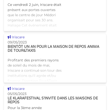
Ce vendredi 2 juin, Iriscare était
présent aux portes ouvertes
que le centre de jour Médori
organisait pour ses 30 ans.
Haliage Cet événement était
également l'occasion pour le
centre M�
Voir cette news
Iriscare
09/05/2023
BIENTÔT UN AN POUR LA MAISON DE REPOS ANIMA
DE TOUR&TAXIS
Profitant des premiers rayons
de soleil du mois de mai,
Iriscare a continué son tour des
institutions qu'il agrée et/ou
finance. Direction Tour&Taxis
où, à quelques pas de la Gare
Voir cette news
Iriscare
Maritime, u
05/05/2023
LE KLARAFESTIVAL S’INVITE DANS LES MAISONS DE
REPOS
Pour la 3ème année