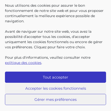
En décembre 2025, 304.966
Nous utilisons des cookies pour assurer le bon
enfants bruxellois avaient droit
fonctionnement de notre site web et pour vous proposer
aux allocations familiales.
continuellement la meilleure expérience possible de
Parmi eux, 128.222
navigation.
bénéficiaient également d’un
supplément social en plus du
Avant de naviguer sur notre site web, vous avez la
SUIVEZ-N
TROUV
T
QUI SOMMES-NOUS ?
montant de base de leurs all
possibilité d’accepter tous les cookies, d'accepter
TRAVAILLER CHEZ NOUS
uniquement les cookies fonctionnels ou encore de gérer
TOUTES LES NEWS
vos préférences. Cliquez pour faire votre choix.
TRANSPARENCE
CONTACTEZ-NOUS
Pour plus d'informations, veuillez consulter notre
PRESSE
politique des cookies
.
PLAINTES
Tout accepter
Iriscare • 71 rue Belliard boîte 2 • 1040 Bruxelles
2026 Iriscare
Accepter les cookies fonctionnels
Déclaration d’accessibilité
Protection des données à caractère personnel
Clause de non-responsabilité
Gérer mes préférences
Responsible Disclosure
Politique des cookies