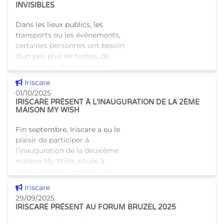
INVISIBLES
Dans les lieux publics, les
transports ou les événements,
certaines personnes ont besoin
d’un peu plus de temps, de
patience ou d’assistance —
sans que cela soit visible. C’est
Voir cette news
Iriscare
là qu�
01/10/2025
IRISCARE PRÉSENT À L’INAUGURATION DE LA 2ÈME
MAISON MY WISH
Fin septembre, Iriscare a eu le
plaisir de participer à
l’inauguration de la deuxième
maison My Wish, située à
Woluwe-Saint-Lambert. Une
présence sur le terrain qui a été
Voir cette news
Iriscare
particulièrement a
29/09/2025
IRISCARE PRÉSENT AU FORUM BRUZEL 2025