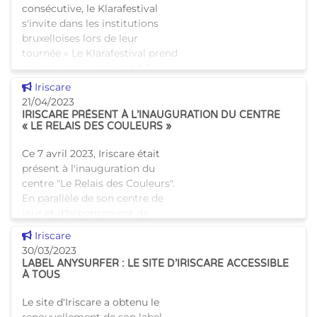
consécutive, le Klarafestival
s'invite dans les institutions
bruxelloises lors de leur
tournée « Le Klarafestival prend
soin de vous ». L'objectif ?
Mettre la musique classiq
Voir cette news
Iriscare
21/04/2023
IRISCARE PRÉSENT À L’INAUGURATION DU CENTRE
« LE RELAIS DES COULEURS »
Ce 7 avril 2023, Iriscare était
présent à l'inauguration du
centre "Le Relais des Couleurs".
En parallèle de son centre de
jour et d'hébergement de
court séjour pour adultes
Voir cette news
Iriscare
sourds et malent
30/03/2023
LABEL ANYSURFER : LE SITE D’IRISCARE ACCESSIBLE
À TOUS
Le site d'Iriscare a obtenu le