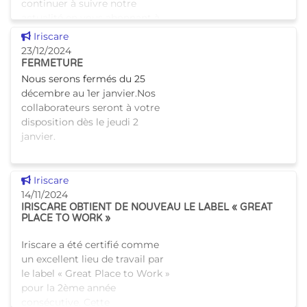
continuer à suivre notre
actualité en vous abonnant à
notre compte Bluesky dès aujo
Voir cette news
Iriscare
23/12/2024
FERMETURE
Nous serons fermés du 25
décembre au 1er janvier.Nos
collaborateurs seront à votre
disposition dès le jeudi 2
janvier.
Voir cette news
Iriscare
14/11/2024
IRISCARE OBTIENT DE NOUVEAU LE LABEL « GREAT
PLACE TO WORK »
Iriscare a été certifié comme
un excellent lieu de travail par
le label « Great Place to Work »
pour la 2ème année
consécutive. Cette