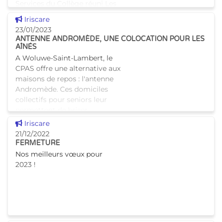
Services du Collège réuni Les
circulaires et instructions,
Voir cette news
Iriscare
publiées sur ce
23/01/2023
ANTENNE ANDROMÈDE, UNE COLOCATION POUR LES
AÎNÉS
A Woluwe-Saint-Lambert, le
CPAS offre une alternative aux
maisons de repos : l'antenne
Andromède. Ces domiciles
collectifs pour seniors leur
permettent de briser
l'isolement tout en gardant
Voir cette news
Iriscare
leur aut
21/12/2022
FERMETURE
Nos meilleurs vœux pour
2023 !