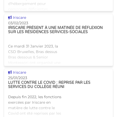
d'hébergement pour
personnes déficientes
mentales, afin de découvrir le
Voir cette news
Iriscare
quotidien de cette structure
03/02/2023
située à Jet
IRISCARE PRÉSENT À UNE MATINÉE DE RÉFLEXION
SUR LES RÉSIDENCES SERVICES-SOCIALES
Ce mardi 31 Janvier 2023, la
CSD Bruxelles, Bras dessus
Bras dessous & Senior
Montessori ont organisé une
matinée de réflexion sur les
Voir cette news
Iriscare
résidences services-sociales.
25/01/2023
Tania Dekens, Fonctionnair
LUTTE CONTRE LE COVID : REPRISE PAR LES
SERVICES DU COLLÈGE RÉUNI
Depuis fin 2022, les fonctions
exercées par Iriscare en
matière de lutte contre le
Covid ont été reprises par les