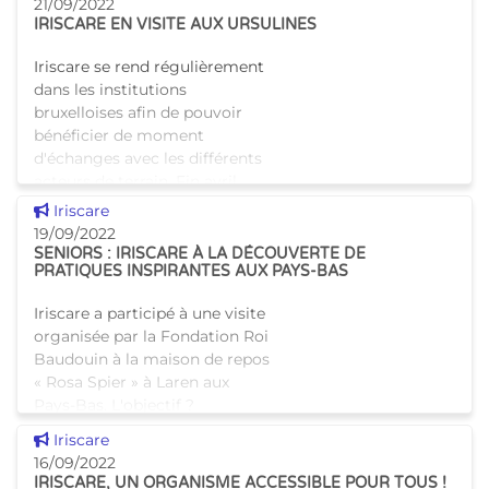
21/09/2022
IRISCARE EN VISITE AUX URSULINES
Iriscare se rend régulièrement
dans les institutions
bruxelloises afin de pouvoir
bénéficier de moment
d'échanges avec les différents
acteurs de terrain. Fin avril,
notre cellule médicale et p
Voir cette news
Iriscare
19/09/2022
SENIORS : IRISCARE À LA DÉCOUVERTE DE
PRATIQUES INSPIRANTES AUX PAYS-BAS
Iriscare a participé à une visite
organisée par la Fondation Roi
Baudouin à la maison de repos
« Rosa Spier » à Laren aux
Pays-Bas. L'objectif ?
Découvrir d'autres pratiques
Voir cette news
Iriscare
inspirantes et de
16/09/2022
IRISCARE, UN ORGANISME ACCESSIBLE POUR TOUS !