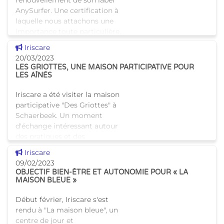
renouvellement de son label
AnySurfer. Une certification à
laquelle nous attachons une
importance toute particulière,
puisqu'elle atteste de
Voir cette news
Iriscare
l'accessibilité et de
20/03/2023
LES GRIOTTES, UNE MAISON PARTICIPATIVE POUR
LES AÎNÉS
Iriscare a été visiter la maison
participative "Des Griottes" à
Schaerbeek. Un moment
d'échange intéressant autour
des pratiques et des
alternatives existant dans le
Voir cette news
Iriscare
secteur des aînés à Bruxe
09/02/2023
OBJECTIF BIEN-ÊTRE ET AUTONOMIE POUR « LA
MAISON BLEUE »
Début février, Iriscare s'est
rendu à "La maison bleue", un
centre de jour et