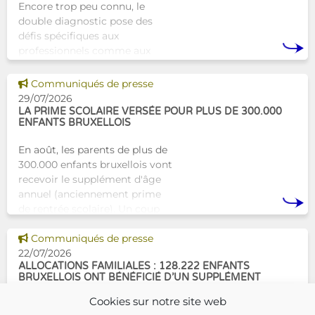
Encore trop peu connu, le
double diagnostic pose des
défis spécifiques aux
professionnels comme aux
proches. À Bruxelles, l’Atelier
Tam-Tam apporte une réponse
Voir cette news
Communiqués de presse
concrète avec une formation
29/07/2026
dest
LA PRIME SCOLAIRE VERSÉE POUR PLUS DE 300.000
ENFANTS BRUXELLOIS
En août, les parents de plus de
300.000 enfants bruxellois vont
recevoir le supplément d'âge
annuel (anciennement prime
de rentrée scolaire). Un coup
de pouce pour les aider à bien
Voir cette news
commencer la
Communiqués de presse
22/07/2026
ALLOCATIONS FAMILIALES : 128.222 ENFANTS
BRUXELLOIS ONT BÉNÉFICIÉ D’UN SUPPLÉMENT
SOCIAL EN 2025
Cookies sur notre site web