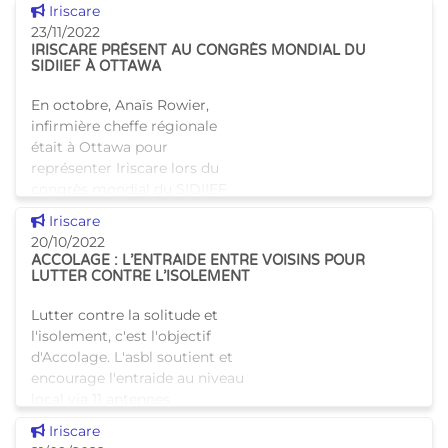
Voir cette news
Iriscare
23/11/2022
IRISCARE PRÉSENT AU CONGRÈS MONDIAL DU
SIDIIEF À OTTAWA
En octobre, Anaïs Rowier,
infirmière cheffe régionale
était à Ottawa pour
représenter Iriscare lors du
congrès mondial du SIDIIEF.
L'occasion de faire des
Voir cette news
Iriscare
rencontres inspirantes et de
20/10/2022
prendre
ACCOLAGE : L’ENTRAIDE ENTRE VOISINS POUR
LUTTER CONTRE L’ISOLEMENT
Lutter contre la solitude et
l'isolement, c'est l'objectif
d'Accolage. L'asbl soutient et
encourage l'entraide au niveau
local via 11 antennes
bruxelloises. Iriscare a été leur
Voir cette news
Iriscare
rendre visite. En