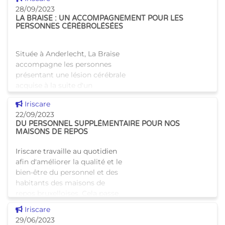
28/09/2023
LA BRAISE : UN ACCOMPAGNEMENT POUR LES
PERSONNES CÉRÉBROLÉSÉES
Située à Anderlecht, La Braise
accompagne les personnes
présentant une lésion cérébrale
acquise à la suite d'un
traumatisme crânien ou encore
Voir cette news
Iriscare
d'un AVC. Parmi les différents
22/09/2023
services qui la c
DU PERSONNEL SUPPLÉMENTAIRE POUR NOS
MAISONS DE REPOS
Iriscare travaille au quotidien
afin d'améliorer la qualité et le
bien-être du personnel et des
habitants des maisons de
repos bruxelloises. Cela passe,
notamment, par
Voir cette news
Iriscare
l'augmentation du personnel
29/06/2023