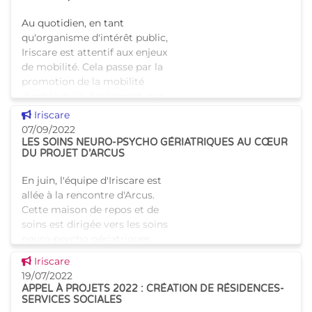
Au quotidien, en tant
qu'organisme d'intérêt public,
Iriscare est attentif aux enjeux
de mobilité. Cela passe par la
promotion de la mobilité
durable mais, également, par
l'accessibilité de nos
Voir cette news
Iriscare
07/09/2022
LES SOINS NEURO-PSYCHO GÉRIATRIQUES AU CŒUR
DU PROJET D’ARCUS
En juin, l'équipe d'Iriscare est
allée à la rencontre d'Arcus.
Cette maison de repos et de
soins est dirigée vers les soins
neuro-psycho gériatriques.
C'est un bâtiment tout en
Voir cette news
Iriscare
courbes et au
19/07/2022
APPEL À PROJETS 2022 : CRÉATION DE RÉSIDENCES-
SERVICES SOCIALES