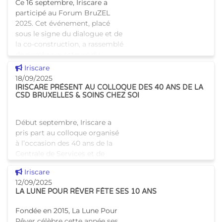
Ce 16 septembre, Iriscare a
participé au Forum BruZEL
2025. Cet événement, placé
sous le signe du dialogue et de
la co-construction, a rassemblé
de nombreux acteurs du
secteur santé et bien-êt
Voir cette news
Iriscare
18/09/2025
IRISCARE PRÉSENT AU COLLOQUE DES 40 ANS DE LA
CSD BRUXELLES & SOINS CHEZ SOI
Début septembre, Iriscare a
pris part au colloque organisé
à l’occasion des 40 ans de la
Centrale de Services et de
Soins à Domicile (CSD)
Voir cette news
Iriscare
Bruxelles et de Soins Chez Soi.
12/09/2025
Tania Dekens (Fonction
LA LUNE POUR RÊVER FÊTE SES 10 ANS
Fondée en 2015, La Lune Pour
Rêver célèbre cette année ses