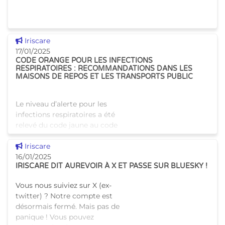
Voir cette news
Iriscare
17/01/2025
CODE ORANGE POUR LES INFECTIONS
RESPIRATOIRES : RECOMMANDATIONS DANS LES
MAISONS DE REPOS ET LES TRANSPORTS PUBLIC
Le niveau d’alerte pour les
infections respiratoires a été
relevé du code jaune au code
orange. Cela signifie que le pic
Voir cette news
d’infections respiratoires
Iriscare
exerce désormais une pression
16/01/2025
IRISCARE DIT AUREVOIR À X ET PASSE SUR BLUESKY !
importante su
Vous nous suiviez sur X (ex-
twitter) ? Notre compte est
désormais fermé. Mais pas de
panique ! Vous pouvez