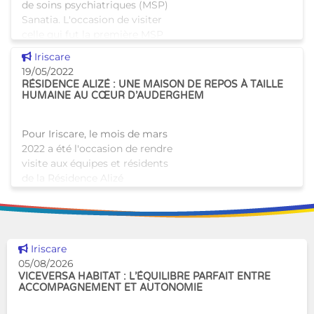
de soins psychiatriques (MSP)
Sanatia. L'occasion de visiter
celle qui fut la première MSP
bruxelloise. Voilà un peu plus
Voir cette news
Iriscare
de 30
19/05/2022
RÉSIDENCE ALIZÉ : UNE MAISON DE REPOS À TAILLE
HUMAINE AU CŒUR D’AUDERGHEM
Pour Iriscare, le mois de mars
2022 a été l'occasion de rendre
visite aux équipes et résidents
de la Résidence Alizé
d'Auderghem. Cette maison de
repos et de soins offre un
environnement conviv
Voir cette news
Iriscare
05/08/2026
VICEVERSA HABITAT : L’ÉQUILIBRE PARFAIT ENTRE
ACCOMPAGNEMENT ET AUTONOMIE