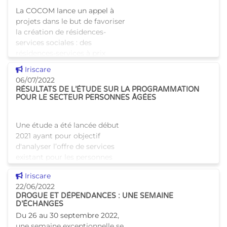
La COCOM lance un appel à
projets dans le but de favoriser
la création de résidences-
services sociales : des
résidences-services à prix
accessibles favorisant les liens
Voir cette news
Iriscare
sociaux entre résid
06/07/2022
RÉSULTATS DE L’ÉTUDE SUR LA PROGRAMMATION
POUR LE SECTEUR PERSONNES ÂGÉES
Une étude a été lancée début
2021 ayant pour objectif
d'analyser l’offre de services
existant pour les personnes
âgées, surtout en terme
Voir cette news
Iriscare
d’hébergement. Cela
22/06/2022
comprend les places en
DROGUE ET DÉPENDANCES : UNE SEMAINE
maisons
D’ÉCHANGES
Du 26 au 30 septembre 2022,
une semaine exceptionnelle se