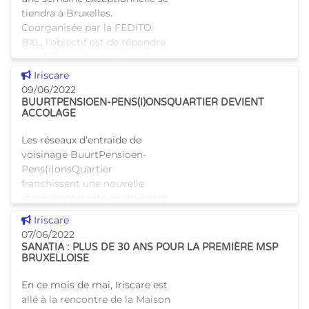
tiendra à Bruxelles.
Coorganisée par la FEDITO
BXL, l'objectif est de répondre
aux défis contemporains des
usages de drogues et
Voir cette news
Iriscare
conduites
09/06/2022
BUURTPENSIOEN-PENS(I)ONSQUARTIER DEVIENT
ACCOLAGE
Les réseaux d’entraide de
voisinage BuurtPensioen-
Pens(i)onsQuartier
franchissent une nouvelle
étape importante en devenant
une association sans but
Voir cette news
Iriscare
lucratif indépendante. Le 2 juin
07/06/2022
2022, l'ASBL
SANATIA : PLUS DE 30 ANS POUR LA PREMIÈRE MSP
BRUXELLOISE
En ce mois de mai, Iriscare est
allé à la rencontre de la Maison