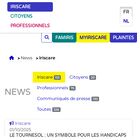
IRISCARE
FR
CITOYENS
NL
PROFESSIONNELS
FAMIRIS
MYIRISCARE
PLAINTES
Accueil
News
Iriscare
Iriscare
Citoyens
101
20
Professionnels
75
NEWS
Communiqués de presse
130
Toutes
326
Voir cette news
Iriscare
01/10/2025
LE TOURNESOL : UN SYMBOLE POUR LES HANDICAPS