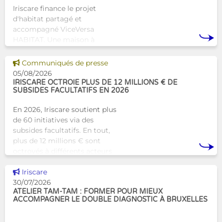
Iriscare finance le projet
d'habitat partagé et
accompagné ViceVersa
HABITAT. Une maison à
Bruxelles qui proposera une
alternative innovante et
Voir cette news
Communiqués de presse
humaine aux structures
05/08/2026
d’hébergement traditionnel
IRISCARE OCTROIE PLUS DE 12 MILLIONS € DE
SUBSIDES FACULTATIFS EN 2026
En 2026, Iriscare soutient plus
de 60 initiatives via des
subsides facultatifs. En tout,
plus de 12 millions € sont
octroyés à différents acteurs
bruxellois afin de soutenir leur
Voir cette news
travail au serv
Iriscare
30/07/2026
ATELIER TAM-TAM : FORMER POUR MIEUX
ACCOMPAGNER LE DOUBLE DIAGNOSTIC À BRUXELLES