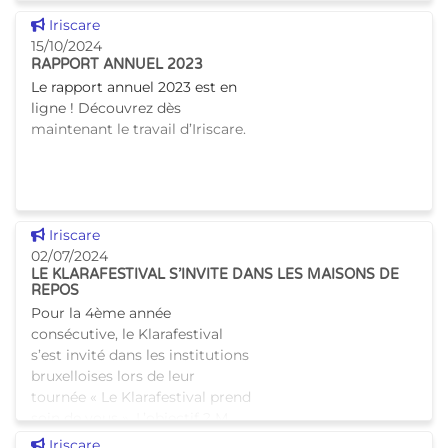
reconnaissance témoigne
Voir cette news
Iriscare
notre engagement continu
15/10/2024
envers
RAPPORT ANNUEL 2023
Le rapport annuel 2023 est en
ligne ! Découvrez dès
maintenant le travail d’Iriscare.
Voir cette news
Iriscare
02/07/2024
LE KLARAFESTIVAL S’INVITE DANS LES MAISONS DE
REPOS
Pour la 4ème année
consécutive, le Klarafestival
s’est invité dans les institutions
bruxelloises lors de leur
tournée « Le Klarafestival prend
soin de vous ». L’objectif ? M
Voir cette news
Iriscare