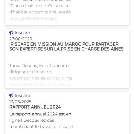
10 ans d’existence. Ce service
d’habitat accompagné, agréé
et subsidié par Iriscare,
s’adresse à des personnes
adultes porte
Voir cette news
Iriscare
27/06/2025
IRISCARE EN MISSION AU MAROC POUR PARTAGER
SON EXPERTISE SUR LA PRISE EN CHARGE DES AÎNÉS
Tania Dekens, Fonctionnaire
dirigeante d’Iriscare,
accompagnée de son adjointe
Muriel Quinet, s’est rendue au
Maroc à la mi-juin dans le
Voir cette news
Iriscare
cadre d’une visite d’étude
13/06/2025
consacrée à la politiq
RAPPORT ANNUEL 2024
Le rapport annuel 2024 est en
ligne ! Découvrez dès
maintenant le travail d'Iriscare.