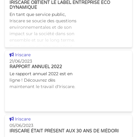
IRISCARE OBTIENT LE LABEL ENTREPRISE ECO
DYNAMIQUE
En tant que service public,
Iriscare se soucie des questions
environnementales et de son
impact sur la société dans son
ensemble et sur le long terme.
C’est pourquoi, Iriscare a tout
mis en œuvr
Voir cette news
Iriscare
21/06/2023
RAPPORT ANNUEL 2022
Le rapport annuel 2022 est en
ligne ! Découvrez dès
maintenant le travail d'Iriscare.
Voir cette news
Iriscare
05/06/2023
IRISCARE ÉTAIT PRÉSENT AUX 30 ANS DE MÉDORI