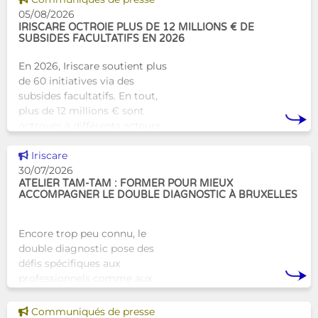
humaine aux structures
05/08/2026
d’hébergement traditionnel
IRISCARE OCTROIE PLUS DE 12 MILLIONS € DE
SUBSIDES FACULTATIFS EN 2026
En 2026, Iriscare soutient plus
de 60 initiatives via des
subsides facultatifs. En tout,
plus de 12 millions € sont
octroyés à différents acteurs
bruxellois afin de soutenir leur
Voir cette news
travail au serv
Iriscare
30/07/2026
ATELIER TAM-TAM : FORMER POUR MIEUX
ACCOMPAGNER LE DOUBLE DIAGNOSTIC À BRUXELLES
Encore trop peu connu, le
double diagnostic pose des
défis spécifiques aux
professionnels comme aux
proches. À Bruxelles, l’Atelier
Tam-Tam apporte une réponse
Voir cette news
Communiqués de presse