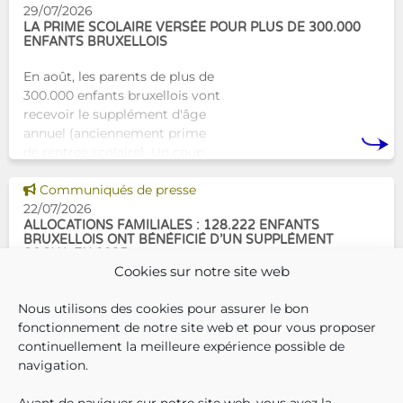
concrète avec une formation
29/07/2026
dest
LA PRIME SCOLAIRE VERSÉE POUR PLUS DE 300.000
ENFANTS BRUXELLOIS
En août, les parents de plus de
300.000 enfants bruxellois vont
recevoir le supplément d'âge
annuel (anciennement prime
de rentrée scolaire). Un coup
de pouce pour les aider à bien
Voir cette news
commencer la
Communiqués de presse
22/07/2026
ALLOCATIONS FAMILIALES : 128.222 ENFANTS
BRUXELLOIS ONT BÉNÉFICIÉ D’UN SUPPLÉMENT
SOCIAL EN 2025
Cookies sur notre site web
En décembre 2025, 304.966
Nous utilisons des cookies pour assurer le bon
enfants bruxellois avaient droit
fonctionnement de notre site web et pour vous proposer
aux allocations familiales.
continuellement la meilleure expérience possible de
Parmi eux, 128.222
navigation.
bénéficiaient également d’un
supplément social en plus du