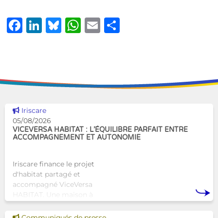
Facebook
LinkedIn
Bluesky
WhatsApp
Email
Share
Voir cette news
Iriscare
05/08/2026
VICEVERSA HABITAT : L’ÉQUILIBRE PARFAIT ENTRE
ACCOMPAGNEMENT ET AUTONOMIE
Iriscare finance le projet
d'habitat partagé et
accompagné ViceVersa
HABITAT. Une maison à
Bruxelles qui proposera une
alternative innovante et
Voir cette news
Communiqués de presse