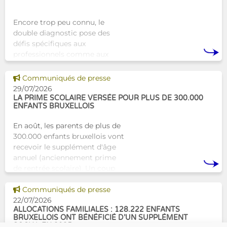
Encore trop peu connu, le
double diagnostic pose des
défis spécifiques aux
professionnels comme aux
proches. À Bruxelles, l’Atelier
Tam-Tam apporte une réponse
Voir cette news
Communiqués de presse
concrète avec une formation
29/07/2026
dest
LA PRIME SCOLAIRE VERSÉE POUR PLUS DE 300.000
ENFANTS BRUXELLOIS
En août, les parents de plus de
300.000 enfants bruxellois vont
recevoir le supplément d'âge
annuel (anciennement prime
de rentrée scolaire). Un coup
de pouce pour les aider à bien
Voir cette news
commencer la
Communiqués de presse
22/07/2026
ALLOCATIONS FAMILIALES : 128.222 ENFANTS
BRUXELLOIS ONT BÉNÉFICIÉ D’UN SUPPLÉMENT
SOCIAL EN 2025