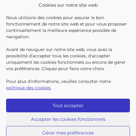
Cookies sur notre site web
En décembre 2025, 304.966
Nous utilisons des cookies pour assurer le bon
enfants bruxellois avaient droit
fonctionnement de notre site web et pour vous proposer
aux allocations familiales.
continuellement la meilleure expérience possible de
Parmi eux, 128.222
navigation.
bénéficiaient également d’un
supplément social en plus du
Avant de naviguer sur notre site web, vous avez la
SUIVEZ-N
TROUV
T
QUI SOMMES-NOUS ?
montant de base de leurs all
possibilité d’accepter tous les cookies, d'accepter
TRAVAILLER CHEZ NOUS
uniquement les cookies fonctionnels ou encore de gérer
TOUTES LES NEWS
vos préférences. Cliquez pour faire votre choix.
TRANSPARENCE
CONTACTEZ-NOUS
Pour plus d'informations, veuillez consulter notre
PRESSE
politique des cookies
.
PLAINTES
Tout accepter
Iriscare • 71 rue Belliard boîte 2 • 1040 Bruxelles
2026 Iriscare
Accepter les cookies fonctionnels
Déclaration d’accessibilité
Protection des données à caractère personnel
Clause de non-responsabilité
Gérer mes préférences