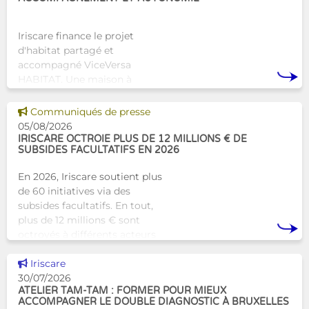
Iriscare finance le projet
d'habitat partagé et
accompagné ViceVersa
HABITAT. Une maison à
Bruxelles qui proposera une
alternative innovante et
Voir cette news
Communiqués de presse
humaine aux structures
05/08/2026
d’hébergement traditionnel
IRISCARE OCTROIE PLUS DE 12 MILLIONS € DE
SUBSIDES FACULTATIFS EN 2026
En 2026, Iriscare soutient plus
de 60 initiatives via des
subsides facultatifs. En tout,
plus de 12 millions € sont
octroyés à différents acteurs
bruxellois afin de soutenir leur
Voir cette news
travail au serv
Iriscare
30/07/2026
ATELIER TAM-TAM : FORMER POUR MIEUX
ACCOMPAGNER LE DOUBLE DIAGNOSTIC À BRUXELLES