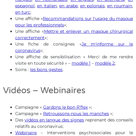
espagnol
,
en italien
,
en arabe
,
en polonais
,
en roumain
,
en turc
;
Une affiche «
Recommandations sur l'usage du masque
pour les professionnels
»;
Une affiche «
Mettre et enlever un masque chirurgical
correctement
»;
Une fiche de consignes «
Je m'informe sur le
coronavirus
»;
Une affiche de sensibilisation « Merci de me rendre
visite en toute sécurité » –
modèle 1
–
modèle 2
;
Soins :
les bons gestes
.
Vidéos – Webinaires
Campagne «
Gardons le bon R’flex
»;
Campagne «
Retroussons-nous les manches
»;
Des
vidéos en langue des signes
reprenant des conseils
relatifs au coronavirus;
Webinaire
– Interventions psychosociales pour le