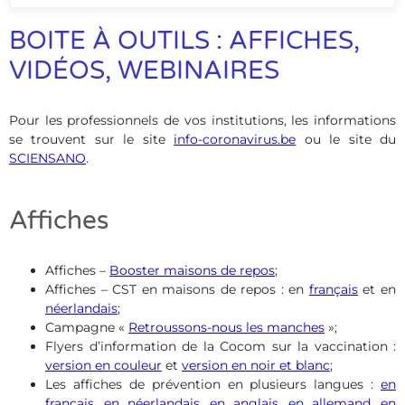
BOITE À OUTILS : AFFICHES,
VIDÉOS, WEBINAIRES
Pour les professionnels de vos institutions, les informations
se trouvent sur le site
info-coronavirus.be
ou le site du
SCIENSANO
.
Affiches
Affiches –
Booster maisons de repos
;
Affiches – CST en maisons de repos : en
français
et en
néerlandais
;
Campagne «
Retroussons-nous les manches
»;
Flyers d’information de la Cocom sur la vaccination :
version en couleur
et
version en noir et blanc
;
Les affiches de prévention en plusieurs langues :
en
français
,
en néerlandais
,
en anglais
,
en allemand
,
en