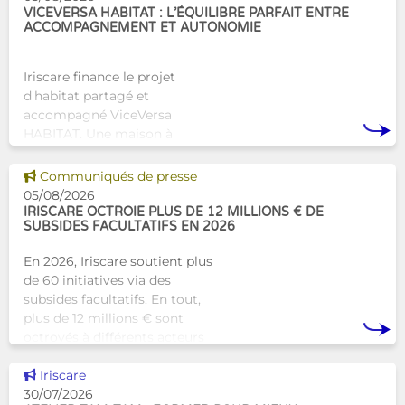
VICEVERSA HABITAT : L’ÉQUILIBRE PARFAIT ENTRE
ACCOMPAGNEMENT ET AUTONOMIE
Iriscare finance le projet
d'habitat partagé et
accompagné ViceVersa
HABITAT. Une maison à
Bruxelles qui proposera une
alternative innovante et
Voir cette news
Communiqués de presse
humaine aux structures
05/08/2026
d’hébergement traditionnel
IRISCARE OCTROIE PLUS DE 12 MILLIONS € DE
SUBSIDES FACULTATIFS EN 2026
En 2026, Iriscare soutient plus
de 60 initiatives via des
subsides facultatifs. En tout,
plus de 12 millions € sont
octroyés à différents acteurs
bruxellois afin de soutenir leur
Voir cette news
travail au serv
Iriscare
30/07/2026