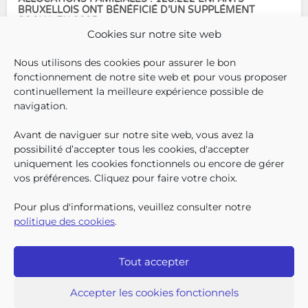
BRUXELLOIS ONT BÉNÉFICIÉ D’UN SUPPLÉMENT
SOCIAL EN 2025
Cookies sur notre site web
En décembre 2025, 304.966
Nous utilisons des cookies pour assurer le bon
enfants bruxellois avaient droit
fonctionnement de notre site web et pour vous proposer
aux allocations familiales.
continuellement la meilleure expérience possible de
Parmi eux, 128.222
navigation.
bénéficiaient également d’un
supplément social en plus du
Avant de naviguer sur notre site web, vous avez la
SUIVEZ-N
TROUV
T
QUI SOMMES-NOUS ?
montant de base de leurs all
possibilité d’accepter tous les cookies, d'accepter
TRAVAILLER CHEZ NOUS
uniquement les cookies fonctionnels ou encore de gérer
TOUTES LES NEWS
vos préférences. Cliquez pour faire votre choix.
TRANSPARENCE
CONTACTEZ-NOUS
Pour plus d'informations, veuillez consulter notre
PRESSE
politique des cookies
.
PLAINTES
Tout accepter
Iriscare • 71 rue Belliard boîte 2 • 1040 Bruxelles
2026 Iriscare
Accepter les cookies fonctionnels
Déclaration d’accessibilité
Protection des données à caractère personnel