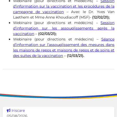
Webinaire (pour directions et médecins) –
Session
d’information sur la vaccination et les procédures de la
campagne de vaccination
– Avec le Dr. Yves Van
Laethem et Mme Anne Khoudiacoff (MSF)-
(12/02/21);
Webinaire (pour directions et médécins) –
Session
d’information sur les assouplissements après la
vaccination
–
(02/03/21);
Webinaire (pour directions et médecins) –
Séance
d’information sur l’assouplissement des mesures dans
les maisons de repos et maisons de repos et de soins et
des suites de la vaccination
–
(12/03/21).
Voir cette news
Iriscare
05/08/2026