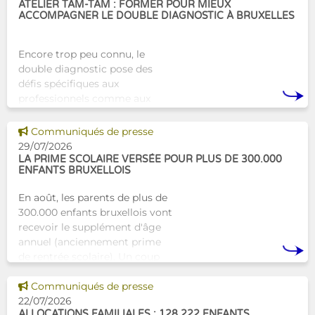
ATELIER TAM-TAM : FORMER POUR MIEUX
ACCOMPAGNER LE DOUBLE DIAGNOSTIC À BRUXELLES
Encore trop peu connu, le
double diagnostic pose des
défis spécifiques aux
professionnels comme aux
proches. À Bruxelles, l’Atelier
Tam-Tam apporte une réponse
Voir cette news
Communiqués de presse
concrète avec une formation
29/07/2026
dest
LA PRIME SCOLAIRE VERSÉE POUR PLUS DE 300.000
ENFANTS BRUXELLOIS
En août, les parents de plus de
300.000 enfants bruxellois vont
recevoir le supplément d'âge
annuel (anciennement prime
de rentrée scolaire). Un coup
de pouce pour les aider à bien
Voir cette news
commencer la
Communiqués de presse
22/07/2026
ALLOCATIONS FAMILIALES : 128.222 ENFANTS