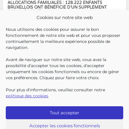
ALLOCATIONS FAMILIALES : 128.222 ENFANTS
BRUXELLOIS ONT BÉNÉFICIÉ D’UN SUPPLÉMENT
SOCIAL EN 2025
Cookies sur notre site web
En décembre 2025, 304.966
Nous utilisons des cookies pour assurer le bon
enfants bruxellois avaient droit
fonctionnement de notre site web et pour vous proposer
aux allocations familiales.
continuellement la meilleure expérience possible de
Parmi eux, 128.222
navigation.
bénéficiaient également d’un
supplément social en plus du
Avant de naviguer sur notre site web, vous avez la
SUIVEZ-N
TROUV
T
QUI SOMMES-NOUS ?
montant de base de leurs all
possibilité d’accepter tous les cookies, d'accepter
TRAVAILLER CHEZ NOUS
uniquement les cookies fonctionnels ou encore de gérer
TOUTES LES NEWS
vos préférences. Cliquez pour faire votre choix.
TRANSPARENCE
CONTACTEZ-NOUS
Pour plus d'informations, veuillez consulter notre
PRESSE
politique des cookies
.
PLAINTES
Tout accepter
Iriscare • 71 rue Belliard boîte 2 • 1040 Bruxelles
2026 Iriscare
Accepter les cookies fonctionnels
Déclaration d’accessibilité