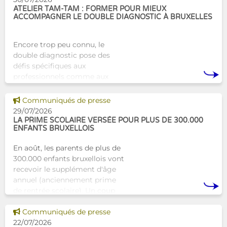
ATELIER TAM-TAM : FORMER POUR MIEUX
ACCOMPAGNER LE DOUBLE DIAGNOSTIC À BRUXELLES
Encore trop peu connu, le
double diagnostic pose des
défis spécifiques aux
professionnels comme aux
proches. À Bruxelles, l’Atelier
Tam-Tam apporte une réponse
Voir cette news
Communiqués de presse
concrète avec une formation
29/07/2026
dest
LA PRIME SCOLAIRE VERSÉE POUR PLUS DE 300.000
ENFANTS BRUXELLOIS
En août, les parents de plus de
300.000 enfants bruxellois vont
recevoir le supplément d'âge
annuel (anciennement prime
de rentrée scolaire). Un coup
de pouce pour les aider à bien
Voir cette news
commencer la
Communiqués de presse
22/07/2026