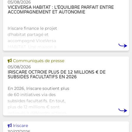
05/08/2026
VICEVERSA HABITAT : L’ÉQUILIBRE PARFAIT ENTRE
ACCOMPAGNEMENT ET AUTONOMIE
Iriscare finance le projet
d'habitat partagé et
accompagné ViceVersa
HABITAT. Une maison à
Bruxelles qui proposera une
alternative innovante et
Voir cette news
Communiqués de presse
humaine aux structures
05/08/2026
d’hébergement traditionnel
IRISCARE OCTROIE PLUS DE 12 MILLIONS € DE
SUBSIDES FACULTATIFS EN 2026
En 2026, Iriscare soutient plus
de 60 initiatives via des
subsides facultatifs. En tout,
plus de 12 millions € sont
octroyés à différents acteurs
bruxellois afin de soutenir leur
Voir cette news
travail au serv
Iriscare
30/07/2026