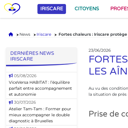
IRISCARE
CITOYENS
PROFE
Accueil
News
Iriscare
Fortes chaleurs : Iriscare protège
23/06/2026
DERNIÈRES NEWS
FORTES
IRISCARE
LES AÎ
05/08/2026
ViceVersa HABITAT : l’équilibre
parfait entre accompagnement
Au vu des condition
et autonomie
la situation de près 
30/07/2026
Atelier Tam-Tam : Former pour
Prise de c
mieux accompagner le double
diagnostic à Bruxelles