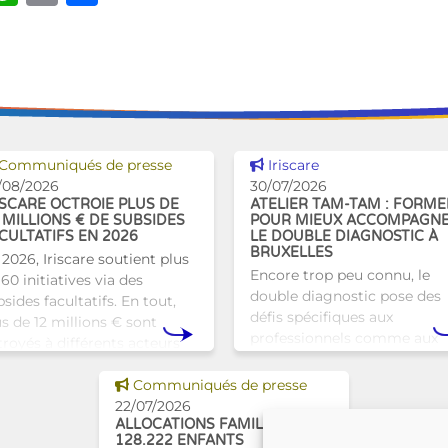
Voir cette news
Voir cette news
Communiqués de presse
Iriscare
/08/2026
30/07/2026
ISCARE OCTROIE PLUS DE
ATELIER TAM-TAM : FORME
 MILLIONS € DE SUBSIDES
POUR MIEUX ACCOMPAGN
CULTATIFS EN 2026
LE DOUBLE DIAGNOSTIC À
BRUXELLES
 2026, Iriscare soutient plus
Encore trop peu connu, le
60 initiatives via des
double diagnostic pose des
sides facultatifs. En tout,
défis spécifiques aux
us de 12 millions € sont
professionnels comme aux
troyés à différents acteurs
proches. À Bruxelles, l’Atelie
xellois afin de soutenir leur
Tam-Tam apporte une répo
Voir cette news
vail au serv
Communiqués de presse
concrète avec une formatio
22/07/2026
dest
ALLOCATIONS FAMILIALES :
128.222 ENFANTS