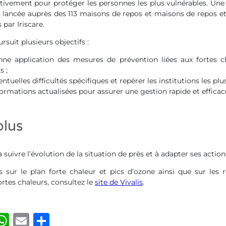
activement pour protéger les personnes les plus vulnérables. U
é lancée auprès des 113 maisons de repos et maisons de repos e
 par Iriscare.
suit plusieurs objectifs :
onne application des mesures de prévention liées aux fortes c
s ;
entuelles difficultés spécifiques et repérer les institutions les plus
ormations actualisées pour assurer une gestion rapide et efficace
plus
à suivre l’évolution de la situation de près et à adapter ses acti
s sur le plan forte chaleur et pics d’ozone ainsi que sur le
ortes chaleurs, consultez le
site de Vivalis
.
ook
kedIn
luesky
WhatsApp
Email
Share