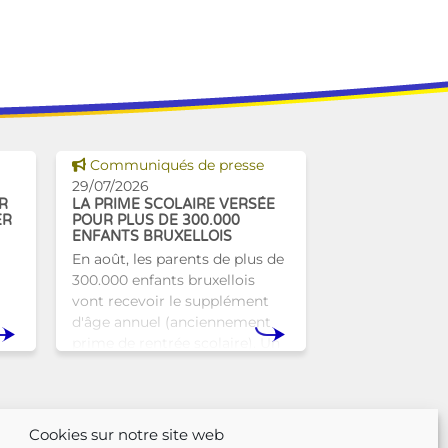
Voir cette news
Communiqués de presse
29/07/2026
R
LA PRIME SCOLAIRE VERSÉE
ER
POUR PLUS DE 300.000
ENFANTS BRUXELLOIS
En août, les parents de plus de
300.000 enfants bruxellois
vont recevoir le supplément
d'âge annuel (anciennement
prime de rentrée scolaire). Un
r
coup de pouce pour les aider à
nse
bien commencer la
n
Cookies sur notre site web