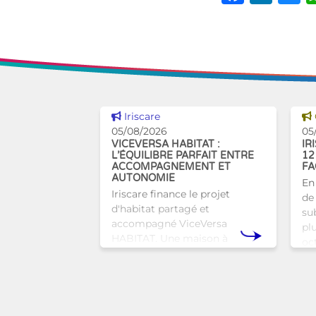
Voir cette news
Iriscare
05/08/2026
05
VICEVERSA HABITAT :
IR
L’ÉQUILIBRE PARFAIT ENTRE
12
ACCOMPAGNEMENT ET
FA
AUTONOMIE
En
Iriscare finance le projet
de 
d'habitat partagé et
sub
accompagné ViceVersa
pl
HABITAT. Une maison à
oc
Bruxelles qui proposera une
bru
alternative innovante et
tra
humaine aux structures
d’hébergement traditionnel