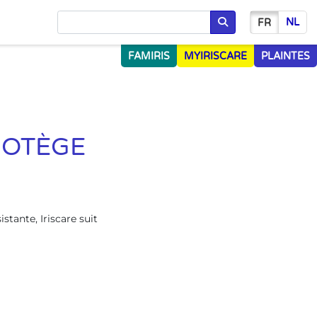
NL
FR
Chercher
FAMIRIS
MYIRISCARE
PLAINTES
ROTÈGE
tante, Iriscare suit