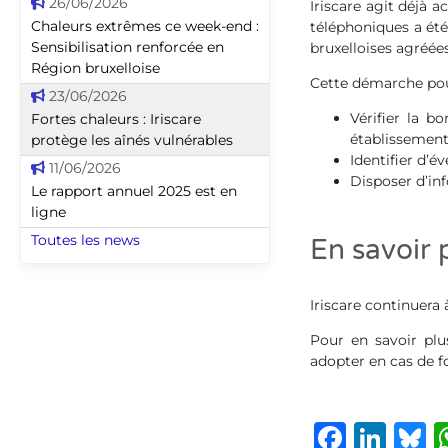
26/06/2026
Iriscare agit déjà 
Chaleurs extrêmes ce week-end :
téléphoniques a ét
Sensibilisation renforcée en
bruxelloises agréées
Région bruxelloise
Cette démarche pour
23/06/2026
Vérifier la b
Fortes chaleurs : Iriscare
établissement
protège les aînés vulnérables
Identifier d’év
11/06/2026
Disposer d’inf
Le rapport annuel 2025 est en
ligne
Toutes les news
En savoir 
Iriscare continuera 
Pour en savoir plu
adopter en cas de f
Faceb
Lin
B