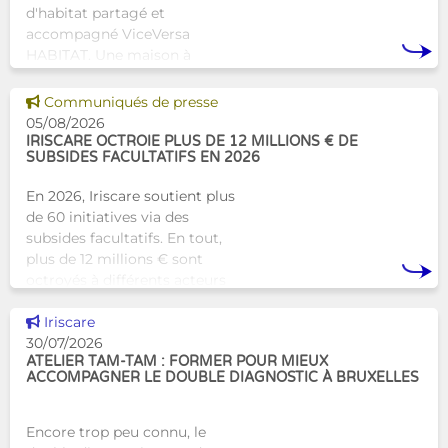
d'habitat partagé et
accompagné ViceVersa
HABITAT. Une maison à
Bruxelles qui proposera une
alternative innovante et
Voir cette news
Communiqués de presse
humaine aux structures
05/08/2026
d’hébergement traditionnel
IRISCARE OCTROIE PLUS DE 12 MILLIONS € DE
SUBSIDES FACULTATIFS EN 2026
En 2026, Iriscare soutient plus
de 60 initiatives via des
subsides facultatifs. En tout,
plus de 12 millions € sont
octroyés à différents acteurs
bruxellois afin de soutenir leur
Voir cette news
travail au serv
Iriscare
30/07/2026
ATELIER TAM-TAM : FORMER POUR MIEUX
ACCOMPAGNER LE DOUBLE DIAGNOSTIC À BRUXELLES
Encore trop peu connu, le