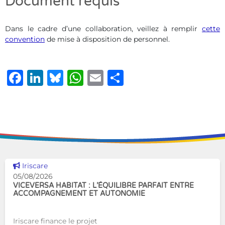
Document requis
Dans le cadre d’une collaboration, veillez à remplir
cette
convention
de mise à disposition de personnel.
Facebook
LinkedIn
Bluesky
WhatsApp
Email
Share
Voir cette news
Iriscare
05/08/2026
VICEVERSA HABITAT : L’ÉQUILIBRE PARFAIT ENTRE
ACCOMPAGNEMENT ET AUTONOMIE
Iriscare finance le projet