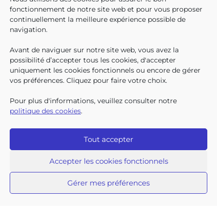
enfants bruxellois avaient droit
fonctionnement de notre site web et pour vous proposer
aux allocations familiales.
continuellement la meilleure expérience possible de
Parmi eux, 128.222
navigation.
bénéficiaient également d’un
supplément social en plus du
Avant de naviguer sur notre site web, vous avez la
SUIVEZ-N
TROUV
T
QUI SOMMES-NOUS ?
montant de base de leurs all
possibilité d’accepter tous les cookies, d'accepter
TRAVAILLER CHEZ NOUS
uniquement les cookies fonctionnels ou encore de gérer
TOUTES LES NEWS
vos préférences. Cliquez pour faire votre choix.
TRANSPARENCE
CONTACTEZ-NOUS
Pour plus d'informations, veuillez consulter notre
PRESSE
politique des cookies
.
PLAINTES
Tout accepter
Iriscare • 71 rue Belliard boîte 2 • 1040 Bruxelles
2026 Iriscare
Accepter les cookies fonctionnels
Déclaration d’accessibilité
Protection des données à caractère personnel
Clause de non-responsabilité
Gérer mes préférences
Responsible Disclosure
Politique des cookies
Plan du site