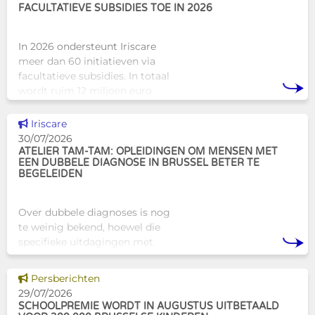
FACULTATIEVE SUBSIDIES TOE IN 2026
In 2026 ondersteunt Iriscare
meer dan 60 initiatieven via
facultatieve subsidies. In totaal
wordt ruim 12 miljoen euro
toegekend aan diverse
Brusselse actoren die actief
Dit nieuws tonen
Iriscare
zijn op het vlak van gezondhe
30/07/2026
ATELIER TAM-TAM: OPLEIDINGEN OM MENSEN MET
EEN DUBBELE DIAGNOSE IN BRUSSEL BETER TE
BEGELEIDEN
Over dubbele diagnoses is nog
te weinig bekend, hoewel die
specifieke uitdagingen met
zich meebrengen voor zowel
professionals als naasten. In
Dit nieuws tonen
Persberichten
Brussel biedt Atelier Tam-Tam
29/07/2026
een concrete oplossing in
SCHOOLPREMIE WORDT IN AUGUSTUS UITBETAALD