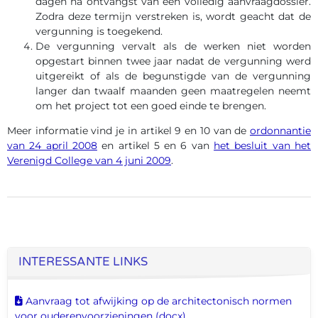
dagen na ontvangst van een volledig aanvraagdossier.
Zodra deze termijn verstreken is, wordt geacht dat de
vergunning is toegekend.
De vergunning vervalt als de werken niet worden
opgestart binnen twee jaar nadat de vergunning werd
uitgereikt of als de begunstigde van de vergunning
langer dan twaalf maanden geen maatregelen neemt
om het project tot een goed einde te brengen.
Meer informatie vind je in artikel 9 en 10 van de
ordonnantie
van 24 april 2008
en artikel 5 en 6 van
het besluit van het
Verenigd College van 4 juni 2009
.
INTERESSANTE LINKS
Dit document downloaden
Aanvraag tot afwijking op de architectonisch normen
voor ouderenvoorzieningen (docx)