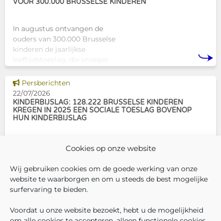
VOOR 300.000 BRUSSELSE KINDEREN
In augustus ontvangen de
ouders van 300.000 Brusselse
kinderen de jaarlijkse
leeftijdstoeslag, die vroeger
bekendstond als de
schoolpremie. Deze financiële
Dit nieuws tonen
Persberichten
ondersteuning helpt gezinnen
22/07/2026
om de kosten
KINDERBIJSLAG: 128.222 BRUSSELSE KINDEREN
KREGEN IN 2025 EEN SOCIALE TOESLAG BOVENOP
HUN KINDERBIJSLAG
In december 2025 hadden
Cookies op onze website
304.966 Brusselse kinderen
recht op kinderbijslag. Van hen
Wij gebruiken cookies om de goede werking van onze
ontvingen 128.222 kinderen ook
website te waarborgen en om u steeds de best mogelijke
een sociale toeslag boven op
surfervaring te bieden.
hun basiskinderbijslag. Dat
VOLG ONS
VIND 
V
WIE ZIJN WIJ ?
komt overeen met 42,04% van
Voordat u onze website bezoekt, hebt u de mogelijkheid
WERKEN BIJ ONS
om alle cookies te accepteren, alleen functionele cookies