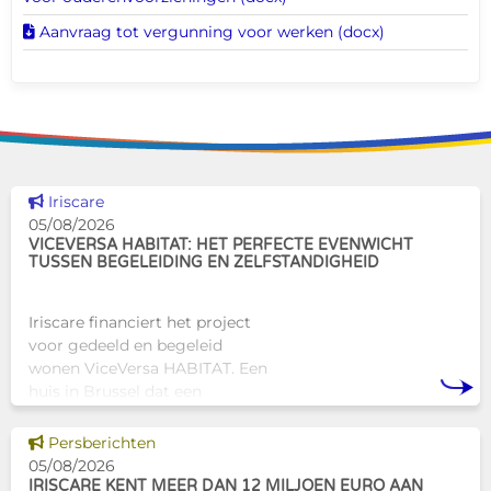
Dit document downloaden
Aanvraag tot vergunning voor werken (docx)
Dit nieuws tonen
Iriscare
05/08/2026
VICEVERSA HABITAT: HET PERFECTE EVENWICHT
TUSSEN BEGELEIDING EN ZELFSTANDIGHEID
Iriscare financiert het project
voor gedeeld en begeleid
wonen ViceVersa HABITAT. Een
huis in Brussel dat een
innovatief en mensgericht
alternatief biedt voor de
Dit nieuws tonen
Persberichten
traditionele
05/08/2026
huisvestingsstructuren v
IRISCARE KENT MEER DAN 12 MILJOEN EURO AAN