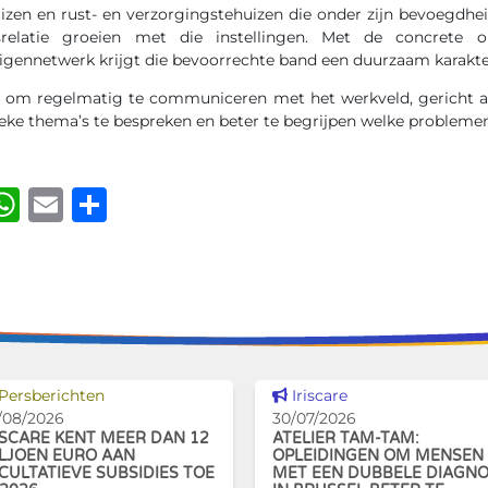
izen en rust- en verzorgingstehuizen die onder zijn bevoegdhei
srelatie groeien met die instellingen. Met de concrete o
gennetwerk krijgt die bevoorrechte band een duurzaam karakte
g om regelmatig te communiceren met het werkveld, gericht a
ieke thema’s te bespreken en beter te begrijpen welke problemen
ook
kedIn
luesky
WhatsApp
Email
Delen
Dit nieuws tonen
Dit nieuws tonen
Persberichten
Iriscare
/08/2026
30/07/2026
ISCARE KENT MEER DAN 12
ATELIER TAM-TAM:
LJOEN EURO AAN
OPLEIDINGEN OM MENSEN
CULTATIEVE SUBSIDIES TOE
MET EEN DUBBELE DIAGN