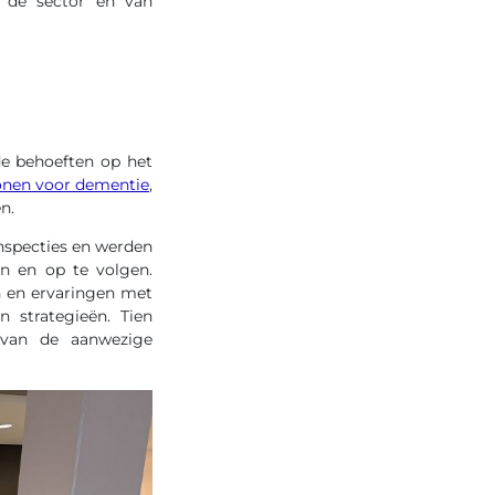
r de sector en van
de behoeften op het
sonen voor dementie
,
n.
inspecties en werden
en en op te volgen.
n en ervaringen met
n strategieën. Tien
 van de aanwezige