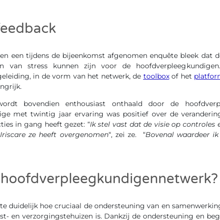
 feedback
 en een tijdens de bijeenkomst afgenomen enquête bleek dat d
on van stress kunnen zijn voor de hoofdverpleegkundigen.
eleiding, in de vorm van het netwerk, de
toolbox
of het
platform
ngrijk.
wordt bovendien enthousiast onthaald door de hoofdverp
ge met twintig jaar ervaring was positief over de verandering 
ties in gang heeft gezet: “
Ik stel vast dat de visie op controles
 Iriscare ze heeft overgenomen
“, zei ze. “
Bovenal waardeer ik
t hoofdverpleegkundigennetwerk?
 duidelijk hoe cruciaal de ondersteuning van en samenwerkin
st- en verzorgingstehuizen is. Dankzij de ondersteuning en bege