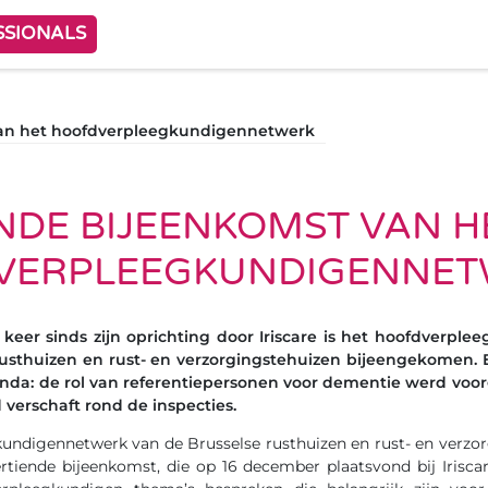
SSIONALS
van het hoofdverpleegkundigennetwerk
NDE BIJEENKOMST VAN H
VERPLEEGKUNDIGENNET
 keer sinds zijn oprichting door Iriscare is het hoofdverpl
rusthuizen en rust- en verzorgingstehuizen bijeengekomen. E
nda: de rol van referentiepersonen voor dementie werd voor
 verschaft rond de inspecties.
undigennetwerk van de Brusselse rusthuizen en rust- en verzor
ertiende bijeenkomst, die op 16 december plaatsvond bij Irisca