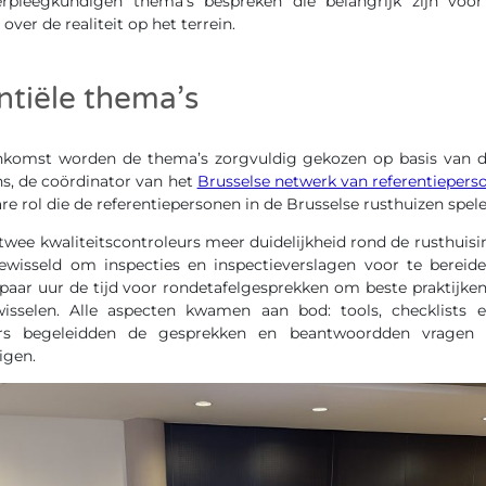
rpleegkundigen thema’s bespreken die belangrijk zijn voo
ver de realiteit op het terrein.
ntiële thema’s
eenkomst worden de thema’s zorgvuldig gekozen op basis van 
ns, de coördinator van het
Brusselse netwerk van referentieper
e rol die de referentiepersonen in de Brusselse rusthuizen spele
twee kwaliteitscontroleurs meer duidelijkheid rond de rusthuis
gewisseld om inspecties en inspectieverslagen voor te bereid
paar uur de tijd voor rondetafelgesprekken om beste praktijke
wisselen. Alle aspecten kwamen aan bod: tools, checklists e
leurs begeleidden de gesprekken en beantwoordden vragen
igen.