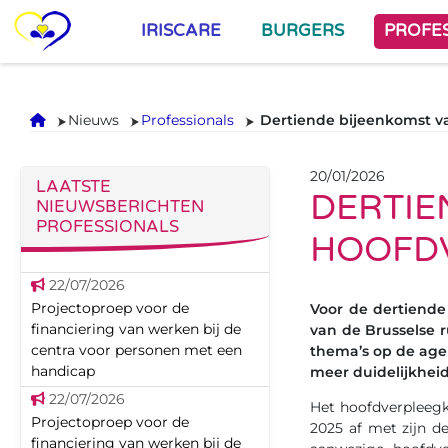
IRISCARE
BURGERS
PROFE
Onthaal
Nieuws
Professionals
Dertiende bijeenkomst 
20/01/2026
LAATSTE
DERTIE
NIEUWSBERICHTEN
PROFESSIONALS
HOOFD
22/07/2026
Projectoproep voor de
Voor de dertiende
financiering van werken bij de
van de Brusselse 
centra voor personen met een
thema’s op de age
handicap
meer duidelijkheid
22/07/2026
Het hoofdverpleegk
Projectoproep voor de
2025 af met zijn d
financiering van werken bij de