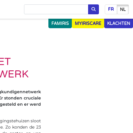
FR
NL
Opzoeken
FAMIRIS
MYIRISCARE
KLACHTEN
ET
WERK
eegkundigennetwerk
r stonden cruciale
gesteld en er werd
gingstehuizen sloot
re. Zo konden de 23