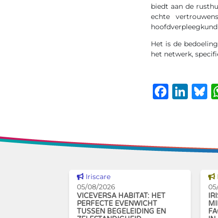
biedt aan de rusthu
echte vertrouwen
hoofdverpleegkundi
Het is de bedoelin
het netwerk, specif
Faceb
Lin
B
Dit nieuws tonen
Iriscare
05/08/2026
05
VICEVERSA HABITAT: HET
IR
PERFECTE EVENWICHT
MI
TUSSEN BEGELEIDING EN
FA