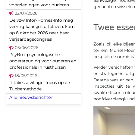
aanwezige hoofdve
voorzieningen voor ouderen
gedachten wisselen o
22/07/2026
De vzw Infor-Homes-Info mag
Twee esse
veertig kaarsjes uitblazen: kom
op 8 oktober 2026 naar haar
verjaardagscongres!
Zoals bij elke bij
05/06/2026
terrein. Muriel Moe
PsyBru: psychologische
besprak de onmisbar
ondersteuning voor ouderen en
professionals in rusthuizen
Verder verschaften 
er strategieën uit
18/05/2026
Daarna was er een 
It takes a village: focus op de
inspecties uit te 
Tubbemethode
kwaliteitscontro
Alle nieuwsberichten
hoofdverpleegkund