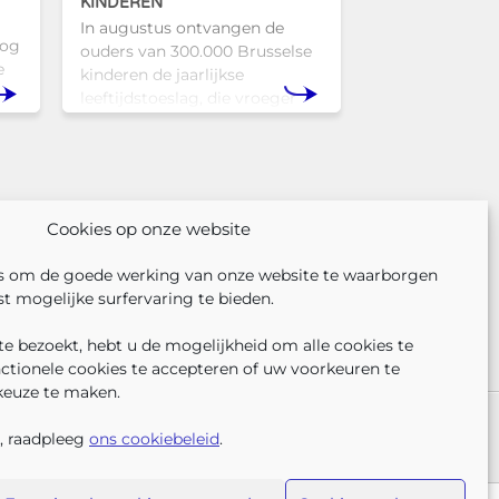
KINDEREN
In augustus ontvangen de
nog
ouders van 300.000 Brusselse
e
kinderen de jaarlijkse
leeftijdstoeslag, die vroeger
l
bekendstond als de
schoolpremie. Deze financiële
Tam
ondersteuning helpt gezinnen
om de kosten
Cookies op onze website
s om de goede werking van onze website te waarborgen
t mogelijke surfervaring te bieden.
e bezoekt, hebt u de mogelijkheid om alle cookies te
nctionele cookies te accepteren of uw voorkeuren te
keuze te maken.
VOLG ONS
VIND 
V
ER ONS
PERS
KLACHTEN
, raadpleeg
ons cookiebeleid
.