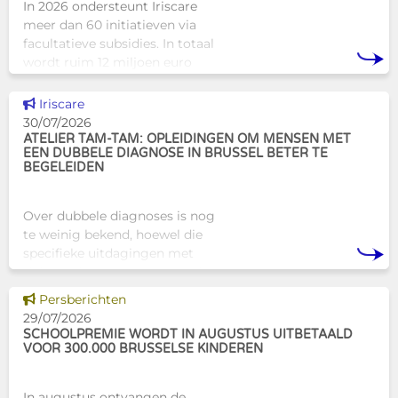
In 2026 ondersteunt Iriscare
meer dan 60 initiatieven via
facultatieve subsidies. In totaal
wordt ruim 12 miljoen euro
toegekend aan diverse
Brusselse actoren die actief
Dit nieuws tonen
Iriscare
zijn op het vlak van gezondhe
30/07/2026
ATELIER TAM-TAM: OPLEIDINGEN OM MENSEN MET
EEN DUBBELE DIAGNOSE IN BRUSSEL BETER TE
BEGELEIDEN
Over dubbele diagnoses is nog
te weinig bekend, hoewel die
specifieke uitdagingen met
zich meebrengen voor zowel
professionals als naasten. In
Dit nieuws tonen
Persberichten
Brussel biedt Atelier Tam-Tam
29/07/2026
een concrete oplossing in
SCHOOLPREMIE WORDT IN AUGUSTUS UITBETAALD
VOOR 300.000 BRUSSELSE KINDEREN
In augustus ontvangen de