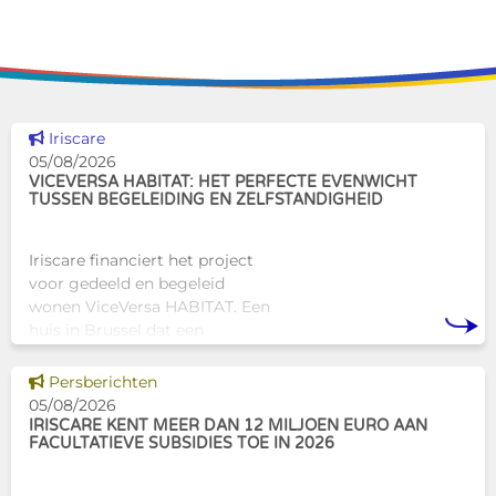
Dit nieuws tonen
Iriscare
05/08/2026
VICEVERSA HABITAT: HET PERFECTE EVENWICHT
TUSSEN BEGELEIDING EN ZELFSTANDIGHEID
Iriscare financiert het project
voor gedeeld en begeleid
wonen ViceVersa HABITAT. Een
huis in Brussel dat een
innovatief en mensgericht
alternatief biedt voor de
Dit nieuws tonen
Persberichten
traditionele
05/08/2026
huisvestingsstructuren v
IRISCARE KENT MEER DAN 12 MILJOEN EURO AAN
FACULTATIEVE SUBSIDIES TOE IN 2026