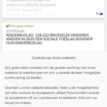
ouders van 300.000 Brusselse
kinderen de jaarlijkse
leeftijdstoeslag, die vroeger
bekendstond als de
schoolpremie. Deze financiële
Dit nieuws tonen
Persberichten
ondersteuning helpt gezinnen
22/07/2026
om de kosten
KINDERBIJSLAG: 128.222 BRUSSELSE KINDEREN
KREGEN IN 2025 EEN SOCIALE TOESLAG BOVENOP
HUN KINDERBIJSLAG
In december 2025 hadden
Cookies op onze website
304.966 Brusselse kinderen
recht op kinderbijslag. Van hen
Wij gebruiken cookies om de goede werking van onze
ontvingen 128.222 kinderen ook
website te waarborgen en om u steeds de best mogelijke
een sociale toeslag boven op
surfervaring te bieden.
hun basiskinderbijslag. Dat
VOLG ONS
VIND 
V
WIE ZIJN WIJ ?
komt overeen met 42,04% van
Voordat u onze website bezoekt, hebt u de mogelijkheid
WERKEN BIJ ONS
om alle cookies te accepteren, alleen functionele cookies
ALLE NIEUWSBERICHTEN
te accepteren of uw voorkeuren te beheren. Klik om uw
TRANSPARANTIE
keuze te maken.
CONTACTEER ONS