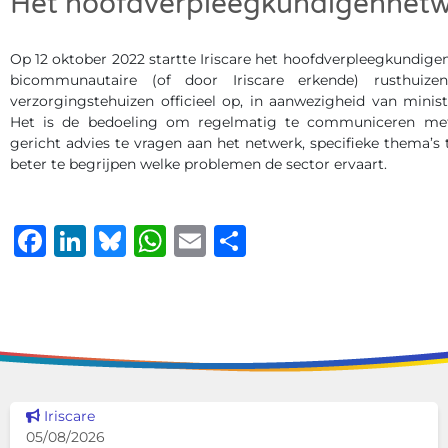
Het hoofdverpleegkundigennet
Op 12 oktober 2022 startte Iriscare het hoofdverpleegkundig
bicommunautaire (of door Iriscare erkende) rusthuiz
verzorgingstehuizen officieel op, in aanwezigheid van minis
Het is de bedoeling om regelmatig te communiceren met
gericht advies te vragen aan het netwerk, specifieke thema’s
beter te begrijpen welke problemen de sector ervaart.
Facebook
LinkedIn
Bluesky
WhatsApp
Email
Delen
Dit nieuws tonen
Iriscare
05/08/2026