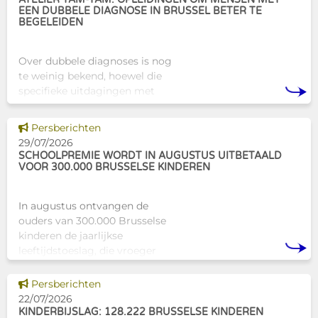
EEN DUBBELE DIAGNOSE IN BRUSSEL BETER TE
BEGELEIDEN
Over dubbele diagnoses is nog
te weinig bekend, hoewel die
specifieke uitdagingen met
zich meebrengen voor zowel
professionals als naasten. In
Dit nieuws tonen
Persberichten
Brussel biedt Atelier Tam-Tam
29/07/2026
een concrete oplossing in
SCHOOLPREMIE WORDT IN AUGUSTUS UITBETAALD
VOOR 300.000 BRUSSELSE KINDEREN
In augustus ontvangen de
ouders van 300.000 Brusselse
kinderen de jaarlijkse
leeftijdstoeslag, die vroeger
bekendstond als de
schoolpremie. Deze financiële
Dit nieuws tonen
Persberichten
ondersteuning helpt gezinnen
22/07/2026
om de kosten
KINDERBIJSLAG: 128.222 BRUSSELSE KINDEREN