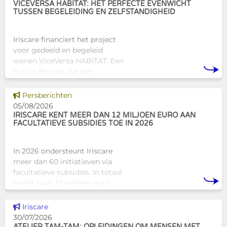
VICEVERSA HABITAT: HET PERFECTE EVENWICHT
TUSSEN BEGELEIDING EN ZELFSTANDIGHEID
Iriscare financiert het project
voor gedeeld en begeleid
wonen ViceVersa HABITAT. Een
huis in Brussel dat een
innovatief en mensgericht
alternatief biedt voor de
Dit nieuws tonen
Persberichten
traditionele
05/08/2026
huisvestingsstructuren v
IRISCARE KENT MEER DAN 12 MILJOEN EURO AAN
FACULTATIEVE SUBSIDIES TOE IN 2026
In 2026 ondersteunt Iriscare
meer dan 60 initiatieven via
facultatieve subsidies. In totaal
wordt ruim 12 miljoen euro
toegekend aan diverse
Brusselse actoren die actief
Dit nieuws tonen
Iriscare
zijn op het vlak van gezondhe
30/07/2026
ATELIER TAM-TAM: OPLEIDINGEN OM MENSEN MET