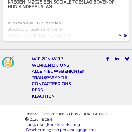
KREGEN IN 2025 EEN SOCIALE TOESLAG BOVENOP
HUN KINDERBIJSLAG
In december 2025 hadden
304.966 Brusselse kinderen
recht op kinderbijslag. Van hen
ontvingen 128.222 kinderen ook
een sociale toeslag boven op
hun basiskinderbijslag. Dat
VOLG ONS
VIND 
V
WIE ZIJN WIJ ?
komt overeen met 42,04% van
WERKEN BIJ ONS
ALLE NIEUWSBERICHTEN
TRANSPARANTIE
CONTACTEER ONS
PERS
KLACHTEN
Iriscare • Belliardstraat 71 bus 2 • 1040 Brussel
2026 Iriscare
Toegankelijkheids-verklaring
Bescherming van persoonsgegevens